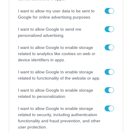
αγοράς Smartphones με φόντο
I want to allow my user data to be sent to
τις κυρώσεις στη Ρωσία
Google for online advertising purposes.
20.06.2022
I want to allow Google to send me
personalized advertising.
I want to allow Google to enable storage
related to analytics like cookies on web or
device identifiers in apps.
I want to allow Google to enable storage
related to functionality of the website or app.
I want to allow Google to enable storage
related to personalization.
I want to allow Google to enable storage
ΠΡΟΪΟΝΤΑ-ΥΠΗΡΕΣΙΕΣ
related to security, including authentication
H WIND υποδέχεται την
functionality and fraud prevention, and other
κορυφαία τεχνολογία και
user protection.