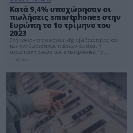
Κατά 9,4% υποχώρησαν οι
πωλήσεις smartphones στην
Ευρώπη το 1ο τρίμηνο του
2023
Στη «σκιά» της οικονομικής αβεβαιότητας και
των πληθωριστικών πιέσεων κινείται η
ευρωπαϊκή αγορά των smartphones. Το
πρόσημο στην Ευρώπη ήταν αρνητικό το 1ο
11.05.2023
τρίμηνο του 2023, με την πτώση να είναι,
ωστόσο, ηπιότερη έναντι αυτής σε παγκόσμιο
επίπεδο. Οι πωλήσεις smartphones στη Δυτική
Ευρώπη, τους τρεις πρώτους μήνες του έτους,
μειώθηκαν κατά 9,4%, σε σχέση […]