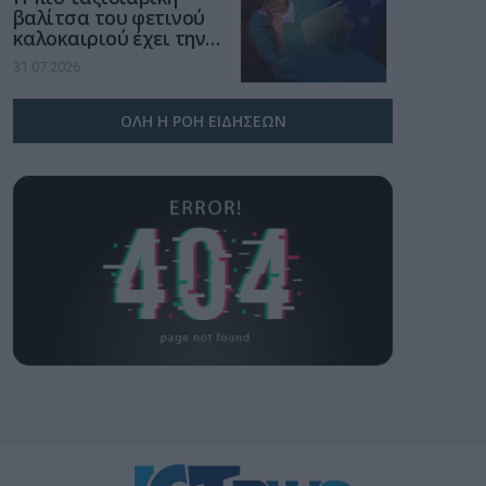
βαλίτσα του φετινού
καλοκαιριού έχει την
υπογραφή της Xiaomi
31.07.2026
ΟΛΗ Η ΡΟΗ ΕΙΔΗΣΕΩΝ