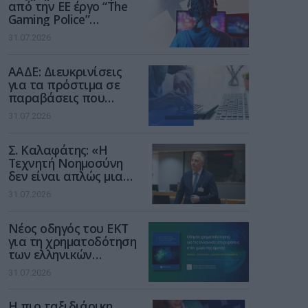
από την ΕΕ έργο “The
Gaming Police”
ενισχύει την ασφάλεια
31.07.2026
των παιδιών στο
διαδίκτυο
ΑΑΔΕ: Διευκρινίσεις
για τα πρόστιμα σε
παραβάσεις που
αφορούν τους ΦΗΜ
31.07.2026
Σ. Καλαφάτης: «Η
Τεχνητή Νοημοσύνη
δεν είναι απλώς μια
νέα τεχνολογία, είναι
31.07.2026
μια νέα βιομηχανική
επανάσταση»
Νέος οδηγός του ΕΚΤ
για τη χρηματοδότηση
των ελληνικών
επιχειρήσεων στον
31.07.2026
χώρο της άμυνας
Η πιο ταξιδιάρικη