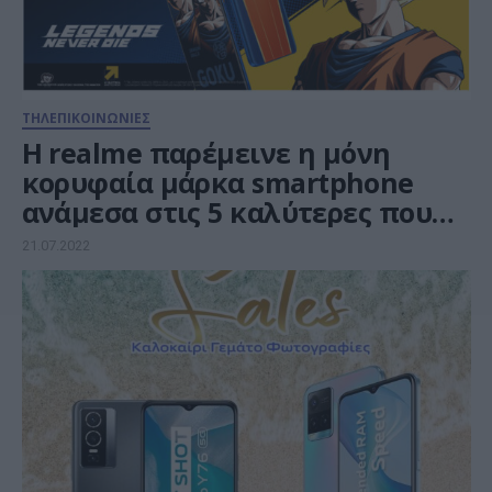
ΤΗΛΕΠΙΚΟΙΝΩΝΙΕΣ
Η realme παρέμεινε η μόνη
κορυφαία μάρκα smartphone
ανάμεσα στις 5 καλύτερες που
σημείωσε ετήσια αύξηση
21.07.2022
αποστολών το 1ο τρίμηνο του
2022 στην Ευρώπη