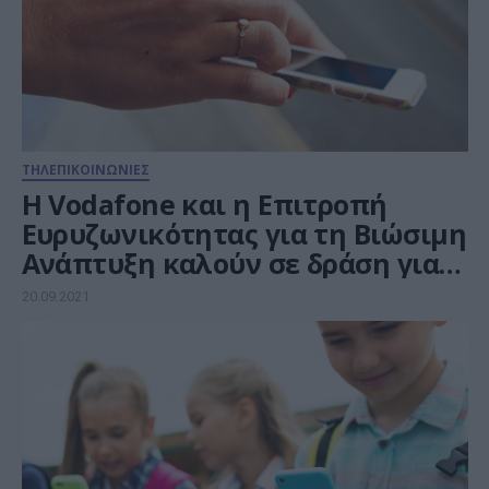
ΤΗΛΕΠΙΚΟΙΝΩΝΙΕΣ
Η Vodafone και η Επιτροπή
Ευρυζωνικότητας για τη Βιώσιμη
Ανάπτυξη καλούν σε δράση για
τη διασύνδεση 3,4 δισ.
20.09.2021
ανθρώπων με smartphone έως
το 2030