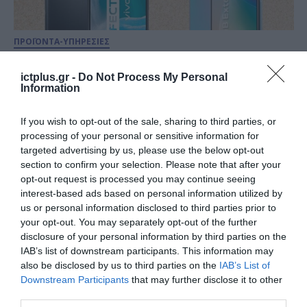
ΠΡΟΪΟΝΤΑ-ΥΠΗΡΕΣΙΕΣ
vivo Smartphones:
Ανεπανάληπτες καυτές
ictplus.gr -
Do Not Process My Personal
Information
εκπτώσεις για ένα καλοκαίρι
γεμάτο φωτογραφίες &
If you wish to opt-out of the sale, sharing to third parties, or
11.07.2022
τεχνολογία!
processing of your personal or sensitive information for
targeted advertising by us, please use the below opt-out
section to confirm your selection. Please note that after your
opt-out request is processed you may continue seeing
interest-based ads based on personal information utilized by
us or personal information disclosed to third parties prior to
your opt-out. You may separately opt-out of the further
disclosure of your personal information by third parties on the
IAB’s list of downstream participants. This information may
also be disclosed by us to third parties on the
IAB’s List of
Downstream Participants
that may further disclose it to other
third parties.