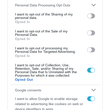
ΠΡΟΪΟΝΤΑ-ΥΠΗΡΕΣΙΕΣ
Please note that this website/app uses one or more Google
Personal Data Processing Opt Outs
Έρευνα Pandas και ELTRUN: 8
services and may gather and store information including but
not limited to your visit or usage behaviour. You may click to
I want to opt-out of the Sharing of my
στους 10 Έλληνες δηλώνουν πως
personal data.
grant or deny consent to Google and its third-party tags to
Opted In
τα smartphones που δεν
use your data for below specified purposes in below Google
χρησιμοποιούν, καταλήγουν
consent section.
I want to opt-out of the Sale of my
29.06.2022
Personal Data.
ξεχασμένα σε ένα συρτάρι
Opted In
I want to opt-out of processing my
Personal Data for Targeted Advertising.
Opted In
I want to opt-out of Collection, Use,
Retention, Sale, and/or Sharing of my
Personal Data that Is Unrelated with the
Purposes for which it was collected.
Opted Out
Google consents
I want to allow Google to enable storage
ΠΡΟΪΟΝΤΑ-ΥΠΗΡΕΣΙΕΣ
related to advertising like cookies on web or
Συρρίκνωση της ευρωπαϊκής
device identifiers in apps.