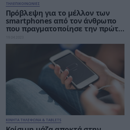
ΤΗΛΕΠΙΚΟΙΝΩΝΙΕΣ
Πρόβλεψη για το μέλλον των
smartphones από τον άνθρωπο
που πραγματοποίησε την πρώτη
κλήση σε κινητό τηλέφωνο
19.04.2023
ΚΙΝΗΤΑ ΤΗΛΕΦΩΝΑ & TABLETS
Κρίσιμη μάζα αποκτά στην