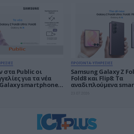
ουν
payzy cashback
ΡΕΣΙΕΣ
ΠΡΟΪΟΝΤΑ-ΥΠΗΡΕΣΙΕΣ
 στα Public οι
Samsung Galaxy Z Fol
ελίες για τα νέα
Fold8 και Flip8: Τα
Galaxy smartphones
αναδιπλούμενα sma
twatches
για κάθε τρόπο ζωής
23.07.2026