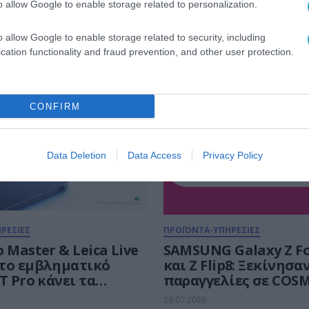
o allow Google to enable storage related to personalization.
o allow Google to enable storage related to security, including
cation functionality and fraud prevention, and other user protection.
& TABLETS
CONFIRM
Data Deletion
Data Access
Privacy Policy
ΡΕΣΙΕΣ
ΠΡΟΪΟΝΤΑ-ΥΠΗΡΕΣΙΕΣ
 Master & Leica Live
SAMSUNG Galaxy Z Fo
και Ζ Flip8: Ξεκίνησα
Τ Pro κάνει τα
παραγγελίες σε COS
νά stories μας να
TELEKOM και ΓΕΡΜΑΝ
28.07.2026