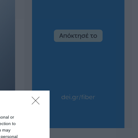
sonal or
ection to
ou may
 personal