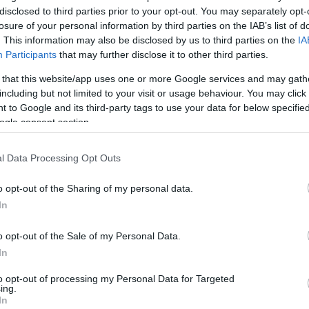
disclosed to third parties prior to your opt-out. You may separately opt-
losure of your personal information by third parties on the IAB’s list of
. This information may also be disclosed by us to third parties on the
IA
Participants
that may further disclose it to other third parties.
 that this website/app uses one or more Google services and may gath
roid έξυπνων κινητών στην Κίνα με 14.2
including but not limited to your visit or usage behaviour. You may click 
021
 to Google and its third-party tags to use your data for below specifi
ogle consent section.
ια την αγορά smartphone, η οποία αναφέρει ότι 
l Data Processing Opt Outs
 ρεκόρ αποστολών το 4ο τρίμηνο του 2021 ενώ
ια αύξηση 253,4% στην κινεζική αγορά και έγιν
o opt-out of the Sharing of my personal data.
ρώτος Android smartphone κατασκευαστής στην 
In
τολές. Οι ετήσιες αποστολές smartphone της 
o opt-out of the Sale of my Personal Data.
σημαντική αύξηση σε σύγκριση με το 2020, γεγο
In
αστές smartphone.
to opt-out of processing my Personal Data for Targeted
ing.
2021 ήταν μια σημαντική χρονιά ανάπτυξης για 
In