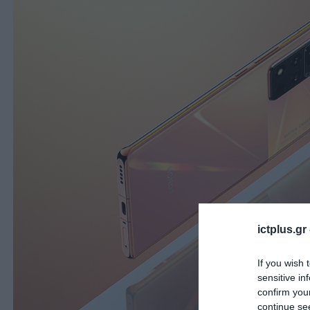
ictplus.gr
If you wish 
sensitive in
confirm you
continue se