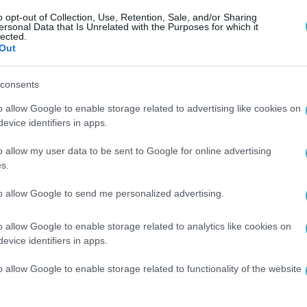
ντικές καινοτομίες στην Έρευνα και Ανάπτυξη.
o opt-out of Collection, Use, Retention, Sale, and/or Sharing
ersonal Data that Is Unrelated with the Purposes for which it
υξης ήταν η κυκλοφορία της σειράς premium
lected.
Out
0 και το HONOR Magic V – το πρώτο αναδιπλού
consents
 Intelligent Manufacturing Industrial Park, το
o allow Google to enable storage related to advertising like cookies on
evice identifiers in apps.
 εταιρίας. Το πάρκο χειρίζεται την πιστοποίη
 παραγωγή premium συσκευών. Το πάρκο υποστηρ
o allow my user data to be sent to Google for online advertising
s.
R να παρέχει προϊόντα υψηλής ποιότητας και
σμιους καταναλωτές.
to allow Google to send me personalized advertising.
η, η HONOR στις 28 Φεβρουαρίου μέσα από το 
o allow Google to enable storage related to analytics like cookies on
evice identifiers in apps.
πό νέα προϊόντα και τεχνολογίες.
o allow Google to enable storage related to functionality of the website