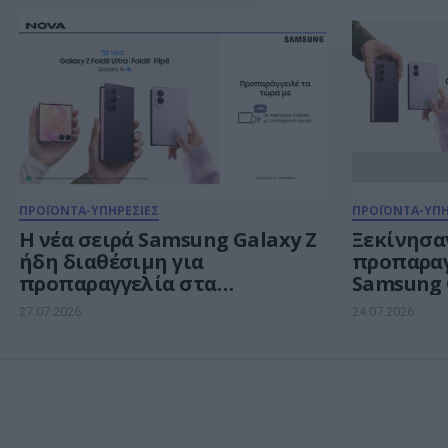
ζωντανεύ
ΠΡΟΪΟΝΤΑ-ΥΠΗΡΕΣΙΕΣ
ΠΡΟΪΟΝΤΑ-ΥΠΗ
Η νέα σειρά Samsung Galaxy Ζ
Ξεκίνησαν
ήδη διαθέσιμη για
προπαραγγ
προπαραγγελία στα
Samsung 
καταστήματα Nova και το
και smar
27.07.2026
24.07.2026
nova.gr