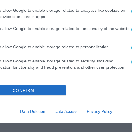
o allow Google to enable storage related to analytics like cookies on
evice identifiers in apps.
lme GT NEO 3 και με αποκορύφωμα τις
o allow Google to enable storage related to functionality of the website
 3 Naruto Edition και το realme GT NEO 3T Dra
στις αγορές της Ευρώπης.
o allow Google to enable storage related to personalization.
ερες προσφορές στην επίσημη ιστοσελίδα
o allow Google to enable storage related to security, including
cation functionality and fraud prevention, and other user protection.
CONFIRM
Data Deletion
Data Access
Privacy Policy
& TABLETS