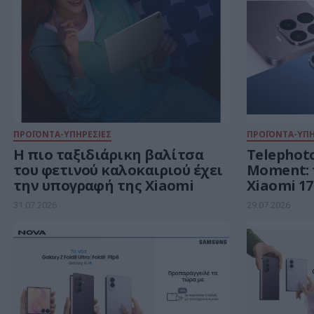
ΠΡΟΪΟΝΤΑ-ΥΠΗΡΕΣΙΕΣ
ΠΡΟΪΟΝΤΑ-ΥΠΗ
Η πιο ταξιδιάρικη βαλίτσα
Telephoto
του φετινού καλοκαιριού έχει
Moment: το εμβληματικό
την υπογραφή της Xiaomi
Xiaomi 17
καλοκαιρι
31.07.2026
29.07.2026
ζωντανεύ