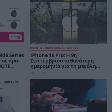
ΚΙΝΗΤΑ ΤΗΛΕΦΩΝΑ & TABLETS
ld8 Series
iPhone 18 Pro: H 9η
ν οι προ-
Σεπτεμβρίου πιθανότερη
MOTE
ημερομηνία για τη μεγάλη
Ο με 20%
παρουσίαση της Apple
28.07.2026