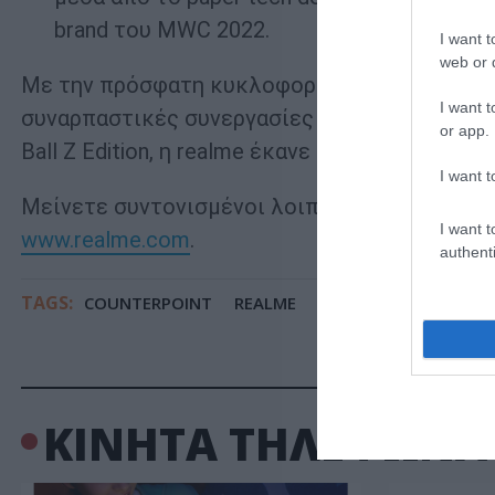
brand του MWC 2022.
I want t
web or d
Με την πρόσφατη κυκλοφορία της σειράς rea
I want t
συναρπαστικές συνεργασίες στο realme GT NEO
or app.
Ball Z Edition, η realme έκανε μεγάλα βήματα 
I want t
Μείνετε συντονισμένοι λοιπόν για περισσότ
I want t
www.realme.com
.
authenti
TAGS:
COUNTERPOINT
REALME
SMARTPHONES
ΚΙΝΗΤΑ ΤΗΛΕΦΩΝΑ 