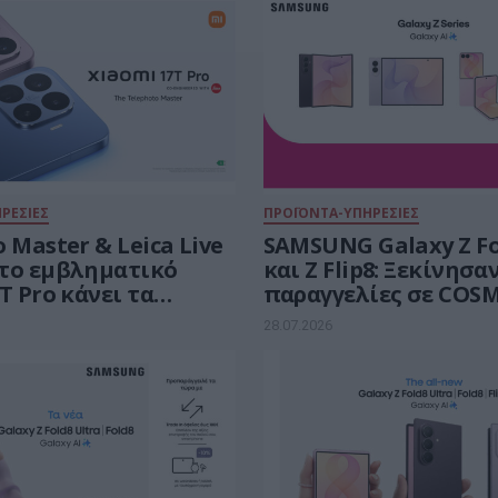
ΡΕΣΙΕΣ
ΠΡΟΪΟΝΤΑ-ΥΠΗΡΕΣΙΕΣ
 Master & Leica Live
SAMSUNG Galaxy Z Fo
και Ζ Flip8: Ξεκίνησα
Τ Pro κάνει τα
παραγγελίες σε COS
νά stories μας να
TELEKOM και ΓΕΡΜΑΝ
28.07.2026
ουν
payzy cashback