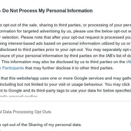
 -
Do Not Process My Personal Information
to opt-out of the sale, sharing to third parties, or processing of your per
formation for targeted advertising by us, please use the below opt-out s
r selection. Please note that after your opt-out request is processed y
eing interest-based ads based on personal information utilized by us or
disclosed to third parties prior to your opt-out. You may separately opt-
losure of your personal information by third parties on the IAB’s list of
artphone για το 2021 και ανάμεσα στις 4 κορυφ
. This information may also be disclosed by us to third parties on the
IA
Participants
that may further disclose it to other third parties.
μεγάλη ανθεκτικότητα όσον αφορά την απόδοσή 
 that this website/app uses one or more Google services and may gath
α smartphone ανάμεσα στις 5 κορυφαίες που
including but not limited to your visit or usage behaviour. You may click 
ο 1ο τρίμηνο του 2022 στην Ευρώπη, σύμφωνα 
 to Google and its third-party tags to use your data for below specifi
ogle consent section.
l Data Processing Opt Outs
τευτες αποδόσεις, μεταβαίνοντας από τo Top 1
o opt-out of the Sharing of my personal data.
μηνο του 2022, σηματοδοτώντας έτσι μια χρονιά