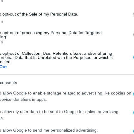
In
ία βιώνει εξαιρετική ανάπτυξη, σημαντική αναγν
η. Η δυναμική της realme Europe τους τελευτα
o opt-out of the Sale of my Personal Data.
In
to opt-out of processing my Personal Data for Targeted
tphone στην Ευρώπη: Για δύο συνεχόμενα τρίμ
ing.
In
ρώτο τρίμηνο του 2022, η realme εδραιώνει την
o opt-out of Collection, Use, Retention, Sale, and/or Sharing
ρυθμό ανάπτυξης 177% το 1ο τρίμηνο του 2022 υ
ersonal Data that Is Unrelated with the Purposes for which it
lected.
one, σύμφωνα με την έκθεση της Canalys τον 
Out
consents
tphone στην Ευρώπη: Το 2021 ολόκληρο το έτο
o allow Google to enable storage related to advertising like cookies on
νη επωνυμία smartphone στην Ευρώπη με
evice identifiers in apps.
άξης του 518%.
o allow my user data to be sent to Google for online advertising
alme λάνσαρε την πρώτη της premium ναυαρχίδα
s.
 της σειράς GT 2 στο MWC 2022, που αναδείχτηκ
to allow Google to send me personalized advertising.
σιμα υλικά, τοποθέτησε τη realme ως το καλύτερ