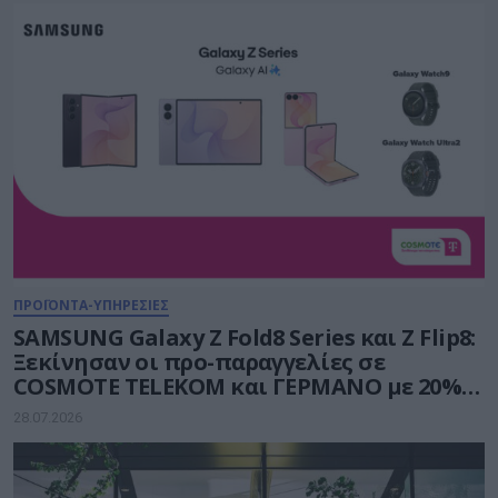
ΠΡΟΪΟΝΤΑ-ΥΠΗΡΕΣΙΕΣ
SAMSUNG Galaxy Z Fold8 Series και Ζ Flip8:
Ξεκίνησαν οι προ-παραγγελίες σε
COSMOTE TELEKOM και ΓΕΡΜΑΝΟ με 20%
payzy cashback
28.07.2026