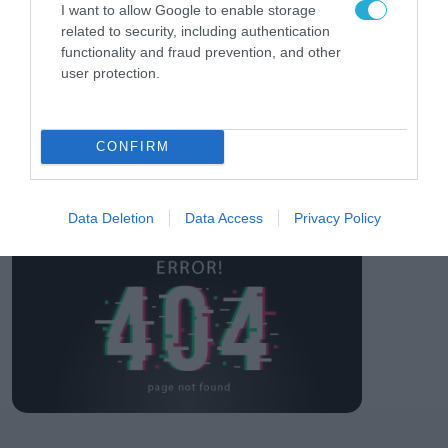
I want to allow Google to enable storage
επιχειρήσεων στον
31.07.2026
related to security, including authentication
χώρο της άμυνας
functionality and fraud prevention, and other
Η πιο ταξιδιάρικη
user protection.
βαλίτσα του φετινού
καλοκαιριού έχει την
υπογραφή της Xiaomi
31.07.2026
CONFIRM
ΟΛΗ Η ΡΟΗ ΕΙΔΗΣΕΩΝ
Data Deletion
Data Access
Privacy Policy