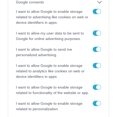
Google consents
ΡΟΗ ΕΙΔΗΣΕΩΝ
I want to allow Google to enable storage
Το χρηματοδοτούμενο
related to advertising like cookies on web or
από την ΕΕ έργο “The
device identifiers in apps.
Gaming Police”
ενισχύει την ασφάλεια
I want to allow my user data to be sent to
31.07.2026
των παιδιών στο
Google for online advertising purposes.
διαδίκτυο
ΑΑΔΕ: Διευκρινίσεις
I want to allow Google to send me
για τα πρόστιμα σε
personalized advertising.
παραβάσεις που
αφορούν τους ΦΗΜ
31.07.2026
I want to allow Google to enable storage
related to analytics like cookies on web or
Σ. Καλαφάτης: «Η
device identifiers in apps.
Τεχνητή Νοημοσύνη
δεν είναι απλώς μια
I want to allow Google to enable storage
νέα τεχνολογία, είναι
related to functionality of the website or app.
31.07.2026
μια νέα βιομηχανική
επανάσταση»
I want to allow Google to enable storage
Νέος οδηγός του ΕΚΤ
related to personalization.
για τη χρηματοδότηση
των ελληνικών