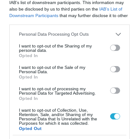
IAB’s list of downstream participants. This information may
also be disclosed by us to third parties on the
IAB’s List of
Downstream Participants
that may further disclose it to other
third parties.
Please note that this website/app uses one or more Google
Personal Data Processing Opt Outs
services and may gather and store information including but
not limited to your visit or usage behaviour. You may click to
I want to opt-out of the Sharing of my
personal data.
grant or deny consent to Google and its third-party tags to
Opted In
use your data for below specified purposes in below Google
consent section.
I want to opt-out of the Sale of my
Personal Data.
Opted In
I want to opt-out of processing my
Personal Data for Targeted Advertising.
Opted In
I want to opt-out of Collection, Use,
Retention, Sale, and/or Sharing of my
Personal Data that Is Unrelated with the
Purposes for which it was collected.
Opted Out