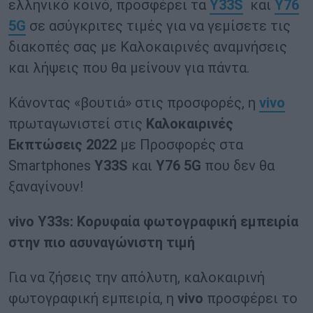
ελληνικό κοινό, προσφέρει τα
Y
33
S
και
Y
76
5
G
σε ασύγκριτες τιμές για να γεμίσετε τις
διακοπές σας με Καλοκαιρινές αναμνήσεις
και λήψεις που θα μείνουν για πάντα.
Κάνοντας «βουτιά» στις προσφορές, η
vivo
πρωταγωνιστεί στις
Καλοκαιρινές
Εκπτώσεις
2022
με Προσφορές στα
Smartphones
Υ33
S
και
Υ76 5
G
που δεν θα
ξαναγίνουν!
vivo Y33s: Κορυφαία φωτογραφική εμπειρία
στην πιο ασυναγώνιστη τιμή
Για να ζήσεις την απόλυτη, καλοκαιρινή
φωτογραφική εμπειρία, η
vivo
προσφέρει το