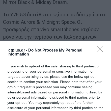
Mirror Black & Midday Dream.
Το Υ76 5G διατίθεται εξίσου σε δύο χρώματα:
Cosmic Aurora & Midnight Space. Οι
προσφορές στα vivo smartphones ισχύουν
μόνο για την περίοδο των Καλοκαιρινών
Εκπτώσεων 2022.
ictplus.gr -
Do Not Process My Personal
Information
TAGS:
SMARTPHONES
VIVO
If you wish to opt-out of the sale, sharing to third parties, or
processing of your personal or sensitive information for
targeted advertising by us, please use the below opt-out
section to confirm your selection. Please note that after your
opt-out request is processed you may continue seeing
interest-based ads based on personal information utilized by
us or personal information disclosed to third parties prior to
your opt-out. You may separately opt-out of the further
disclosure of your personal information by third parties on the