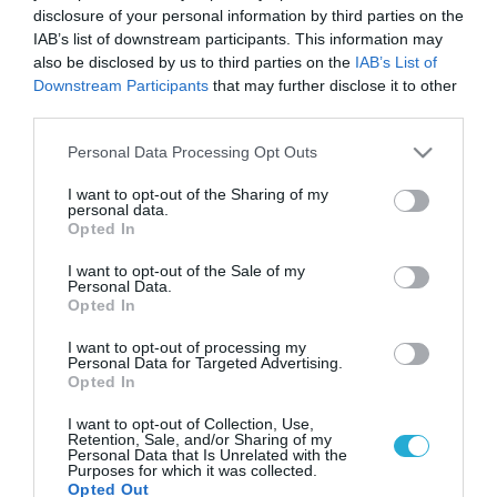
disclosure of your personal information by third parties on the
IAB’s list of downstream participants. This information may
also be disclosed by us to third parties on the
IAB’s List of
Downstream Participants
that may further disclose it to other
third parties.
Please note that this website/app uses one or more Google
Personal Data Processing Opt Outs
services and may gather and store information including but
not limited to your visit or usage behaviour. You may click to
I want to opt-out of the Sharing of my
personal data.
grant or deny consent to Google and its third-party tags to
Opted In
use your data for below specified purposes in below Google
consent section.
I want to opt-out of the Sale of my
Personal Data.
Opted In
I want to opt-out of processing my
Personal Data for Targeted Advertising.
Opted In
I want to opt-out of Collection, Use,
Retention, Sale, and/or Sharing of my
Personal Data that Is Unrelated with the
Purposes for which it was collected.
Opted Out