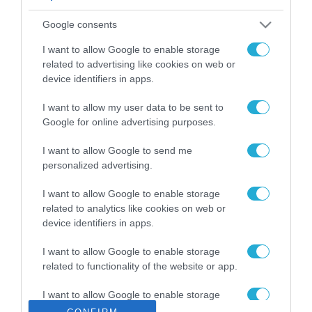
ΡΟΗ ΕΙΔΗΣΕΩΝ
Google consents
Το χρηματοδοτούμενο
από την ΕΕ έργο “The
I want to allow Google to enable storage
Gaming Police”
related to advertising like cookies on web or
ενισχύει την ασφάλεια
device identifiers in apps.
31.07.2026
των παιδιών στο
διαδίκτυο
I want to allow my user data to be sent to
ΑΑΔΕ: Διευκρινίσεις
Google for online advertising purposes.
για τα πρόστιμα σε
παραβάσεις που
I want to allow Google to send me
αφορούν τους ΦΗΜ
31.07.2026
personalized advertising.
Σ. Καλαφάτης: «Η
I want to allow Google to enable storage
Τεχνητή Νοημοσύνη
related to analytics like cookies on web or
δεν είναι απλώς μια
device identifiers in apps.
νέα τεχνολογία, είναι
31.07.2026
μια νέα βιομηχανική
I want to allow Google to enable storage
επανάσταση»
related to functionality of the website or app.
Νέος οδηγός του ΕΚΤ
για τη χρηματοδότηση
I want to allow Google to enable storage
των ελληνικών
related to personalization.