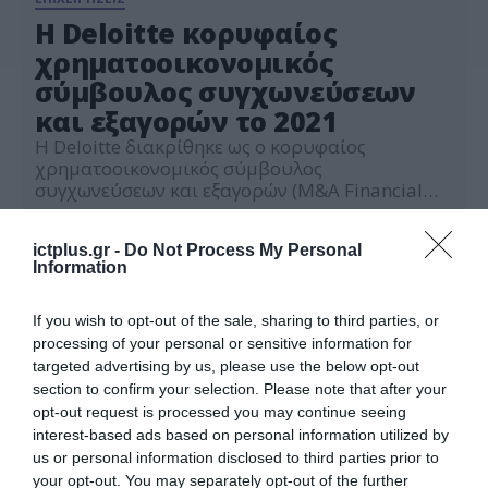
H Deloitte κορυφαίος
χρηματοοικονομικός
σύμβουλος συγχωνεύσεων
και εξαγορών το 2021
Η Deloitte διακρίθηκε ως ο κορυφαίος
χρηματοοικονομικός σύμβουλος
συγχωνεύσεων και εξαγορών (M&A Financial
Advisor) στην Ελλάδα για το 2021 σε ό,τι αφορά
05.04.2022
τον αριθμό συναλλαγών, με βάση στοιχεία του
ictplus.gr -
Do Not Process My Personal
ανεξάρτητου παρόχου δεδομένων και
Information
πληροφοριών για συγχωνεύσεις και εξαγορές
Mergermarket. Στη σχετική ανάλυση της
Mergermarket για το 2021, η Deloitte
If you wish to opt-out of the sale, sharing to third parties, or
κατατάσσεται στην Ελλάδα ως ο κορυφαίος […]
processing of your personal or sensitive information for
targeted advertising by us, please use the below opt-out
section to confirm your selection. Please note that after your
opt-out request is processed you may continue seeing
interest-based ads based on personal information utilized by
us or personal information disclosed to third parties prior to
your opt-out. You may separately opt-out of the further