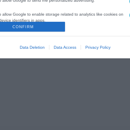
to allow Google to send me personalized advertising.
o allow Google to enable storage related to analytics like cookies on
evice identifiers in apps.
CONFIRM
o allow Google to enable storage related to functionality of the website
Data Deletion
Data Access
Privacy Policy
o allow Google to enable storage related to personalization.
o allow Google to enable storage related to security, including
cation functionality and fraud prevention, and other user protection.