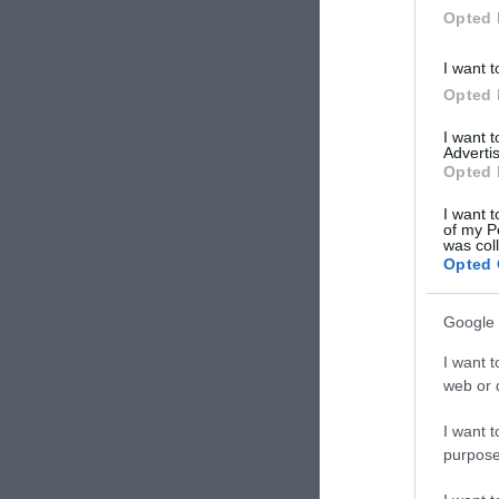
[…]
Opted 
I want t
Opted 
I want 
Advertis
Opted 
I want t
of my P
was col
Opted 
Google 
I want t
web or d
I want t
purpose