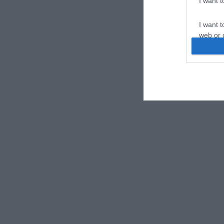
I want 
I want t
web or d
I want t
or app.
I want t
I want t
authenti