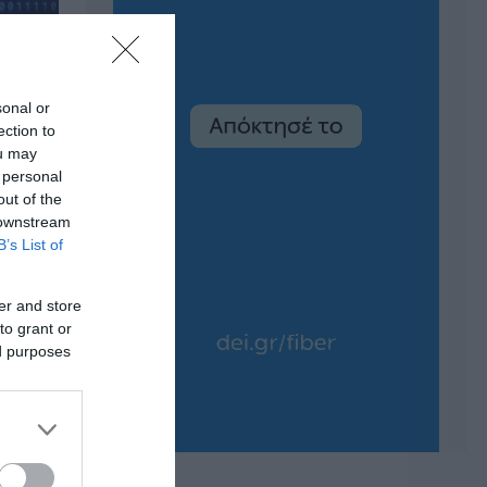
sonal or
ection to
ou may
 personal
out of the
 downstream
B’s List of
er and store
to grant or
ed purposes