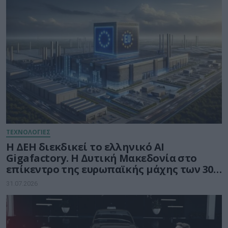
ΤΕΧΝΟΛΟΓΙΕΣ
Η ΔΕΗ διεκδικεί το ελληνικό AI
Gigafactory. Η Δυτική Μακεδονία στο
επίκεντρο της ευρωπαϊκής μάχης των 30
δισ. ευρώ για την Τεχνητή Νοημοσύνη
31.07.2026