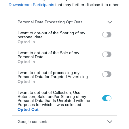
από την ΕΕ έργο “The
Downstream Participants
that may further disclose it to other
Gaming Police”
third parties.
ενισχύει την ασφάλεια
31.07.2026
των παιδιών στο
Please note that this website/app uses one or more Google
Personal Data Processing Opt Outs
διαδίκτυο
services and may gather and store information including but
ΑΑΔΕ: Διευκρινίσεις
not limited to your visit or usage behaviour. You may click to
I want to opt-out of the Sharing of my
για τα πρόστιμα σε
personal data.
grant or deny consent to Google and its third-party tags to
Opted In
παραβάσεις που
use your data for below specified purposes in below Google
αφορούν τους ΦΗΜ
31.07.2026
consent section.
I want to opt-out of the Sale of my
Personal Data.
Opted In
Σ. Καλαφάτης: «Η
Τεχνητή Νοημοσύνη
I want to opt-out of processing my
δεν είναι απλώς μια
Personal Data for Targeted Advertising.
νέα τεχνολογία, είναι
Opted In
31.07.2026
μια νέα βιομηχανική
επανάσταση»
I want to opt-out of Collection, Use,
Retention, Sale, and/or Sharing of my
Νέος οδηγός του ΕΚΤ
Personal Data that Is Unrelated with the
για τη χρηματοδότηση
Purposes for which it was collected.
των ελληνικών
Opted Out
επιχειρήσεων στον
31.07.2026
χώρο της άμυνας
Google consents