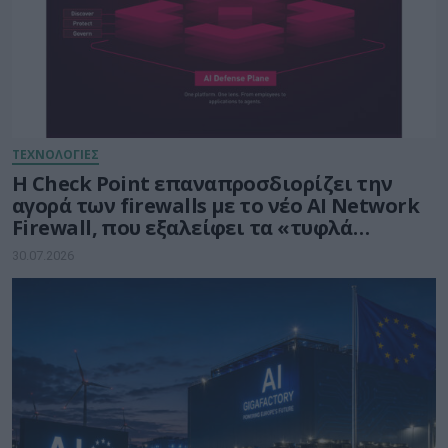
ΤΕΧΝΟΛΟΓΙΕΣ
Η Check Point επαναπροσδιορίζει την
αγορά των firewalls με το νέο AI Network
Firewall, που εξαλείφει τα «τυφλά
σημεία» της Τεχνητής Νοημοσύνης σε
30.07.2026
κάθε δίκτυο