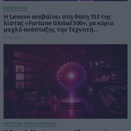
ΕΠΙΧΕΙΡΗΣΕΙΣ
Η Lenovo ανεβαίνει στη θέση 153 της
λίστας «Fortune Global 500», με κύριο
μοχλό ανάπτυξης την Τεχνητή
Νοημοσύνη
30.07.2026
ARTIFICIAL INTELLIGENCE (AI)