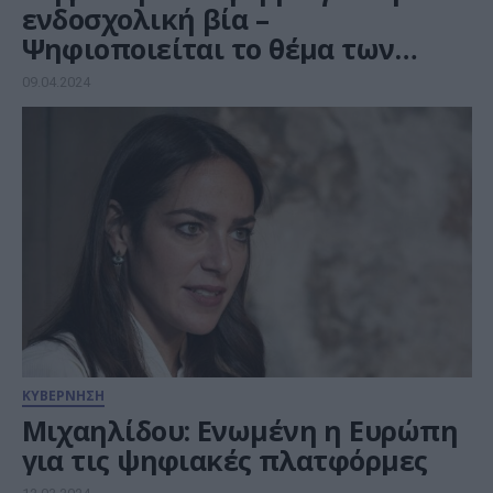
ενδοσχολική βία –
Ψηφιοποιείται το θέμα των
απουσιών
09.04.2024
ΚΥΒΕΡΝΗΣΗ
Μιχαηλίδου: Ενωμένη η Ευρώπη
για τις ψηφιακές πλατφόρμες