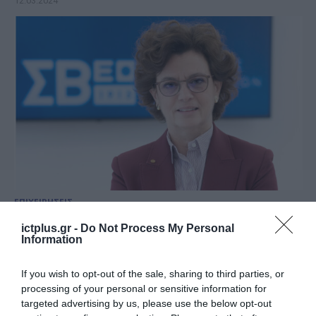
12.03.2024
ΕΠΙΧΕΙΡΗΣΕΙΣ
ΣΒΕ: Σχεδιάζει ψηφιακή
ictplus.gr -
Do Not Process My Personal
πλατφόρμα για προσέλκυση
Information
εργαζόμενων από τρίτες χώρες
If you wish to opt-out of the sale, sharing to third parties, or
25.01.2024
processing of your personal or sensitive information for
targeted advertising by us, please use the below opt-out