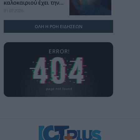
καλοκαιριού έχει την
υπογραφή της Xiaomi
31.07.2026
ΟΛΗ Η ΡΟΗ ΕΙΔΗΣΕΩΝ