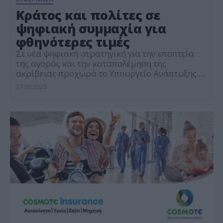
Κράτος και πολίτες σε
ψηφιακή συμμαχία για
φθηνότερες τιμές
Σε νέα ψηφιακή στρατηγική για την εποπτεία
της αγοράς και την καταπολέμηση της
ακρίβειας προχωρά το Υπουργείο Ανάπτυξης.
Το σχέδιο προβλέπει τη σύσταση Ανεξάρτητης
27.05.2025
Αρχής και τη δημιουργία πλατφόρμας όπου οι
πολίτες θα μπορούν να καταγγέλλουν
φαινόμενα αισχροκέρδειας, ενισχύοντας τους
ελέγχους με τεχνολογικά μέσα.