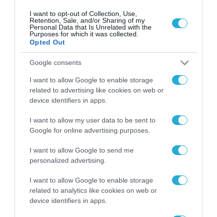
I want to opt-out of Collection, Use,
Retention, Sale, and/or Sharing of my
Personal Data that Is Unrelated with the
Purposes for which it was collected.
Opted Out
Google consents
I want to allow Google to enable storage
ΤΕΧΝΟΛΟΓΙΕΣ
related to advertising like cookies on web or
Ψηφιακή πλατφόρμα: Τα καΐκια
device identifiers in apps.
και η ναυπηγική τέχνη στη
νεότερη πολιτιστική
I want to allow my user data to be sent to
Google for online advertising purposes.
κληρονομιά
20.09.2022
I want to allow Google to send me
personalized advertising.
I want to allow Google to enable storage
related to analytics like cookies on web or
device identifiers in apps.