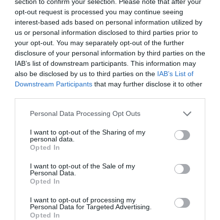
section to confirm your selection. Please note that after your
opt-out request is processed you may continue seeing
interest-based ads based on personal information utilized by
us or personal information disclosed to third parties prior to
your opt-out. You may separately opt-out of the further
disclosure of your personal information by third parties on the
IAB’s list of downstream participants. This information may
also be disclosed by us to third parties on the
IAB’s List of
Downstream Participants
that may further disclose it to other
third parties.
Please note that this website/app uses one or more Google
Personal Data Processing Opt Outs
ΨΗΦΙΑΚΟΣ ΜΕΤΑΣΧΗΜΑΤΙΣΜΟΣ
services and may gather and store information including but
Eναρξη ατομικής επιχείρησης
not limited to your visit or usage behaviour. You may click to
I want to opt-out of the Sharing of my
personal data.
από την οθόνη του υπολογιστή
grant or deny consent to Google and its third-party tags to
Opted In
use your data for below specified purposes in below Google
22.09.2022
consent section.
I want to opt-out of the Sale of my
Personal Data.
Opted In
I want to opt-out of processing my
Personal Data for Targeted Advertising.
Opted In