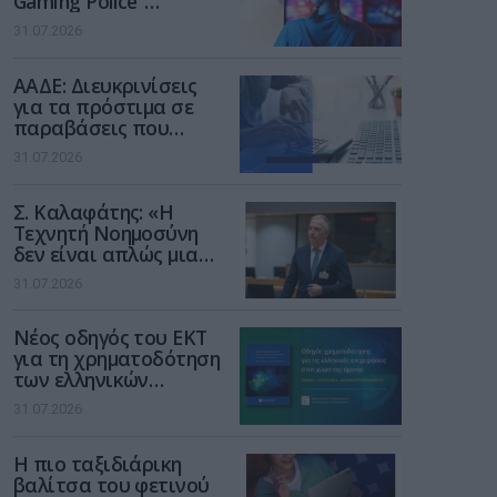
Gaming Police”
ενισχύει την ασφάλεια
31.07.2026
των παιδιών στο
διαδίκτυο
ΑΑΔΕ: Διευκρινίσεις
για τα πρόστιμα σε
παραβάσεις που
αφορούν τους ΦΗΜ
31.07.2026
Σ. Καλαφάτης: «Η
Τεχνητή Νοημοσύνη
δεν είναι απλώς μια
νέα τεχνολογία, είναι
31.07.2026
μια νέα βιομηχανική
επανάσταση»
Νέος οδηγός του ΕΚΤ
για τη χρηματοδότηση
των ελληνικών
επιχειρήσεων στον
31.07.2026
χώρο της άμυνας
Η πιο ταξιδιάρικη
βαλίτσα του φετινού