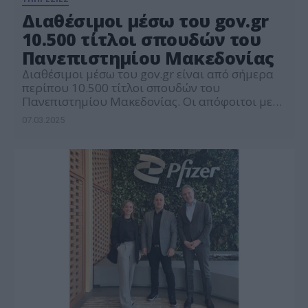
Διαθέσιμοι μέσω του gov.gr
10.500 τίτλοι σπουδών του
Πανεπιστημίου Μακεδονίας
Διαθέσιμοι μέσω του gov.gr είναι από σήμερα
περίπου 10.500 τίτλοι σπουδών του
Πανεπιστημίου Μακεδονίας. Οι απόφοιτοι με
έτος εισαγωγής 2013-2014 και έπειτα, μπορούν
07.03.2025
να εκδώσουν ψηφιακά αντίγραφο του τίτλου
σπουδών τους μέσω του ptyxia.gov.gr. Το
Πανεπιστήμιο Μακεδονίας είναι το 22ο
Πανεπιστημιακό Ίδρυμα που εντάσσεται στην
υπηρεσία, για τα τμήματα: Οικονομικών
Επιστημών Βαλκανικών, Σλαβικών &
Ανατολικών […]