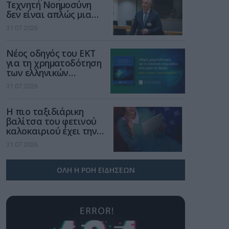
Τεχνητή Νοημοσύνη
δεν είναι απλώς μια
νέα τεχνολογία, είναι
31.07.2026
μια νέα βιομηχανική
επανάσταση»
Νέος οδηγός του ΕΚΤ
για τη χρηματοδότηση
των ελληνικών
επιχειρήσεων στον
31.07.2026
χώρο της άμυνας
Η πιο ταξιδιάρικη
βαλίτσα του φετινού
καλοκαιριού έχει την
υπογραφή της Xiaomi
31.07.2026
ΟΛΗ Η ΡΟΗ ΕΙΔΗΣΕΩΝ