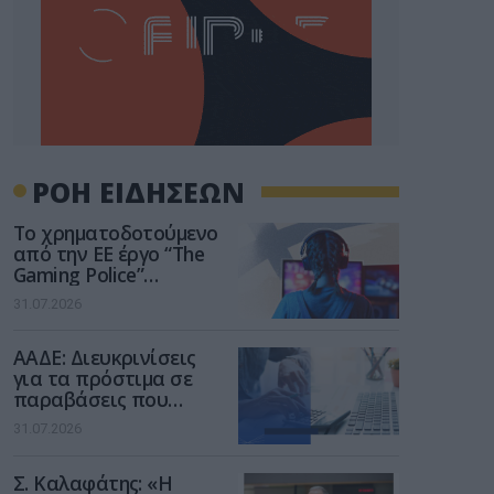
ΡΟΗ ΕΙΔΗΣΕΩΝ
Το χρηματοδοτούμενο
από την ΕΕ έργο “The
Gaming Police”
ενισχύει την ασφάλεια
31.07.2026
των παιδιών στο
διαδίκτυο
ΑΑΔΕ: Διευκρινίσεις
για τα πρόστιμα σε
παραβάσεις που
αφορούν τους ΦΗΜ
31.07.2026
Σ. Καλαφάτης: «Η