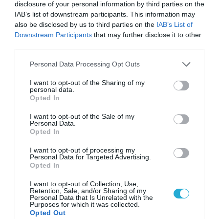
disclosure of your personal information by third parties on the
των Ελλήνων διδακτόρων»
09.06.2022
IAB’s list of downstream participants. This information may
also be disclosed by us to third parties on the
IAB’s List of
Downstream Participants
that may further disclose it to other
third parties.
Please note that this website/app uses one or more Google
Personal Data Processing Opt Outs
services and may gather and store information including but
not limited to your visit or usage behaviour. You may click to
I want to opt-out of the Sharing of my
personal data.
grant or deny consent to Google and its third-party tags to
Opted In
use your data for below specified purposes in below Google
consent section.
I want to opt-out of the Sale of my
Personal Data.
Opted In
I want to opt-out of processing my
ΚΟΙΝΩΝΙΚΗ ΔΡΑΣΗ
Personal Data for Targeted Advertising.
Ηuawei, Seeds for the Future:
Opted In
Υποτροφίες σε 27 φοιτητές/τριες
I want to opt-out of Collection, Use,
Retention, Sale, and/or Sharing of my
από 8 ελληνικά Πανεπιστημιακά
Personal Data that Is Unrelated with the
Ιδρύματα
Purposes for which it was collected.
30.05.2022
Opted Out