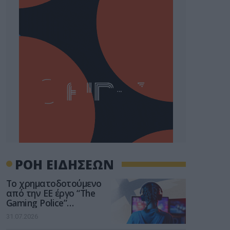
ΡΟΗ ΕΙΔΗΣΕΩΝ
Το χρηματοδοτούμενο
από την ΕΕ έργο “The
Gaming Police”
ενισχύει την ασφάλεια
31.07.2026
των παιδιών στο