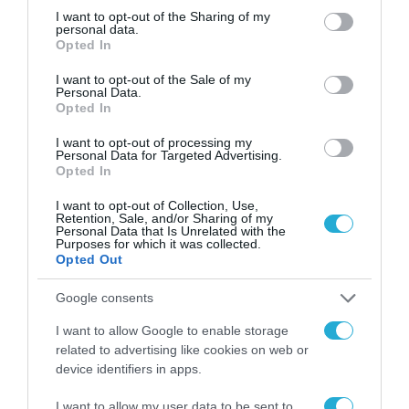
πληρωμών θα εκτοξευθεί κατά
not limited to your visit or usage behaviour. You may click to
I want to opt-out of the Sharing of my
personal data.
220% μέχρι το 2027
grant or deny consent to Google and its third-party tags to
Opted In
use your data for below specified purposes in below Google
13.09.2022
consent section.
I want to opt-out of the Sale of my
Personal Data.
Opted In
I want to opt-out of processing my
Personal Data for Targeted Advertising.
Opted In
I want to opt-out of Collection, Use,
Retention, Sale, and/or Sharing of my
Personal Data that Is Unrelated with the
Purposes for which it was collected.
Opted Out
Google consents
ΥΠΗΡΕΣΙΕΣ
I want to allow Google to enable storage
related to advertising like cookies on web or
Συνήγορος του καταναλωτή: Nα
device identifiers in apps.
διαθέτουν ηλεκτρονικά μέσα
πληρωμής οι ηλεκτρονικοί
I want to allow my user data to be sent to