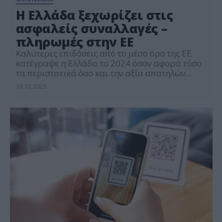
Η Ελλάδα ξεχωρίζει στις
ασφαλείς συναλλαγές –
πληρωμές στην ΕΕ
Καλύτερες επιδόσεις από το μέσο όρο της ΕΕ
κατέγραψε η Ελλάδα το 2024 όσον αφορά τόσο
τα περιστατικά όσο και την αξία απατηλών
συναλλαγών σε μεταφορές πίστωσης, άμεσες
18.12.2025
χρεώσεις, κάρτες πληρωμών και αναλήψεις
μετρητών. Μοναδική εξαίρεση αποτελούν οι
απάτες με ηλεκτρονικό χρήμα (π.χ.
προπληρωμένες κάρτες), όπου όμως η αξία των
εν λόγω απατηλών συναλλαγών στην […]