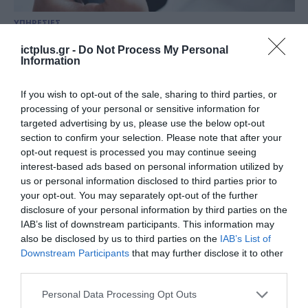
ΥΠΗΡΕΣΙΕΣ
Δύσπιστοι οι Έλληνες απέναντι
ictplus.gr -
Do Not Process My Personal
στις ψηφιακές πληρωμές
Information
26.04.2023
If you wish to opt-out of the sale, sharing to third parties, or
processing of your personal or sensitive information for
targeted advertising by us, please use the below opt-out
section to confirm your selection. Please note that after your
opt-out request is processed you may continue seeing
interest-based ads based on personal information utilized by
us or personal information disclosed to third parties prior to
your opt-out. You may separately opt-out of the further
disclosure of your personal information by third parties on the
IAB’s list of downstream participants. This information may
also be disclosed by us to third parties on the
IAB’s List of
Downstream Participants
that may further disclose it to other
third parties.
ΤΕΧΝΟΛΟΓΙΕΣ
Please note that this website/app uses one or more Google
Personal Data Processing Opt Outs
Η αξία των ανέπαφων mobile
services and may gather and store information including but