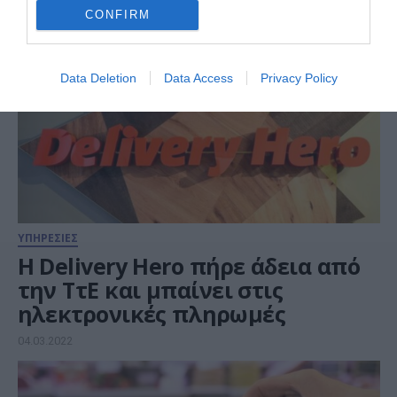
CONFIRM
Data Deletion
Data Access
Privacy Policy
ΥΠΗΡΕΣΙΕΣ
H Delivery Hero πήρε άδεια από
την ΤτΕ και μπαίνει στις
ηλεκτρονικές πληρωμές
04.03.2022