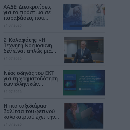
διαδίκτυο
ΑΑΔΕ: Διευκρινίσεις
για τα πρόστιμα σε
παραβάσεις που
αφορούν τους ΦΗΜ
31.07.2026
Σ. Καλαφάτης: «Η
Τεχνητή Νοημοσύνη
δεν είναι απλώς μια
νέα τεχνολογία, είναι
31.07.2026
μια νέα βιομηχανική
επανάσταση»
Νέος οδηγός του ΕΚΤ
για τη χρηματοδότηση
των ελληνικών
επιχειρήσεων στον
31.07.2026
χώρο της άμυνας
Η πιο ταξιδιάρικη
βαλίτσα του φετινού
καλοκαιριού έχει την
υπογραφή της Xiaomi
31.07.2026