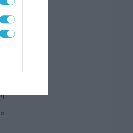
ς
κή
ν
και
ε τη
αι η
τη
κή
ια