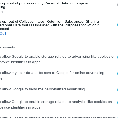
υντής, ενώ θα αναλάβει επίσης Εκτελεστικός
to opt-out of processing my Personal Data for Targeted
ing.
οποιώντας την εκτεταμένη εμπειρία του για να
In
ρικής στην Ιβηρική αγορά. Ο κ. Jantarada και ο
o opt-out of Collection, Use, Retention, Sale, and/or Sharing
ersonal Data that Is Unrelated with the Purposes for which it
 επέκταση και κάλυψη των προϊόντων της Sunli
lected.
άση υφιστάμενων αντιπροσώπων. Ταυτόχρονα, οι
Out
ην αυτόνομη εμπορική τους λειτουργία,
consents
 εξυπηρέτηση των πελατών σε τοπικό επίπεδο.
o allow Google to enable storage related to advertising like cookies on
evice identifiers in apps.
ας, Διευθύνων Σύμβουλος της Sunlight Group,
γίζουμε μία μακρόχρονη συνεργασία με έναν
o allow my user data to be sent to Google for online advertising
ψουμε μαζί ώστε να διερευνήσουμε σημαντικές
s.
χαρτοφυλάκιο της Sunlight Group είναι εκτενές,
to allow Google to send me personalized advertising.
χο να μεγαλώσουμε ακόμη περισσότερο τα μερί
λογία μολύβδου-οξέος και, ειδικότερα, να
o allow Google to enable storage related to analytics like cookies on
evice identifiers in apps.
 προϊόντων λιθίου για εφαρμογές βιομηχανική