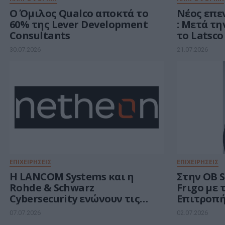
Ο Όμιλος Qualco αποκτά το
Νέος επε
60% της Lever Development
: Μετά τη
Consultants
το Latsco
σύνθεση
30.07.2026
21.07.2026
ΕΠΙΧΕΙΡΗΣΕΙΣ
ΕΠΙΧΕΙΡΗΣΕΙΣ
Η LANCOM Systems και η
Στην OB 
Rohde & Schwarz
Frιgo με 
Cybersecurity ενώνουν τις
Επιτροπή
δυνάμεις τους ως Rohde &
07.07.2026
02.07.2026
Schwarz Networks and