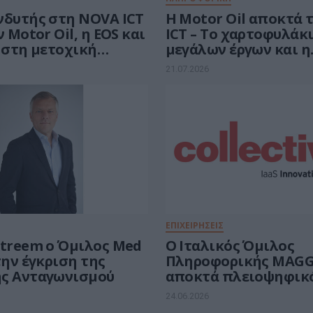
νδυτής στη NOVA ICT
Η Motor Oil αποκτά 
ν Motor Oil, η EOS και
ICT – Το χαρτοφυλάκ
 στη μετοχική
μεγάλων έργων και η
αποτίμηση των 120 ε
21.07.2026
ΕΠΙΧΕΙΡΗΣΕΙΣ
Streem ο Όμιλος Med
O Ιταλικός Όμιλος
την έγκριση της
Πληροφορικής MAGG
ς Ανταγωνισμού
αποκτά πλειοψηφικ
μετοχών της Ελληνι
24.06.2026
Εταιρείας COLLECTIVE