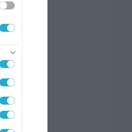
ι
ght
δια
ς