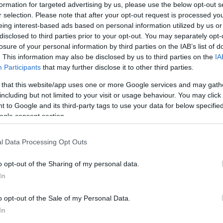
formation for targeted advertising by us, please use the below opt-out s
erías España.
r selection. Please note that after your opt-out request is processed y
eing interest-based ads based on personal information utilized by us or
disclosed to third parties prior to your opt-out. You may separately opt-
antarada, μετόχων της Logbatind, στην Πορτογα
losure of your personal information by third parties on the IAB’s list of
οιούνται στον κλάδο της αποθήκευσης ενέργεια
. This information may also be disclosed by us to third parties on the
IA
πιστοι συνεργάτες της Sunlight, συνεργασία που
Participants
that may further disclose it to other third parties.
υση της Logbatind το 2013. Η εταιρεία Logbatin
 that this website/app uses one or more Google services and may gath
including but not limited to your visit or usage behaviour. You may click 
τιστών για βιομηχανικά οχήματα, ενώ προσφέρε
 to Google and its third-party tags to use your data for below specifi
 και συντήρησης για τα προϊόντα αυτά. Από το 
ogle consent section.
ρίσιμες εταιρείες στην Πορτογαλία για τις υπηρ
ρκώς αναπτυσσόμενο κλάδο της αποθήκευσης
l Data Processing Opt Outs
o opt-out of the Sharing of my personal data.
In
μενων μερών υπογράφηκε στις 7 Ιουνίου 2023 
λα, Διευθύνοντα Σύμβουλο της Sunlight Group
o opt-out of the Sale of my Personal Data.
In
ς οικογένειας Jantarada. Ο κ. Carlos Jantarada