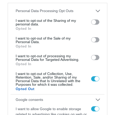
third parties.
κατέληξε ο Υφυπουργός Ανάπτυξης.
Please note that this website/app uses one or more Google
Personal Data Processing Opt Outs
services and may gather and store information including but
TAGS:
not limited to your visit or usage behaviour. You may click to
I want to opt-out of the Sharing of my
personal data.
GREEK SPACE TECH FORUM
ΣΤΑΥΡΟΣ ΚΑΛΑΦΑΤΗΣ
grant or deny consent to Google and its third-party tags to
Opted In
use your data for below specified purposes in below Google
consent section.
I want to opt-out of the Sale of my
Personal Data.
Opted In
I want to opt-out of processing my
Personal Data for Targeted Advertising.
Opted In
I want to opt-out of Collection, Use,
Retention, Sale, and/or Sharing of my
Personal Data that Is Unrelated with the
Purposes for which it was collected.
Opted Out
Google consents
I want to allow Google to enable storage
related to advertising like cookies on web or