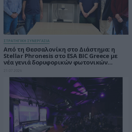
ΣΤΡΑΤΗΓΙΚΗ ΣΥΝΕΡΓΑΣΙΑ
Από τη Θεσσαλονίκη στο Διάστημα: η
Stellar Phronesis στο ESA BIC Greece με
νέα γενιά δορυφορικών φωτονικών
επικοινωνιών
21.07.2026