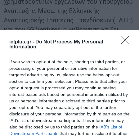
χρηματοδοτικών εργαλείων του Υπουργείου
Ανάπτυξης. Μέσω της Ελληνικής
Αναπτυξιακής Τράπεζας Επενδύσεων (ΕΑΤΕ)
και του 5G Ventures, η κυβέρνηση χτίζει
γέφυρες για τη σύνδεση των ελληνικών
ictplus.gr -
Do Not Process My Personal
Information
εταιρειών με το ESA Investor Network και τη
γεφύρωση του χρηματοδοτικού κενού.
If you wish to opt-out of the sale, sharing to third parties, or
processing of your personal or sensitive information for
“Η Κυβέρνηση του
Κυριάκου Μητσοτάκη
έχει
targeted advertising by us, please use the below opt-out
θέσει την καινοτομία στο επίκεντρο του
section to confirm your selection. Please note that after your
opt-out request is processed you may continue seeing
νέου παραγωγικού μοντέλου. Με την Εθνική
interest-based ads based on personal information utilized by
Στρατηγική 2035 και τη χρηματοδοτική
us or personal information disclosed to third parties prior to
your opt-out. You may separately opt-out of the further
κλιμάκωση στο πρόγραμμα “HELLAS-SPACE
disclosure of your personal information by third parties on the
2.0”, ύψους 350 εκατ. ευρώ, εγγυόμαστε την
IAB’s list of downstream participants. This information may
also be disclosed by us to third parties on the
IAB’s List of
επιχειρησιακή συνέχεια, επενδύοντας στην
Downstream Participants
that may further disclose it to other
εθνική μας κυριαρχία και αυτονομία”,