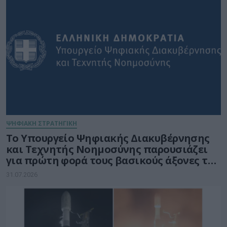
ΨΗΦΙΑΚΗ ΣΤΡΑΤΗΓΙΚΗ
Το Υπουργείο Ψηφιακής Διακυβέρνησης
και Τεχνητής Νοημοσύνης παρουσιάζει
για πρώτη φορά τους βασικούς άξονες του
νέου Εθνικού Διαστημικού Προγράμματος
31.07.2026