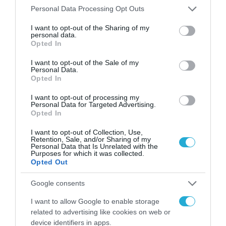
Please note that this website/app uses one or more Google
Personal Data Processing Opt Outs
services and may gather and store information including but
ΕΚΔΗΛΩΣΕΙΣ
not limited to your visit or usage behaviour. You may click to
I want to opt-out of the Sharing of my
Greek Space Tech Forum 2026
personal data.
grant or deny consent to Google and its third-party tags to
Opted In
στις 7 και 8 Ιουλίου, υπό την
use your data for below specified purposes in below Google
αιγίδα του ΕΚΤ
consent section.
I want to opt-out of the Sale of my
Personal Data.
Opted In
02.07.2026
I want to opt-out of processing my
Personal Data for Targeted Advertising.
Opted In
I want to opt-out of Collection, Use,
Retention, Sale, and/or Sharing of my
Personal Data that Is Unrelated with the
Purposes for which it was collected.
Opted Out
Google consents
I want to allow Google to enable storage
related to advertising like cookies on web or
device identifiers in apps.