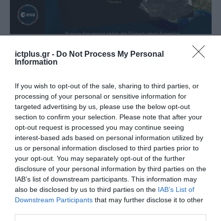
ΔΙΑΣΤΗΜΑ
Greek Space Tech Forum 2026: Η
ictplus.gr -
Do Not Process My Personal
Information
Ελλάδα στο Διάστημα με την
πρώτη εικόνα από τον ελληνικό
If you wish to opt-out of the sale, sharing to third parties, or
δορυφόρο
processing of your personal or sensitive information for
07.07.2026
targeted advertising by us, please use the below opt-out
section to confirm your selection. Please note that after your
opt-out request is processed you may continue seeing
interest-based ads based on personal information utilized by
us or personal information disclosed to third parties prior to
your opt-out. You may separately opt-out of the further
disclosure of your personal information by third parties on the
IAB’s list of downstream participants. This information may
also be disclosed by us to third parties on the
IAB’s List of
Downstream Participants
that may further disclose it to other
third parties.