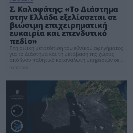
Σ. Καλαφάτης: «Το Διάστημα
στην Ελλάδα εξελίσσεται σε
βιώσιμη επιχειρηματική
ευκαιρία και επενδυτικό
πεδίο»
Στη ριζική μετατόπιση του εθνικού αφηγήματος
για το Διάστημα και τη μετάβαση της χώρας
από έναν παθητικό καταναλωτή υπηρεσιών σε
έναν ενεργό, διεθνώς ανταγωνιστικό παραγωγό
08.07.2026
τεχνολογίας αιχμής, αναφέρθηκε ο Υφυπουργός
Ανάπτυξης, αρμόδιος για θέματα Έρευνας και
Καινοτομίας, Σταύρος Καλαφάτης, κατά την
κεντρική του ομιλία στο πλαίσιο του 3ου Greek
Space Tech Forum, που πραγματοποιήθηκε
στην […]