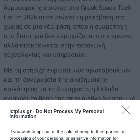
δορυφορικής εικόνας στο Greek Space Tech
Forum 2026 αποτυπώνει τη μετάβαση της
χώρας σε μια νέα φάση, όπου η συμμετοχή
στο διάστημα δεν περιορίζεται στην έρευνα,
αλλά επεκτείνεται στην παραγωγή
τεχνολογίας και υπηρεσιών.
Με τη στήριξη ευρωπαϊκών πρωτοβουλιών
και τη συνεργασία της ακαδημαϊκής
κοινότητας με τη βιομηχανία, η Ελλάδα
ενισχύει τη θέση της στον διεθνή διαστημικό
χάρτη, δημιουργώντας νέες προοπτικές για
ictplus.gr -
Do Not Process My Personal
επενδύσεις, καινοτομία και στρατηγική
Information
αυτονομία.
If you wish to opt-out of the sale, sharing to third parties, or
processing of your personal or sensitive information for