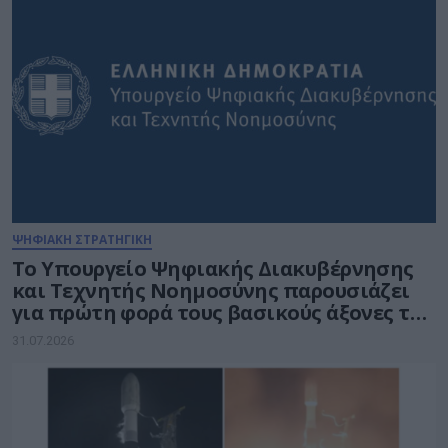
ΨΗΦΙΑΚΗ ΣΤΡΑΤΗΓΙΚΗ
Το Υπουργείο Ψηφιακής Διακυβέρνησης
και Τεχνητής Νοημοσύνης παρουσιάζει
για πρώτη φορά τους βασικούς άξονες του
νέου Εθνικού Διαστημικού Προγράμματος
31.07.2026