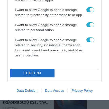
των παιδιών στο
διαδίκτυο
ΑΑΔΕ: Διευκρινίσεις
I want to allow Google to enable storage
για τα πρόστιμα σε
related to functionality of the website or app.
παραβάσεις που
αφορούν τους ΦΗΜ
I want to allow Google to enable storage
31.07.2026
related to personalization.
Σ. Καλαφάτης: «Η
I want to allow Google to enable storage
Τεχνητή Νοημοσύνη
related to security, including authentication
δεν είναι απλώς μια
functionality and fraud prevention, and other
νέα τεχνολογία, είναι
31.07.2026
μια νέα βιομηχανική
user protection.
επανάσταση»
Νέος οδηγός του ΕΚΤ
για τη χρηματοδότηση
CONFIRM
των ελληνικών
επιχειρήσεων στον
31.07.2026
χώρο της άμυνας
Data Deletion
Data Access
Privacy Policy
Η πιο ταξιδιάρικη
βαλίτσα του φετινού
καλοκαιριού έχει την
υπογραφή της Xiaomi
31.07.2026