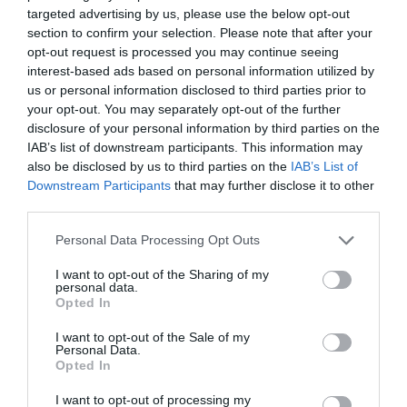
TAGS:
targeted advertising by us, please use the below opt-out
GREEK
ΔΙΑΣΤΗΜΑ
ΔΟΡΥΦΟΡΟΣ
ΕΘΝΙΚΟ
section to confirm your selection. Please note that after your
SPACE
ΚΑΠΟΔΙΣΤΡΙΑΚΟ
opt-out request is processed you may continue seeing
TECH
ΠΑΝΕΠΙΣΤΗΜΙΟ
interest-based ads based on personal information utilized by
FORUM
ΑΘΗΝΩΝ
us or personal information disclosed to third parties prior to
your opt-out. You may separately opt-out of the further
disclosure of your personal information by third parties on the
IAB’s list of downstream participants. This information may
also be disclosed by us to third parties on the
IAB’s List of
Downstream Participants
that may further disclose it to other
third parties.
Please note that this website/app uses one or more Google
Personal Data Processing Opt Outs
services and may gather and store information including but
not limited to your visit or usage behaviour. You may click to
I want to opt-out of the Sharing of my
personal data.
grant or deny consent to Google and its third-party tags to
Opted In
use your data for below specified purposes in below Google
consent section.
I want to opt-out of the Sale of my
Personal Data.
Opted In
I want to opt-out of processing my