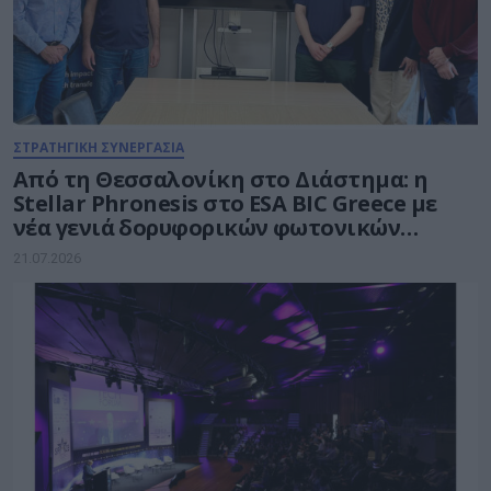
ΣΤΡΑΤΗΓΙΚΗ ΣΥΝΕΡΓΑΣΙΑ
Από τη Θεσσαλονίκη στο Διάστημα: η
Stellar Phronesis στο ESA BIC Greece με
νέα γενιά δορυφορικών φωτονικών
επικοινωνιών
21.07.2026