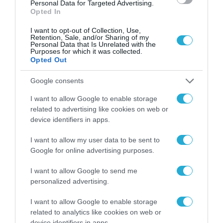
Personal Data for Targeted Advertising.
Opted In
I want to opt-out of Collection, Use,
Retention, Sale, and/or Sharing of my
Personal Data that Is Unrelated with the
Purposes for which it was collected.
Opted Out
Google consents
I want to allow Google to enable storage
related to advertising like cookies on web or
device identifiers in apps.
I want to allow my user data to be sent to
Google for online advertising purposes.
ΡΟΗ ΕΙΔΗΣΕΩΝ
I want to allow Google to send me
personalized advertising.
Το χρηματοδοτούμενο
από την ΕΕ έργο “The
I want to allow Google to enable storage
Gaming Police”
related to analytics like cookies on web or
ενισχύει την ασφάλεια
31.07.2026
device identifiers in apps.