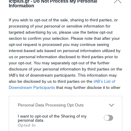
ictplus.gr -
Do Not Process My Personal
Information
ΡΟΗ ΕΙΔΗΣΕΩΝ
If you wish to opt-out of the sale, sharing to third parties, or
processing of your personal or sensitive information for
Το χρηματοδοτούμενο
από την ΕΕ έργο “The
targeted advertising by us, please use the below opt-out
Gaming Police”
section to confirm your selection. Please note that after your
ενισχύει την ασφάλεια
opt-out request is processed you may continue seeing
31.07.2026
των παιδιών στο
interest-based ads based on personal information utilized by
διαδίκτυο
us or personal information disclosed to third parties prior to
ΑΑΔΕ: Διευκρινίσεις
your opt-out. You may separately opt-out of the further
για τα πρόστιμα σε
disclosure of your personal information by third parties on the
παραβάσεις που
IAB’s list of downstream participants. This information may
αφορούν τους ΦΗΜ
31.07.2026
also be disclosed by us to third parties on the
IAB’s List of
Downstream Participants
that may further disclose it to other
Σ. Καλαφάτης: «Η
third parties.
Τεχνητή Νοημοσύνη
Please note that this website/app uses one or more Google
δεν είναι απλώς μια
Personal Data Processing Opt Outs
νέα τεχνολογία, είναι
services and may gather and store information including but
31.07.2026
μια νέα βιομηχανική
not limited to your visit or usage behaviour. You may click to
I want to opt-out of the Sharing of my
personal data.
επανάσταση»
grant or deny consent to Google and its third-party tags to
Opted In
Νέος οδηγός του ΕΚΤ
use your data for below specified purposes in below Google