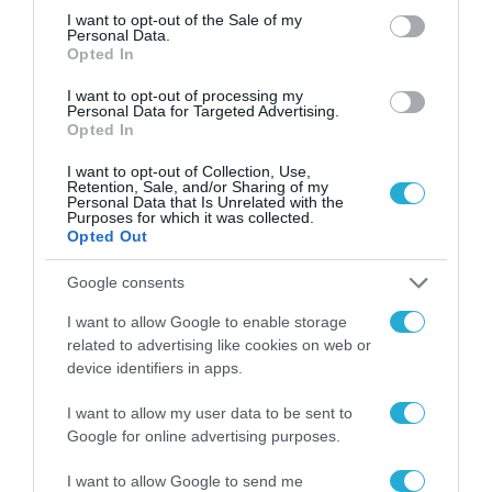
για τη χρηματοδότηση
consent section.
I want to opt-out of the Sale of my
των ελληνικών
Personal Data.
επιχειρήσεων στον
Opted In
31.07.2026
χώρο της άμυνας
I want to opt-out of processing my
Η πιο ταξιδιάρικη
Personal Data for Targeted Advertising.
βαλίτσα του φετινού
Opted In
καλοκαιριού έχει την
υπογραφή της Xiaomi
I want to opt-out of Collection, Use,
31.07.2026
Retention, Sale, and/or Sharing of my
Personal Data that Is Unrelated with the
Purposes for which it was collected.
ΟΛΗ Η ΡΟΗ ΕΙΔΗΣΕΩΝ
Opted Out
Google consents
I want to allow Google to enable storage
related to advertising like cookies on web or
device identifiers in apps.
I want to allow my user data to be sent to
Google for online advertising purposes.
I want to allow Google to send me