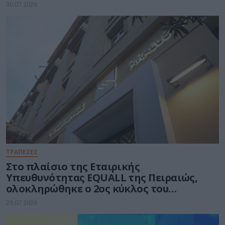
30.07.2026
ΤΡΑΠΕΖΕΣ
Στο πλαίσιο της Εταιρικής
Υπευθυνότητας EQUALL της Πειραιώς,
ολοκληρώθηκε ο 2ος κύκλος του
προγράμματος GenAI Empowered
29.07.2026
Educators