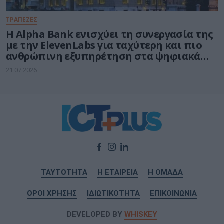
ΤΡΑΠΕΖΕΣ
Η Alpha Bank ενισχύει τη συνεργασία της
με την ElevenLabs για ταχύτερη και πιο
ανθρώπινη εξυπηρέτηση στα ψηφιακά
κανάλια
21.07.2026
ΤΑΥΤΟΤΗΤΑ
Η ΕΤΑΙΡΕΙΑ
Η ΟΜΑΔΑ
ΟΡΟΙ ΧΡΗΣΗΣ
ΙΔΙΩΤΙΚΟΤΗΤΑ
ΕΠΙΚΟΙΝΩΝΙΑ
DEVELOPED BY
WHISKEY