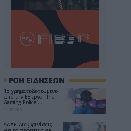
ΡΟΗ ΕΙΔΗΣΕΩΝ
Το χρηματοδοτούμενο
από την ΕΕ έργο “The
Gaming Police”
ενισχύει την ασφάλεια
31.07.2026
των παιδιών στο
διαδίκτυο
ΑΑΔΕ: Διευκρινίσεις
για τα πρόστιμα σε