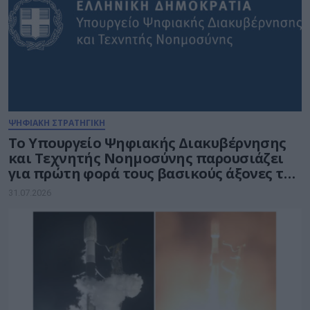
ΨΗΦΙΑΚΗ ΣΤΡΑΤΗΓΙΚΗ
Το Υπουργείο Ψηφιακής Διακυβέρνησης
και Τεχνητής Νοημοσύνης παρουσιάζει
για πρώτη φορά τους βασικούς άξονες του
νέου Εθνικού Διαστημικού Προγράμματος
31.07.2026