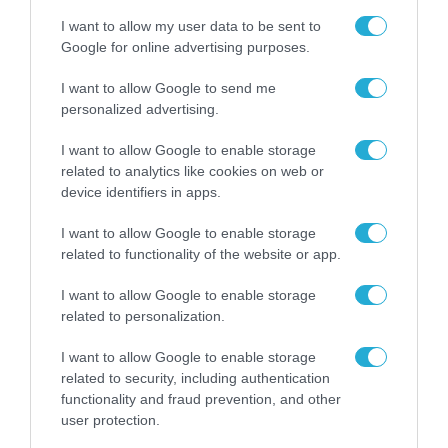
της εθνικής οικονομίας, της δημόσιας
I want to allow my user data to be sent to
Google for online advertising purposes.
διοίκησης και της κοινωνίας».
I want to allow Google to send me
Οι ελληνικοί δορυφόροι θα ενταχθούν στο
personalized advertising.
OpenConstellation, το συνεταιρικό
I want to allow Google to enable storage
δορυφορικό σμήνος 23 δορυφόρων της Open
related to analytics like cookies on web or
Cosmos, το οποίο επιτρέπει σε κυβερνήσεις,
device identifiers in apps.
ερευνητικούς φορείς και επιχειρήσεις να
I want to allow Google to enable storage
αποκτούν πρόσβαση σε δορυφορικά
related to functionality of the website or app.
δεδομένα και υπηρεσίες με μεγαλύτερη
I want to allow Google to enable storage
αποτελεσματικότητα και χαμηλότερο
related to personalization.
κόστος. Με αυτόν τον τρόπο, η Ελλάδα δεν
I want to allow Google to enable storage
αποκτά μόνο δικούς της δορυφόρους, αλλά
related to security, including authentication
functionality and fraud prevention, and other
συμμετέχει σε μια ευρύτερη ευρωπαϊκή
user protection.
υποδομή που ενισχύει την έγκαιρη πρόσβαση