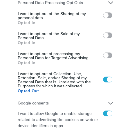
Please note that this website/app uses one or more Google
Πρόγραμμα Μικροδορυφόρων.
Personal Data Processing Opt Outs
services and may gather and store information including but
not limited to your visit or usage behaviour. You may click to
I want to opt-out of the Sharing of my
Στην Open Cosmos αισθανόμαστε ιδιαίτερη
personal data.
grant or deny consent to Google and its third-party tags to
Opted In
υπερηφάνεια γιατί το πρόγραμμα αυτό ενώνει
use your data for below specified purposes in below Google
consent section.
I want to opt-out of the Sale of my
ένα ολόκληρο οικοσύστημα: περισσότερες από
Personal Data.
Opted In
13 ελληνικές εταιρείες, ερευνητικούς φορείς
όπως το Εθνικό Αστεροσκοπείο Αθηνών, αλλά
I want to opt-out of processing my
Personal Data for Targeted Advertising.
και τους Έλληνες επενδυτές μας. Ο
Opted In
ενθουσιασμός γύρω από την επιλογή του
I want to opt-out of Collection, Use,
ονόματος Υπερίων και τον σχεδιασμό του
Retention, Sale, and/or Sharing of my
Personal Data that Is Unrelated with the
Purposes for which it was collected.
mission patch δείχνει πόσο έντονα μπορεί ένα
Opted Out
τέτοιο έργο να εμπνεύσει τη νέα γενιά.
Google consents
Είναι η καλύτερη απόδειξη ότι η Ελλάδα μπορεί
I want to allow Google to enable storage
να δημιουργεί, να παράγει και να εξάγει
related to advertising like cookies on web or
device identifiers in apps.
τεχνολογία αιχμής, προς όφελος της Ευρώπης,