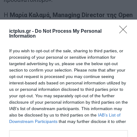
Η
Μαρία
Καλαμά
, Managing Director
της
Open
Cosmos Aegean
, δήλωσε:
ictplus.gr -
Do Not Process My Personal
Information
«Ευχαριστούμε θερμά τον Αντιπρόεδρο της
Κυβέρνησης, κ. Κωστή Χατζηδάκη, για τον
If you wish to opt-out of the sale, sharing to third parties, or
χρόνο που αφιέρωσε στη σημερινή του
processing of your personal or sensitive information for
targeted advertising by us, please use the below opt-out
επίσκεψη στις εγκαταστάσεις μας, τις
section to confirm your selection. Please note that after your
πολύτιμες επισημάνσεις του και το προσωπικό
opt-out request is processed you may continue seeing
interest-based ads based on personal information utilized by
του ενδιαφέρον για το έργο μας. Ευχαριστούμε
us or personal information disclosed to third parties prior to
επίσης την Ελληνική Κυβέρνηση και ιδιαίτερα
your opt-out. You may separately opt-out of the further
disclosure of your personal information by third parties on the
το Υπουργείο Ψηφιακής Διακυβέρνησης και το
IAB’s list of downstream participants. This information may
Ελληνικό Κέντρο Διαστήματος για την
also be disclosed by us to third parties on the
IAB’s List of
ουσιαστική ώθηση που δόθηκε στην ελληνική
Downstream Participants
that may further disclose it to other
third parties.
διαστημική βιομηχανία μέσα από το Εθνικό