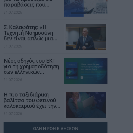
παραβάσεις που
αφορούν τους ΦΗΜ
31.07.2026
Σ. Καλαφάτης: «Η
Τεχνητή Νοημοσύνη
δεν είναι απλώς μια
νέα τεχνολογία, είναι
31.07.2026
μια νέα βιομηχανική
επανάσταση»
Νέος οδηγός του ΕΚΤ
για τη χρηματοδότηση
των ελληνικών
επιχειρήσεων στον
31.07.2026
χώρο της άμυνας
Η πιο ταξιδιάρικη
βαλίτσα του φετινού
καλοκαιριού έχει την
υπογραφή της Xiaomi
31.07.2026
ΟΛΗ Η ΡΟΗ ΕΙΔΗΣΕΩΝ