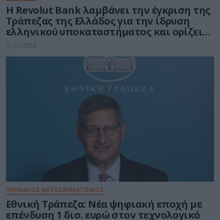
Η Revolut Bank λαμβάνει την έγκριση της
Τράπεζας της Ελλάδος για την ίδρυση
ελληνικού υποκαταστήματος και ορίζει
τον Βασίλη Αμεράνη Γενικό Διευθυντή
31.07.2026
ΨΗΦΙΑΚΟΣ ΜΕΤΑΣΧΗΜΑΤΙΣΜΟΣ
Εθνική Τράπεζα: Νέα ψηφιακή εποχή με
επένδυση 1 δισ. ευρώ στον τεχνολογικό