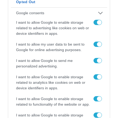
Opted Out
Νέος οδηγός του ΕΚΤ
για τη χρηματοδότηση
Google consents
των ελληνικών
επιχειρήσεων στον
31.07.2026
I want to allow Google to enable storage
χώρο της άμυνας
related to advertising like cookies on web or
device identifiers in apps.
Η πιο ταξιδιάρικη
βαλίτσα του φετινού
καλοκαιριού έχει την
I want to allow my user data to be sent to
υπογραφή της Xiaomi
Google for online advertising purposes.
31.07.2026
I want to allow Google to send me
ΟΛΗ Η ΡΟΗ ΕΙΔΗΣΕΩΝ
personalized advertising.
I want to allow Google to enable storage
related to analytics like cookies on web or
device identifiers in apps.
I want to allow Google to enable storage
related to functionality of the website or app.
I want to allow Google to enable storage