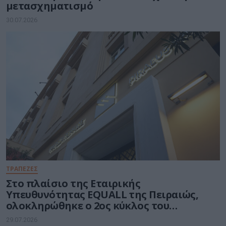
μετασχηματισμό
30.07.2026
ΤΡΑΠΕΖΕΣ
Στο πλαίσιο της Εταιρικής
Υπευθυνότητας EQUALL της Πειραιώς,
ολοκληρώθηκε ο 2ος κύκλος του
προγράμματος GenAI Empowered
29.07.2026