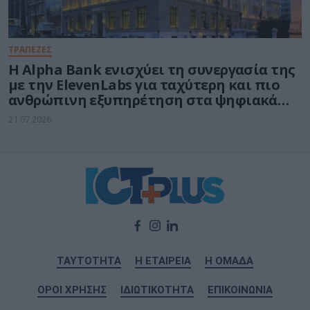
ΤΡΑΠΕΖΕΣ
Η Alpha Bank ενισχύει τη συνεργασία της
με την ElevenLabs για ταχύτερη και πιο
ανθρώπινη εξυπηρέτηση στα ψηφιακά
κανάλια
21.07.2026
ΤΑΥΤΟΤΗΤΑ
Η ΕΤΑΙΡΕΙΑ
Η ΟΜΑΔΑ
ΟΡΟΙ ΧΡΗΣΗΣ
ΙΔΙΩΤΙΚΟΤΗΤΑ
ΕΠΙΚΟΙΝΩΝΙΑ