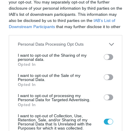
your opt-out. You may separately opt-out of the further
disclosure of your personal information by third parties on the
IAB’s list of downstream participants. This information may
also be disclosed by us to third parties on the
IAB’s List of
ΡΟΗ ΕΙΔΗΣΕΩΝ
Downstream Participants
that may further disclose it to other
third parties.
Το χρηματοδοτούμενο
από την ΕΕ έργο “The
Please note that this website/app uses one or more Google
Personal Data Processing Opt Outs
Gaming Police”
services and may gather and store information including but
ενισχύει την ασφάλεια
not limited to your visit or usage behaviour. You may click to
I want to opt-out of the Sharing of my
31.07.2026
των παιδιών στο
personal data.
grant or deny consent to Google and its third-party tags to
διαδίκτυο
Opted In
use your data for below specified purposes in below Google
ΑΑΔΕ: Διευκρινίσεις
consent section.
για τα πρόστιμα σε
I want to opt-out of the Sale of my
Personal Data.
παραβάσεις που
Opted In
αφορούν τους ΦΗΜ
31.07.2026
I want to opt-out of processing my
Personal Data for Targeted Advertising.
Σ. Καλαφάτης: «Η
Opted In
Τεχνητή Νοημοσύνη
δεν είναι απλώς μια
I want to opt-out of Collection, Use,
νέα τεχνολογία, είναι
Retention, Sale, and/or Sharing of my
31.07.2026
Personal Data that Is Unrelated with the
μια νέα βιομηχανική
Purposes for which it was collected.
επανάσταση»