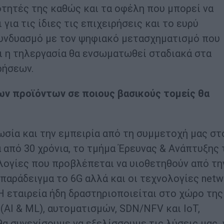
τητές της καθώς και τα οφέλη που μπορεί να
για τις ίδιες τις επιχειρήσεις και το ευρύ
 συνδυασμό με τον ψηφιακό μετασχηματισμό που
ι η τηλεργασία θα ενσωματωθεί σταδιακά στα
ρήσεων.
των προϊόντων σε ποιους βασικούς τομείς θα
σία και την εμπειρία από τη συμμετοχή μας στ
από 30 χρόνια, το τμήμα Έρευνας & Ανάπτυξης 
λογίες που προβλέπεται να υιοθετηθούν από τη
παράδειγμα το 6G αλλά και οι τεχνολογίες netw
. Η εταιρεία ήδη δραστηριοποιείται στο χώρο της
AI & ML), αυτοματισμών, SDN/NFV και ΙοΤ,
α συνεχίσουμε να εξελίσσουμε τις λύσεις μας 