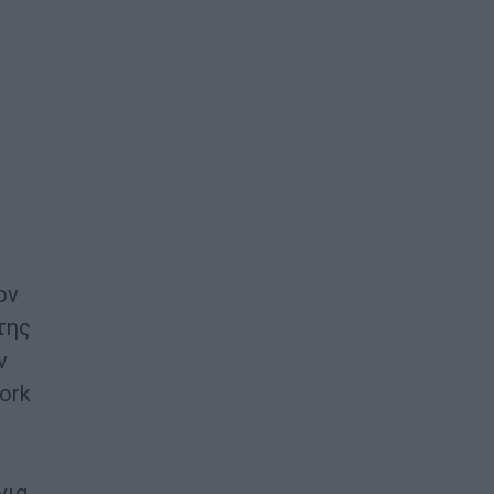
ον
της
ν
ork
για