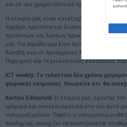
και σε νέα χρηματοδοτικά προγράμματα (ΕΣΠΑ
authenti
Η εταιρία μας είναι κατεξοχήν εξαγωγική και 
παράγει προϊόντα και λύσεις που προωθεί στ
προϊόντων και λύσεων προκείμενου να επεκτ
μας. Για παράδειγμα λίγο πριν το κλείσιμο τ
Καναδά, ενώ οι προηγμένες λύσεις μας στις 
Παρόχους και τεχνολογικούς κολοσσούς παγ
ICT weekly: Τα τελευταία δύο χρόνια χρησιμο
ψηφιακές υπηρεσίες. Θεωρείτε ότι θα συνεχί
Kartlos Edilashvili:
Η εταιρία μας, έχοντας τη
γρήγορα και αποτελεσματικά στο νέο αυτό μ
τηλεργαζομένων. Παρότι η τηλεργασία υιοθετ
πανδημίας, συνεχίζει να αναπτύσσεται σταθερ