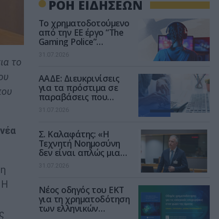
ΡΟΗ ΕΙΔΗΣΕΩΝ
Το χρηματοδοτούμενο
από την ΕΕ έργο “The
Gaming Police”
ενισχύει την ασφάλεια
31.07.2026
των παιδιών στο
ια το
διαδίκτυο
ου
ΑΑΔΕ: Διευκρινίσεις
για τα πρόστιμα σε
που
παραβάσεις που
αφορούν τους ΦΗΜ
31.07.2026
 νέα
Σ. Καλαφάτης: «Η
Τεχνητή Νοημοσύνη
δεν είναι απλώς μια
νέα τεχνολογία, είναι
31.07.2026
 η
μια νέα βιομηχανική
επανάσταση»
 Η
Νέος οδηγός του ΕΚΤ
για τη χρηματοδότηση
των ελληνικών
ς
επιχειρήσεων στον