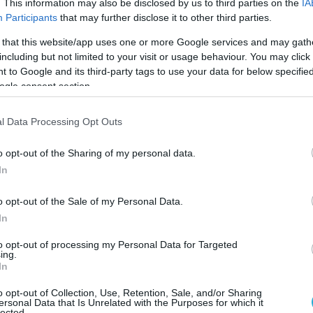
 στις εξελίξεις στην αγορά εργασίας και δημιο
. This information may also be disclosed by us to third parties on the
IA
Participants
that may further disclose it to other third parties.
σω αυξανόμενων πληθωριστικών πιέσεων. Καθώς
νδύνους για την ανάκαμψη επιβραδύνοντάς την,
 that this website/app uses one or more Google services and may gath
including but not limited to your visit or usage behaviour. You may click 
άς των εταιριών ΤΠΕ ίσως αποκλίνει των αρχικ
 to Google and its third-party tags to use your data for below specifi
νουν σχετικά απρόθυμες να αναλάβουν νέα ή να
ogle consent section.
 δημοσιονομικά μέτρα ως αντιστάθμισμα των
l Data Processing Opt Outs
 αναμένεται σύντομα μείωση του κόστους παραγ
ύν επαρκή μέτρα στήριξης αναμένεται να
o opt-out of the Sharing of my personal data.
ς τεχνολογικές λύσεις, τον ψηφιακό μετασχημα
In
ωτικών Επιχειρήσεων και του Δημοσίου Τομέα γ
o opt-out of the Sale of my Personal Data.
αντιστοίχως, την ασφάλεια του ηλεκτρονικού
In
γάλης κλίμακας, ως επακόλουθο ορθολογικής
to opt-out of processing my Personal Data for Targeted
νης και αειφόρου ανάπτυξης. Καθώς η χώρα μα
ing.
In
ιακά μονοπάτια που συνδέουν Ευρώπη, Ασία και
νουμε να «ανοίξει» περαιτέρω.
o opt-out of Collection, Use, Retention, Sale, and/or Sharing
ersonal Data that Is Unrelated with the Purposes for which it
lected.