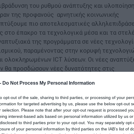
πιβράδυνση του ρυθμού ανάπτυξης και υλοποίησ
έραν της προφανούς αρνητικής κοινωνικής
απτύξουμε πιο αποτελεσματικές αλληλεπιδράσ
 στο έπακρο τα τεχνολογικά μέσα και τα στελ
αναπτυξιακά της προγράμματα σε νέες τεχνολογ
ισμικού, παραμένοντας στην κορυφή τεχνολογι
ι ολοκληρωμένων ICT λύσεων. Οι νέες αναπτύξ
ν θα προσδώσουν νέες δυνατότητες στις
ελάτες μας και θα αποτελέσουν τη βάση των
 -
Do Not Process My Personal Information
ενομένης από το 2022.
to opt-out of the sale, sharing to third parties, or processing of your per
ικό «άνοιγμα» της οικονομίας αυτή τη χρονιά; Π
formation for targeted advertising by us, please use the below opt-out s
r selection. Please note that after your opt-out request is processed y
eing interest-based ads based on personal information utilized by us or
disclosed to third parties prior to your opt-out. You may separately opt-
νάκαμψη αντιμετωπίζει σημαντικές δυσχέρειες
losure of your personal information by third parties on the IAB’s list of