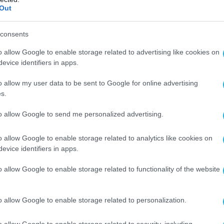
Out
ίς η εταιρεία θα δώσει βάρος; Η εξωστρέφεια
γικά σχέδιά σας;
consents
του ψηφιακού μετασχηματισμού και η υιοθέτηση
o allow Google to enable storage related to advertising like cookies on
evice identifiers in apps.
εδίο δράσης του Ομίλου μας καθώς διαθέτει τ
 τους, δίνοντας ιδιαίτερη έμφαση στον
o allow my user data to be sent to Google for online advertising
s.
νέες ευρυζωνικές υπηρεσίες σε σπίτια και
ναμένουμε να διαδραματίσουμε καθοριστικό ρόλ
to allow Google to send me personalized advertising.
 ανεξαρτήτως κλάδου λειτουργείας, υποστηρίζο
o allow Google to enable storage related to analytics like cookies on
ατισμού τους με αιχμή τις λύσεις τεχνητής
evice identifiers in apps.
έχουμε αναπτύξει. Η εμπειρία μας στο IoT, το SDN
o allow Google to enable storage related to functionality of the website
ήθεια του AI, συνεισφέρουν ουσιαστικά στον
ακών Παρόχων, των Εταιρειών και κυρίως στον
ικής Αυτοδιοίκησης. Επιπρόσθετα, ιδιαίτερη
o allow Google to enable storage related to personalization.
οχευμένα έργα του πακέτου ανάκαμψής (RRF) κ
o allow Google to enable storage related to security, including