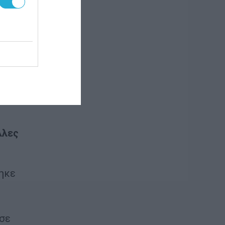
να
υξη
ας
 του
λους
λλες
τηκε
 σε