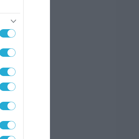
 νέων
ην
ο στη
ντας
 &
αθώς