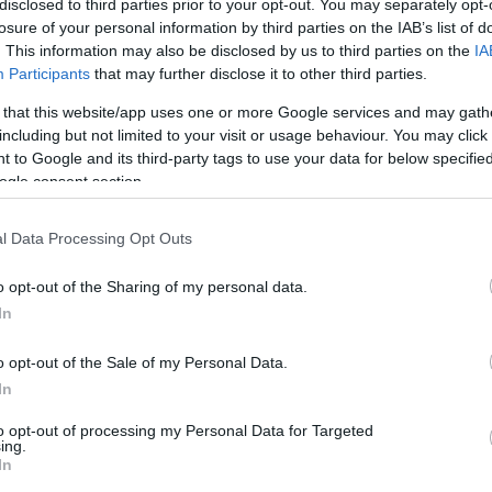
disclosed to third parties prior to your opt-out. You may separately opt-
losure of your personal information by third parties on the IAB’s list of
. This information may also be disclosed by us to third parties on the
IA
Participants
that may further disclose it to other third parties.
 that this website/app uses one or more Google services and may gath
including but not limited to your visit or usage behaviour. You may click 
ς ανακοίνωσης, η Quest Συμμετοχών Α.Ε. γνωστο
 to Google and its third-party tags to use your data for below specifi
απόκτηση της συμμετοχής του
Ομίλου Quest
, μέ
ogle consent section.
.E. στο μετοχικό κεφάλαιο της Intelli Solutions 
l Data Processing Opt Outs
η Uni Systems αποκτά το 55,2% μέσω αγοραπωλη
o opt-out of the Sharing of my personal data.
ς μετόχους και ακολούθως το 4,8% μέσω συμμε
In
φαλαίου της Intelli Solutions A.E., ήτοι στο σύ
o opt-out of the Sale of my Personal Data.
In
όκτηση του 60% ανέρχεται σε €3.800.000, ενώ η
to opt-out of processing my Personal Data for Targeted
στα € 5.200.000
στην επόμενη διετία, μέσω
ing.
In
προς τους παλαιούς μετόχους.