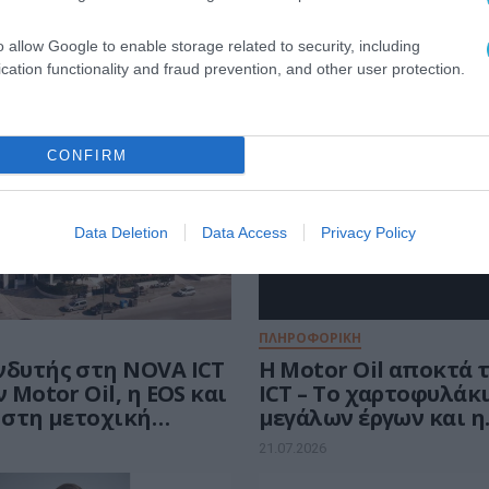
o allow Google to enable storage related to security, including
ΕΥΣΕΙΣ
cation functionality and fraud prevention, and other user protection.
CONFIRM
Data Deletion
Data Access
Privacy Policy
ΠΛΗΡΟΦΟΡΙΚΗ
νδυτής στη NOVA ICT
Η Motor Oil αποκτά 
ν Motor Oil, η EOS και
ICT – Το χαρτοφυλάκ
 στη μετοχική
μεγάλων έργων και η
αποτίμηση των 120 ε
21.07.2026