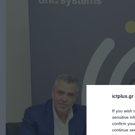
ictplus.gr
If you wish 
sensitive in
confirm you
continue se