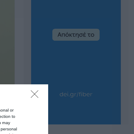
sonal or
ection to
ou may
 personal