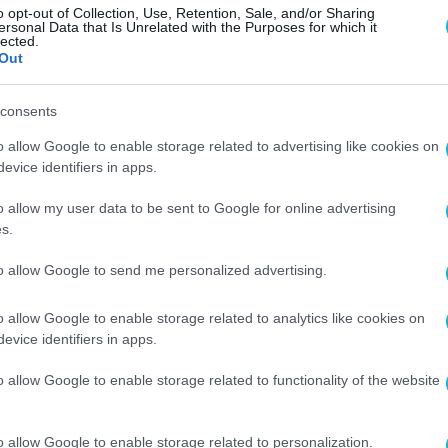
o opt-out of Collection, Use, Retention, Sale, and/or Sharing
ersonal Data that Is Unrelated with the Purposes for which it
ς εταιρεία παροχής υπηρεσιών πληροφορικής, με 1
lected.
Out
λλές διακρίσεις και παρουσία στην Ελλάδα και 
ών ψηφιακού μετασχηματισμού, με έμφαση στις
consents
 και Διατήρησης Πελατών (Customer Onboardin
o allow Google to enable storage related to advertising like cookies on
e, διαθέτοντας εκτενές πελατολόγιο σε κλάδους
evice identifiers in apps.
στικός τομέας, η Ναυτιλία, οι Οργανισμοί Κοινή
o allow my user data to be sent to Google for online advertising
s.
to allow Google to send me personalized advertising.
 SYSTEMS
ΟΜΙΛΟΣ QUEST
o allow Google to enable storage related to analytics like cookies on
evice identifiers in apps.
o allow Google to enable storage related to functionality of the website
o allow Google to enable storage related to personalization.