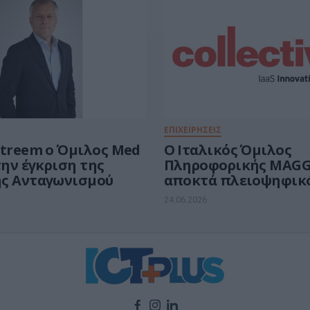
ΕΠΙΧΕΙΡΗΣΕΙΣ
Streem ο Όμιλος Med
O Ιταλικός Όμιλος
την έγκριση της
Πληροφορικής MAGG
ς Ανταγωνισμού
αποκτά πλειοψηφικ
μετοχών της Ελληνι
24.06.2026
Εταιρείας COLLECTIVE