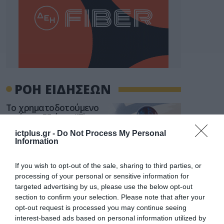
ΡΟΗ ΕΙΔΗΣΕΩΝ
Το χρηματοδοτούμενο
από την ΕΕ έργο “The
Gaming Police”
ictplus.gr -
Do Not Process My Personal
ενισχύει την ασφάλεια
31.07.2026
Information
των παιδιών στο
διαδίκτυο
ΑΑΔΕ: Διευκρινίσεις
If you wish to opt-out of the sale, sharing to third parties, or
για τα πρόστιμα σε
processing of your personal or sensitive information for
παραβάσεις που
targeted advertising by us, please use the below opt-out
αφορούν τους ΦΗΜ
section to confirm your selection. Please note that after your
31.07.2026
opt-out request is processed you may continue seeing
interest-based ads based on personal information utilized by
Σ. Καλαφάτης: «Η