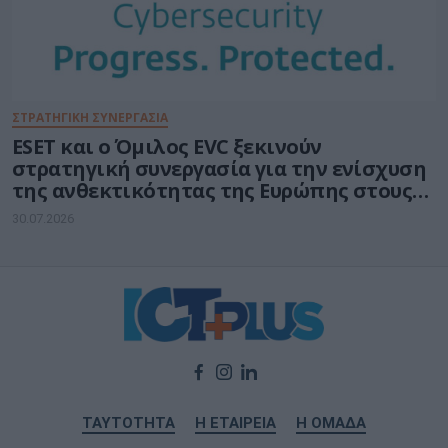
ΣΤΡΑΤΗΓΙΚΗ ΣΥΝΕΡΓΑΣΙΑ
ESET και ο Όμιλος EVC ξεκινούν
στρατηγική συνεργασία για την ενίσχυση
της ανθεκτικότητας της Ευρώπης στους
τομείς κυβερνοασφάλειας και ενέργειας
30.07.2026
ΤΑΥΤΟΤΗΤΑ
Η ΕΤΑΙΡΕΙΑ
Η ΟΜΑΔΑ