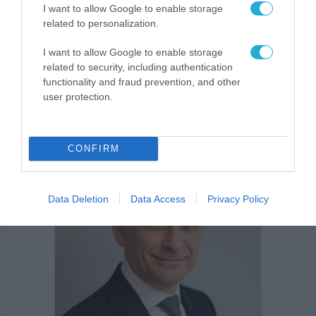
I want to allow Google to enable storage
related to personalization.
I want to allow Google to enable storage
ΤΗΛΕΠΙΚΟΙΝΩΝΙΕΣ
related to security, including authentication
Η COSMOTE TELEKOM στους “Europe’s
functionality and fraud prevention, and other
Climate Leaders” των Financial Times για
user protection.
4η συνεχόμενη χρονιά
31.07.2026
CONFIRM
Data Deletion
Data Access
Privacy Policy