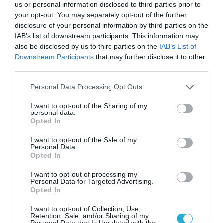
us or personal information disclosed to third parties prior to
Τεχνητή Νοημοσύνη
δεν είναι απλώς μια
your opt-out. You may separately opt-out of the further
νέα τεχνολογία, είναι
disclosure of your personal information by third parties on the
31.07.2026
μια νέα βιομηχανική
IAB’s list of downstream participants. This information may
επανάσταση»
also be disclosed by us to third parties on the
IAB’s List of
Νέος οδηγός του ΕΚΤ
Downstream Participants
that may further disclose it to other
για τη χρηματοδότηση
third parties.
των ελληνικών
επιχειρήσεων στον
Please note that this website/app uses one or more Google
Personal Data Processing Opt Outs
31.07.2026
χώρο της άμυνας
services and may gather and store information including but
not limited to your visit or usage behaviour. You may click to
I want to opt-out of the Sharing of my
Η πιο ταξιδιάρικη
personal data.
grant or deny consent to Google and its third-party tags to
βαλίτσα του φετινού
Opted In
use your data for below specified purposes in below Google
καλοκαιριού έχει την
consent section.
υπογραφή της Xiaomi
I want to opt-out of the Sale of my
31.07.2026
Personal Data.
Opted In
ΟΛΗ Η ΡΟΗ ΕΙΔΗΣΕΩΝ
I want to opt-out of processing my
Personal Data for Targeted Advertising.
Opted In
I want to opt-out of Collection, Use,
Retention, Sale, and/or Sharing of my
Personal Data that Is Unrelated with the