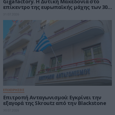
Gigafactory. Η Δυτική Μακεδονία στο
επίκεντρο της ευρωπαϊκής μάχης των 30
δισ. ευρώ για την Τεχνητή Νοημοσύνη
31.07.2026
ΕΠΙΧΕΙΡΗΣΕΙΣ
Επιτροπή Ανταγωνισμού: Εγκρίνει την
εξαγορά της Skroutz από την Blackstone
30.07.2026