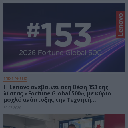
ΕΠΙΧΕΙΡΗΣΕΙΣ
Η Lenovo ανεβαίνει στη θέση 153 της
λίστας «Fortune Global 500», με κύριο
μοχλό ανάπτυξης την Τεχνητή
Νοημοσύνη
30.07.2026