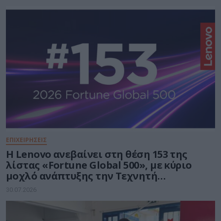
ΕΠΙΧΕΙΡΗΣΕΙΣ
Η Lenovo ανεβαίνει στη θέση 153 της
λίστας «Fortune Global 500», με κύριο
μοχλό ανάπτυξης την Τεχνητή
Νοημοσύνη
30.07.2026