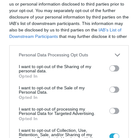
Σ. Καλαφάτης: «Η
us or personal information disclosed to third parties prior to
Τεχνητή Νοημοσύνη
your opt-out. You may separately opt-out of the further
δεν είναι απλώς μια
disclosure of your personal information by third parties on the
νέα τεχνολογία, είναι
31.07.2026
μια νέα βιομηχανική
IAB’s list of downstream participants. This information may
επανάσταση»
also be disclosed by us to third parties on the
IAB’s List of
Νέος οδηγός του ΕΚΤ
Downstream Participants
that may further disclose it to other
για τη χρηματοδότηση
third parties.
των ελληνικών
επιχειρήσεων στον
Please note that this website/app uses one or more Google
Personal Data Processing Opt Outs
31.07.2026
χώρο της άμυνας
services and may gather and store information including but
not limited to your visit or usage behaviour. You may click to
I want to opt-out of the Sharing of my
Η πιο ταξιδιάρικη
personal data.
grant or deny consent to Google and its third-party tags to
βαλίτσα του φετινού
Opted In
use your data for below specified purposes in below Google
καλοκαιριού έχει την
consent section.
υπογραφή της Xiaomi
I want to opt-out of the Sale of my
31.07.2026
Personal Data.
Opted In
ΟΛΗ Η ΡΟΗ ΕΙΔΗΣΕΩΝ
I want to opt-out of processing my
Personal Data for Targeted Advertising.
Opted In
I want to opt-out of Collection, Use,
Retention, Sale, and/or Sharing of my