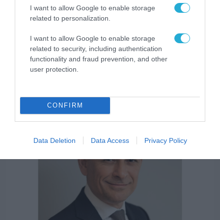
I want to allow Google to enable storage
related to personalization.
I want to allow Google to enable storage
ΤΗΛΕΠΙΚΟΙΝΩΝΙΕΣ
related to security, including authentication
Η COSMOTE TELEKOM στους “Europe’s
functionality and fraud prevention, and other
Climate Leaders” των Financial Times για
user protection.
4η συνεχόμενη χρονιά
31.07.2026
CONFIRM
Data Deletion
Data Access
Privacy Policy