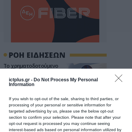
ΡΟΗ ΕΙΔΗΣΕΩΝ
Το χρηματοδοτούμενο
από την ΕΕ έργο “The
Gaming Police”
ictplus.gr -
Do Not Process My Personal
ενισχύει την ασφάλεια
Information
31.07.2026
των παιδιών στο
διαδίκτυο
ΑΑΔΕ: Διευκρινίσεις
If you wish to opt-out of the sale, sharing to third parties, or
για τα πρόστιμα σε
processing of your personal or sensitive information for
παραβάσεις που
targeted advertising by us, please use the below opt-out
αφορούν τους ΦΗΜ
section to confirm your selection. Please note that after your
31.07.2026
opt-out request is processed you may continue seeing
interest-based ads based on personal information utilized by