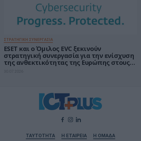
ΣΤΡΑΤΗΓΙΚΗ ΣΥΝΕΡΓΑΣΙΑ
ESET και ο Όμιλος EVC ξεκινούν
στρατηγική συνεργασία για την ενίσχυση
της ανθεκτικότητας της Ευρώπης στους
τομείς κυβερνοασφάλειας και ενέργειας
30.07.2026
ΤΑΥΤΟΤΗΤΑ
Η ΕΤΑΙΡΕΙΑ
Η ΟΜΑΔΑ