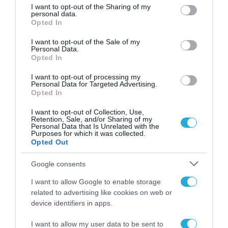
20.07.2026
not limited to your visit or usage behaviour. You may click to
I want to opt-out of the Sharing of my
personal data.
grant or deny consent to Google and its third-party tags to
Opted In
use your data for below specified purposes in below Google
consent section.
I want to opt-out of the Sale of my
Personal Data.
Opted In
I want to opt-out of processing my
Personal Data for Targeted Advertising.
Opted In
I want to opt-out of Collection, Use,
Retention, Sale, and/or Sharing of my
Personal Data that Is Unrelated with the
Purposes for which it was collected.
Opted Out
ΕΡΓΑ - ΔΙΑΓΩΝΙΣΜΟΙ
Google consents
Χ. Δήμας: Η υπογραφή της σύμβασης PBN
είναι καθοριστικό βήμα για τον
I want to allow Google to enable storage
εκσυγχρονισμό της αεροναυτιλίας
related to advertising like cookies on web or
device identifiers in apps.
20.07.2026
I want to allow my user data to be sent to