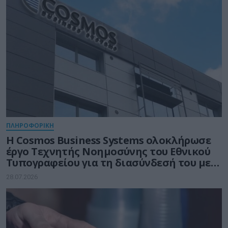
ΠΛΗΡΟΦΟΡΙΚΗ
Η Cosmos Business Systems ολοκλήρωσε
έργο Τεχνητής Νοημοσύνης του Εθνικού
Τυπογραφείου για τη διασύνδεσή του με
δημόσιους φορείς
28.07.2026