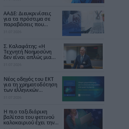
των παιδιών στο
διαδίκτυο
ΑΑΔΕ: Διευκρινίσεις
για τα πρόστιμα σε
παραβάσεις που
αφορούν τους ΦΗΜ
31.07.2026
Σ. Καλαφάτης: «Η
Τεχνητή Νοημοσύνη
δεν είναι απλώς μια
νέα τεχνολογία, είναι
31.07.2026
μια νέα βιομηχανική
επανάσταση»
Νέος οδηγός του ΕΚΤ
για τη χρηματοδότηση
των ελληνικών
επιχειρήσεων στον
31.07.2026
χώρο της άμυνας
Η πιο ταξιδιάρικη
βαλίτσα του φετινού
καλοκαιριού έχει την
υπογραφή της Xiaomi