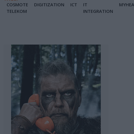
COSMOTE
DIGITIZATION
ICT
IT
MYHE
TELEKOM
INTEGRATION