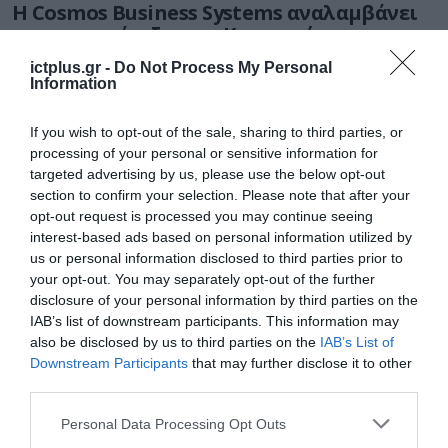
Η Cosmos Business Systems αναλαμβάνει
την υποστήριξη των Κεντρικών
Υποδομών Πληροφορικής του Δήμου
ictplus.gr -
Do Not Process My Personal
Θεσσαλονίκης
Information
20.07.2026
If you wish to opt-out of the sale, sharing to third parties, or
processing of your personal or sensitive information for
targeted advertising by us, please use the below opt-out
section to confirm your selection. Please note that after your
opt-out request is processed you may continue seeing
interest-based ads based on personal information utilized by
us or personal information disclosed to third parties prior to
your opt-out. You may separately opt-out of the further
disclosure of your personal information by third parties on the
IAB’s list of downstream participants. This information may
also be disclosed by us to third parties on the
IAB’s List of
Downstream Participants
that may further disclose it to other
ΕΡΓΑ - ΔΙΑΓΩΝΙΣΜΟΙ
third parties.
ΥΠΕΝ: Νέα πρόσκληση για έργα ύδρευσης
Please note that this website/app uses one or more Google
Personal Data Processing Opt Outs
65 εκατ. ευρώ
services and may gather and store information including but