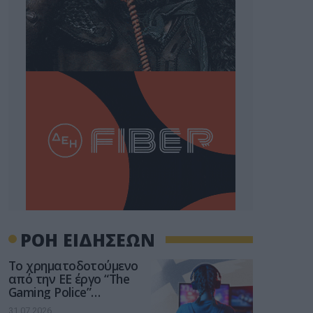
ΡΟΗ ΕΙΔΗΣΕΩΝ
Το χρηματοδοτούμενο
από την ΕΕ έργο “The
Gaming Police”
ενισχύει την ασφάλεια
31.07.2026