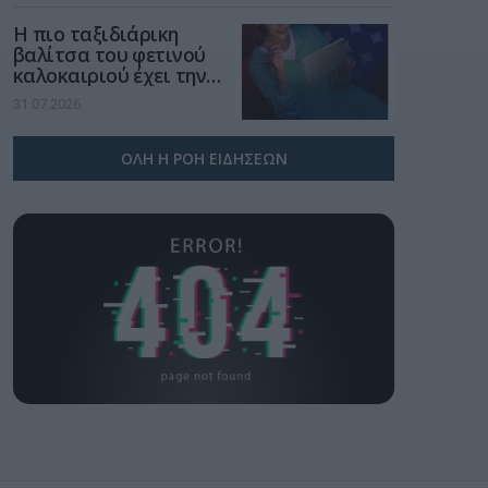
Η πιο ταξιδιάρικη
βαλίτσα του φετινού
καλοκαιριού έχει την
υπογραφή της Xiaomi
31.07.2026
ΟΛΗ Η ΡΟΗ ΕΙΔΗΣΕΩΝ