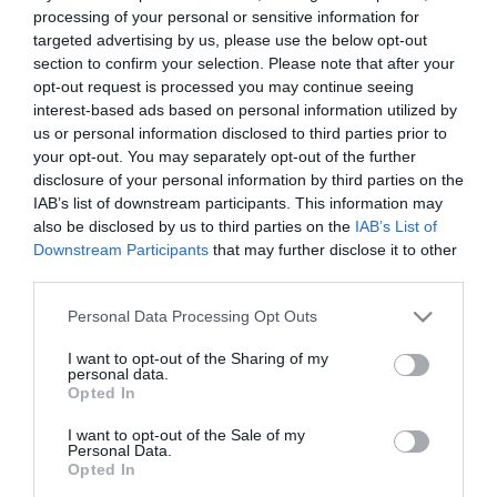
processing of your personal or sensitive information for
targeted advertising by us, please use the below opt-out
section to confirm your selection. Please note that after your
opt-out request is processed you may continue seeing
ΥΓΕΙΑ
interest-based ads based on personal information utilized by
Εθνικός Ηλεκτρονικός Φάκελος
us or personal information disclosed to third parties prior to
Υγείας: ένα έργο
your opt-out. You may separately opt-out of the further
ψηφιακοποίησης της φροντίδας
disclosure of your personal information by third parties on the
IAB’s list of downstream participants. This information may
υγείας στην Ελλάδα από την
13.06.2025
also be disclosed by us to third parties on the
IAB’s List of
COSMOTE TELEKOM για την
Downstream Participants
that may further disclose it to other
Η.ΔΙ.ΚΑ
third parties.
Please note that this website/app uses one or more Google
Personal Data Processing Opt Outs
services and may gather and store information including but
not limited to your visit or usage behaviour. You may click to
I want to opt-out of the Sharing of my
personal data.
grant or deny consent to Google and its third-party tags to
Opted In
use your data for below specified purposes in below Google
consent section.
I want to opt-out of the Sale of my
Personal Data.
Opted In