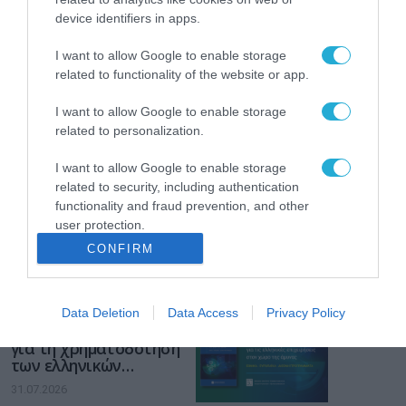
device identifiers in apps.
Το χρηματοδοτούμενο
από την ΕΕ έργο “The
Gaming Police”
I want to allow Google to enable storage
ενισχύει την ασφάλεια
related to functionality of the website or app.
31.07.2026
των παιδιών στο
διαδίκτυο
I want to allow Google to enable storage
ΑΑΔΕ: Διευκρινίσεις
related to personalization.
για τα πρόστιμα σε
παραβάσεις που
I want to allow Google to enable storage
αφορούν τους ΦΗΜ
31.07.2026
related to security, including authentication
functionality and fraud prevention, and other
user protection.
Σ. Καλαφάτης: «Η
Τεχνητή Νοημοσύνη
CONFIRM
δεν είναι απλώς μια
νέα τεχνολογία, είναι
31.07.2026
μια νέα βιομηχανική
επανάσταση»
Data Deletion
Data Access
Privacy Policy
Νέος οδηγός του ΕΚΤ
για τη χρηματοδότηση
των ελληνικών
επιχειρήσεων στον
31.07.2026
χώρο της άμυνας