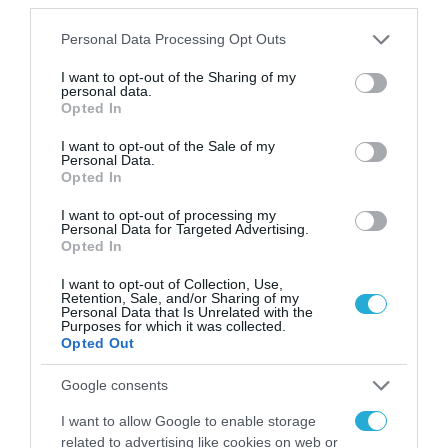
Please note that this website/app uses one or more Google
Personal Data Processing Opt Outs
services and may gather and store information including but
not limited to your visit or usage behaviour. You may click to
I want to opt-out of the Sharing of my
personal data.
grant or deny consent to Google and its third-party tags to
Opted In
use your data for below specified purposes in below Google
consent section.
I want to opt-out of the Sale of my
Personal Data.
Opted In
I want to opt-out of processing my
Personal Data for Targeted Advertising.
Opted In
I want to opt-out of Collection, Use,
Retention, Sale, and/or Sharing of my
Personal Data that Is Unrelated with the
Purposes for which it was collected.
Opted Out
Google consents
I want to allow Google to enable storage
ΡΟΗ ΕΙΔΗΣΕΩΝ
related to advertising like cookies on web or