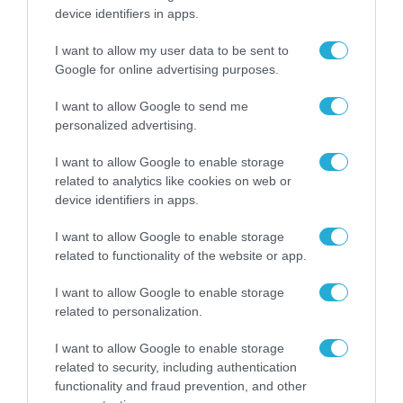
device identifiers in apps.
Το χρηματοδοτούμενο
από την ΕΕ έργο “The
I want to allow my user data to be sent to
Gaming Police”
Google for online advertising purposes.
ενισχύει την ασφάλεια
31.07.2026
των παιδιών στο
I want to allow Google to send me
διαδίκτυο
personalized advertising.
ΑΑΔΕ: Διευκρινίσεις
για τα πρόστιμα σε
I want to allow Google to enable storage
παραβάσεις που
αφορούν τους ΦΗΜ
related to analytics like cookies on web or
31.07.2026
device identifiers in apps.
Σ. Καλαφάτης: «Η
I want to allow Google to enable storage
Τεχνητή Νοημοσύνη
related to functionality of the website or app.
δεν είναι απλώς μια
νέα τεχνολογία, είναι
I want to allow Google to enable storage
31.07.2026
μια νέα βιομηχανική
related to personalization.
επανάσταση»
Νέος οδηγός του ΕΚΤ
I want to allow Google to enable storage
για τη χρηματοδότηση
related to security, including authentication
των ελληνικών
επιχειρήσεων στον
functionality and fraud prevention, and other
31.07.2026