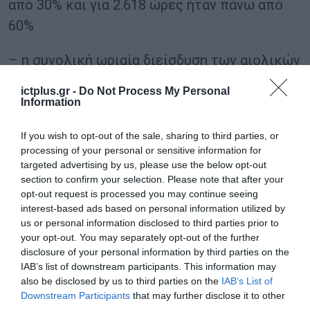
από 30% και για 2.618 ώρες ήταν πάνω από
60%
– η συνολική ωριαία διείσδυση των αιολικών
και φωτοβολταϊκών ξεπέρασε το 100% της
ictplus.gr -
Do Not Process My Personal
ζήτησης για 306 ώρες κατά το 2024.
Information
If you wish to opt-out of the sale, sharing to third parties, or
TAGS:
ΕΛΕΤΑΕΝ
processing of your personal or sensitive information for
targeted advertising by us, please use the below opt-out
section to confirm your selection. Please note that after your
opt-out request is processed you may continue seeing
interest-based ads based on personal information utilized by
us or personal information disclosed to third parties prior to
your opt-out. You may separately opt-out of the further
disclosure of your personal information by third parties on the
IAB’s list of downstream participants. This information may
also be disclosed by us to third parties on the
IAB’s List of
Downstream Participants
that may further disclose it to other
third parties.