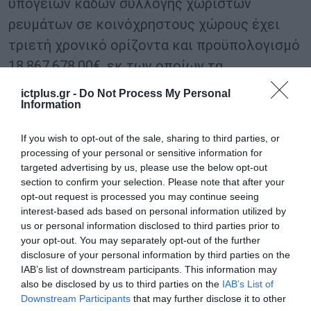
υπόγειων κάδων συλλογής χωριστών
ρευμάτων σε κοινόχρηστους χώρους έχει
τριετή χρονικό ορίζοντα και προϋπολογισμό
18.867.678,00€, εκ των οποίων τα
3.698.987,71€ αποτελούν χρηματοδότηση από
ictplus.gr -
Do Not Process My Personal
Information
το πρόγραμμα “Α. ΤΡΙΤΣΗΣ”.
If you wish to opt-out of the sale, sharing to third parties, or
TAGS:
processing of your personal or sensitive information for
ΑΠΟΒΛΗΤΑ
ΒΙΟΑΠΟΒΛΗΤΑ
ΔΗΜΟΣ
ΚΩΣΤΑΣ
targeted advertising by us, please use the below opt-out
ΑΘΗΝΑΙΩΝ
ΜΠΑΚΟΓΙΑΝ
section to confirm your selection. Please note that after your
opt-out request is processed you may continue seeing
interest-based ads based on personal information utilized by
us or personal information disclosed to third parties prior to
your opt-out. You may separately opt-out of the further
disclosure of your personal information by third parties on the
IAB’s list of downstream participants. This information may
also be disclosed by us to third parties on the
IAB’s List of
Downstream Participants
that may further disclose it to other