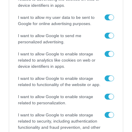
device identifiers in apps.
ΡΟΗ ΕΙΔΗΣΕΩΝ
I want to allow my user data to be sent to
Το χρηματοδοτούμενο
Google for online advertising purposes.
από την ΕΕ έργο “The
Gaming Police”
I want to allow Google to send me
ενισχύει την ασφάλεια
personalized advertising.
31.07.2026
των παιδιών στο
διαδίκτυο
I want to allow Google to enable storage
ΑΑΔΕ: Διευκρινίσεις
related to analytics like cookies on web or
για τα πρόστιμα σε
device identifiers in apps.
παραβάσεις που
αφορούν τους ΦΗΜ
31.07.2026
I want to allow Google to enable storage
related to functionality of the website or app.
Σ. Καλαφάτης: «Η
Τεχνητή Νοημοσύνη
I want to allow Google to enable storage
δεν είναι απλώς μια
related to personalization.
νέα τεχνολογία, είναι
31.07.2026
μια νέα βιομηχανική
I want to allow Google to enable storage
επανάσταση»
related to security, including authentication
Νέος οδηγός του ΕΚΤ
functionality and fraud prevention, and other
για τη χρηματοδότηση