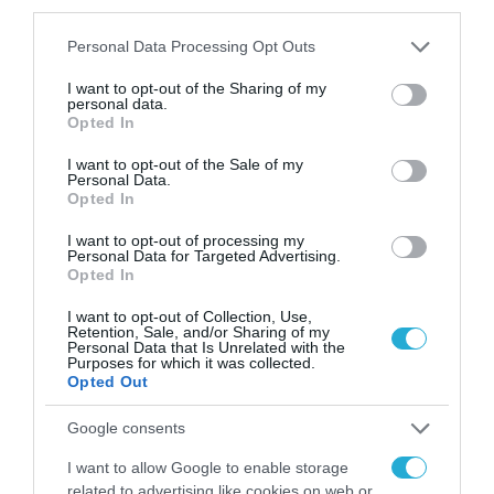
third parties.
Please note that this website/app uses one or more Google
Personal Data Processing Opt Outs
services and may gather and store information including but
not limited to your visit or usage behaviour. You may click to
I want to opt-out of the Sharing of my
personal data.
grant or deny consent to Google and its third-party tags to
Opted In
use your data for below specified purposes in below Google
consent section.
I want to opt-out of the Sale of my
Personal Data.
Opted In
I want to opt-out of processing my
Personal Data for Targeted Advertising.
Opted In
I want to opt-out of Collection, Use,
Retention, Sale, and/or Sharing of my
Personal Data that Is Unrelated with the
Purposes for which it was collected.
Opted Out
Google consents
I want to allow Google to enable storage
related to advertising like cookies on web or