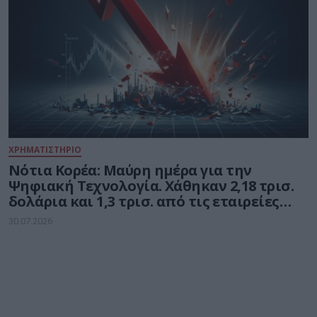
ΧΡΗΜΑΤΙΣΤΗΡΙΟ
Νότια Κορέα: Μαύρη ημέρα για την
Ψηφιακή Τεχνολογία. Χάθηκαν 2,18 τρισ.
δολάρια και 1,3 τρισ. από τις εταιρείες
ημιαγωγών
30.07.2026