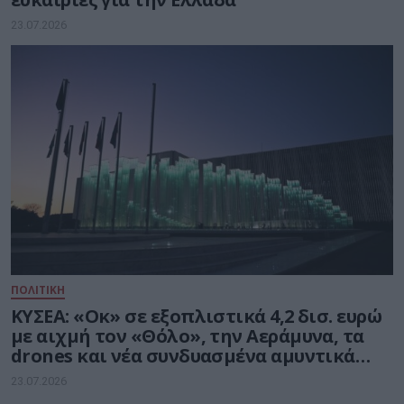
23.07.2026
ΠΟΛΙΤΙΚΗ
ΚΥΣΕΑ: «Οκ» σε εξοπλιστικά 4,2 δισ. ευρώ
με αιχμή τον «Θόλο», την Αεράμυνα, τα
drones και νέα συνδυασμένα αμυντικά
συστήματα
23.07.2026