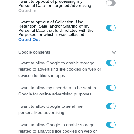
I want to opt-out of processing my
Gaming Police”
Personal Data for Targeted Advertising.
ενισχύει την ασφάλεια
Opted In
31.07.2026
των παιδιών στο
διαδίκτυο
I want to opt-out of Collection, Use,
ΑΑΔΕ: Διευκρινίσεις
Retention, Sale, and/or Sharing of my
για τα πρόστιμα σε
Personal Data that Is Unrelated with the
Purposes for which it was collected.
παραβάσεις που
Opted Out
αφορούν τους ΦΗΜ
31.07.2026
Google consents
Σ. Καλαφάτης: «Η
I want to allow Google to enable storage
Τεχνητή Νοημοσύνη
related to advertising like cookies on web or
δεν είναι απλώς μια
device identifiers in apps.
νέα τεχνολογία, είναι
31.07.2026
μια νέα βιομηχανική
επανάσταση»
I want to allow my user data to be sent to
Νέος οδηγός του ΕΚΤ
Google for online advertising purposes.
για τη χρηματοδότηση
των ελληνικών
I want to allow Google to send me
επιχειρήσεων στον
personalized advertising.
31.07.2026
χώρο της άμυνας
I want to allow Google to enable storage
Η πιο ταξιδιάρικη
related to analytics like cookies on web or
βαλίτσα του φετινού