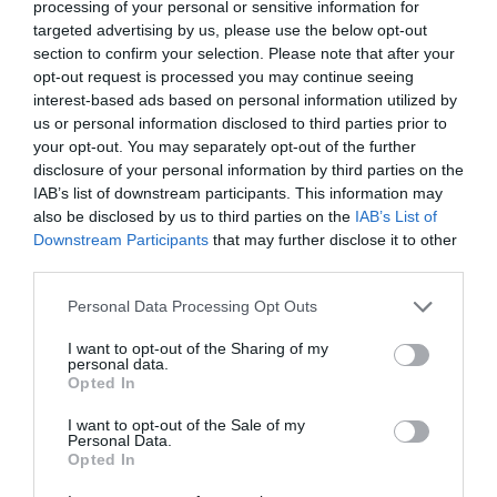
processing of your personal or sensitive information for
targeted advertising by us, please use the below opt-out
section to confirm your selection. Please note that after your
opt-out request is processed you may continue seeing
interest-based ads based on personal information utilized by
us or personal information disclosed to third parties prior to
your opt-out. You may separately opt-out of the further
disclosure of your personal information by third parties on the
IAB’s list of downstream participants. This information may
also be disclosed by us to third parties on the
IAB’s List of
Downstream Participants
that may further disclose it to other
third parties.
Please note that this website/app uses one or more Google
Personal Data Processing Opt Outs
services and may gather and store information including but
not limited to your visit or usage behaviour. You may click to
I want to opt-out of the Sharing of my
personal data.
grant or deny consent to Google and its third-party tags to
Opted In
use your data for below specified purposes in below Google
ΡΟΗ ΕΙΔΗΣΕΩΝ
consent section.
I want to opt-out of the Sale of my
Personal Data.
Opted In
Το χρηματοδοτούμενο
από την ΕΕ έργο “The