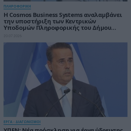
ΠΛΗΡΟΦΟΡΙΚΗ
Η Cosmos Business Systems αναλαμβάνει
την υποστήριξη των Κεντρικών
Υποδομών Πληροφορικής του Δήμου
Θεσσαλονίκης
20.07.2026
ΕΡΓΑ - ΔΙΑΓΩΝΙΣΜΟΙ
ΥΠΕΝ: Νέα πρόσκληση για έργα ύδρευσης