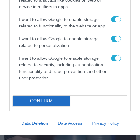
device identifiers in apps.
I want to allow Google to enable storage
related to functionality of the website or app.
I want to allow Google to enable storage
related to personalization.
I want to allow Google to enable storage
related to security, including authentication
functionality and fraud prevention, and other
user protection.
ΠΛΗΡΟΦΟΡΙΚΗ
Η Cosmos Business Systems ολοκλήρωσε
CONFIRM
έργο Τεχνητής Νοημοσύνης του Εθνικού
Τυπογραφείου για τη διασύνδεσή του με
δημόσιους φορείς
28.07.2026
Data Deletion
Data Access
Privacy Policy