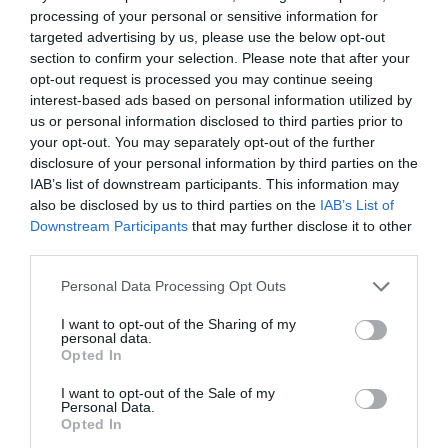
Gaming Police”
processing of your personal or sensitive information for
ενισχύει την ασφάλεια
31.07.2026
targeted advertising by us, please use the below opt-out
των παιδιών στο
section to confirm your selection. Please note that after your
διαδίκτυο
opt-out request is processed you may continue seeing
ΑΑΔΕ: Διευκρινίσεις
για τα πρόστιμα σε
interest-based ads based on personal information utilized by
παραβάσεις που
us or personal information disclosed to third parties prior to
αφορούν τους ΦΗΜ
your opt-out. You may separately opt-out of the further
31.07.2026
disclosure of your personal information by third parties on the
IAB’s list of downstream participants. This information may
Σ. Καλαφάτης: «Η
also be disclosed by us to third parties on the
IAB’s List of
Τεχνητή Νοημοσύνη
Downstream Participants
that may further disclose it to other
δεν είναι απλώς μια
third parties.
νέα τεχνολογία, είναι
31.07.2026
μια νέα βιομηχανική
Please note that this website/app uses one or more Google
Personal Data Processing Opt Outs
επανάσταση»
services and may gather and store information including but
Νέος οδηγός του ΕΚΤ
not limited to your visit or usage behaviour. You may click to
I want to opt-out of the Sharing of my
για τη χρηματοδότηση
personal data.
grant or deny consent to Google and its third-party tags to
των ελληνικών
Opted In
επιχειρήσεων στον
use your data for below specified purposes in below Google
31.07.2026
χώρο της άμυνας
consent section.
I want to opt-out of the Sale of my
Personal Data.
Η πιο ταξιδιάρικη
Opted In
βαλίτσα του φετινού