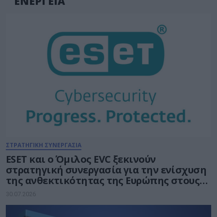
ΕΝΕΡΓΕΙΑ
ΣΤΡΑΤΗΓΙΚΗ ΣΥΝΕΡΓΑΣΙΑ
ESET και ο Όμιλος EVC ξεκινούν
στρατηγική συνεργασία για την ενίσχυση
της ανθεκτικότητας της Ευρώπης στους
τομείς κυβερνοασφάλειας και ενέργειας
30.07.2026