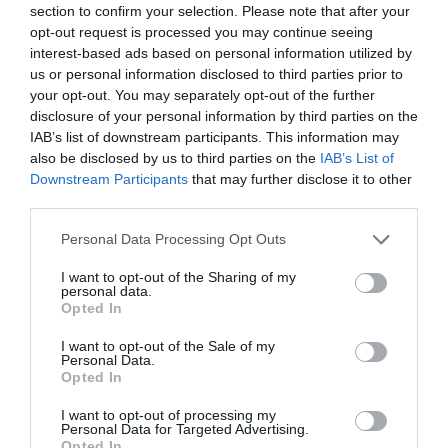
πρόσκληση του 2023. Σημειώνεται ότι ο
section to confirm your selection. Please note that after your
opt-out request is processed you may continue seeing
προϋπολογισμός της ελληνικής συμμετοχής
interest-based ads based on personal information utilized by
για το Joint Call 2026 δεν έχει ακόμη
us or personal information disclosed to third parties prior to
your opt-out. You may separately opt-out of the further
ανακοινωθεί επισήμως.
disclosure of your personal information by third parties on the
IAB’s list of downstream participants. This information may
TAGS:
ΓΓΕΚ
ΕΥΡΩΠΑΪΚΗ ΕΝΩΣΗ
also be disclosed by us to third parties on the
IAB’s List of
Downstream Participants
that may further disclose it to other
third parties.
Please note that this website/app uses one or more Google
Personal Data Processing Opt Outs
services and may gather and store information including but
not limited to your visit or usage behaviour. You may click to
I want to opt-out of the Sharing of my
personal data.
grant or deny consent to Google and its third-party tags to
Opted In
use your data for below specified purposes in below Google
consent section.
I want to opt-out of the Sale of my
Personal Data.
Opted In
I want to opt-out of processing my
Personal Data for Targeted Advertising.
Opted In