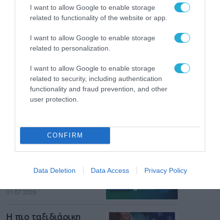
από την ΕΕ έργο “The
I want to allow Google to enable storage
Gaming Police”
related to functionality of the website or app.
ενισχύει την ασφάλεια
31.07.2026
των παιδιών στο
διαδίκτυο
I want to allow Google to enable storage
ΑΑΔΕ: Διευκρινίσεις
related to personalization.
για τα πρόστιμα σε
παραβάσεις που
I want to allow Google to enable storage
αφορούν τους ΦΗΜ
related to security, including authentication
31.07.2026
functionality and fraud prevention, and other
user protection.
Σ. Καλαφάτης: «Η
Τεχνητή Νοημοσύνη
δεν είναι απλώς μια
νέα τεχνολογία, είναι
CONFIRM
31.07.2026
μια νέα βιομηχανική
επανάσταση»
Νέος οδηγός του ΕΚΤ
για τη χρηματοδότηση
Data Deletion
Data Access
Privacy Policy
των ελληνικών
επιχειρήσεων στον
31.07.2026
χώρο της άμυνας
Η πιο ταξιδιάρικη