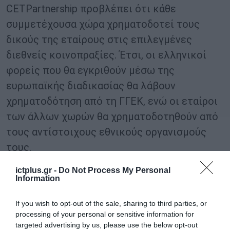
CETPartnership προβλέπει ότι κάθε
συμμετέχουσα χώρα χρηματοδοτεί τους
δικούς της εταίρους στις επιλεγμένες
διεθνείς κοινοπραξίες. Έτσι, οι ελληνικοί
φορείς που θα εγκριθούν μέσω της
ευρωπαϊκής διαδικασίας θα λάβουν
χρηματοδότηση από τη ΓΓΕΚ, ενώ οι εταίροι
των άλλων χωρών θα χρηματοδοτηθούν από
τους αντίστοιχους εθνικούς οργανισμούς
τους.
ictplus.gr -
Do Not Process My Personal
Σε προηγούμενες προσκλήσεις της
Information
Σύμπραξης η Ελλάδα συμμετείχε επίσης με
εθνικούς πόρους, με τη ΓΓΕΚ να έχει
If you wish to opt-out of the sale, sharing to third parties, or
processing of your personal or sensitive information for
διαθέσει ενδεικτικά 500.000 ευρώ για την
targeted advertising by us, please use the below opt-out