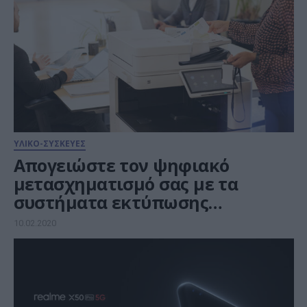
ΥΛΙΚΟ-ΣΥΣΚΕΥΕΣ
Απογειώστε τον ψηφιακό
μετασχηματισμό σας με τα
συστήματα εκτύπωσης
imageRUNNER ADVANCE DX
10.02.2020