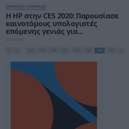
ΠΡΟΪΟΝΤΑ-ΥΠΗΡΕΣΙΕΣ
H HP στην CES 2020: Παρουσίασε
καινοτόμους υπολογιστές
επόμενης γενιάς για
περισσότερη ελευθερία στην
30.01.2020
εργασία, την καθημερινότητα
«
1
...
140
141
142
143
144
145
146
147
»
και το παιχνίδι