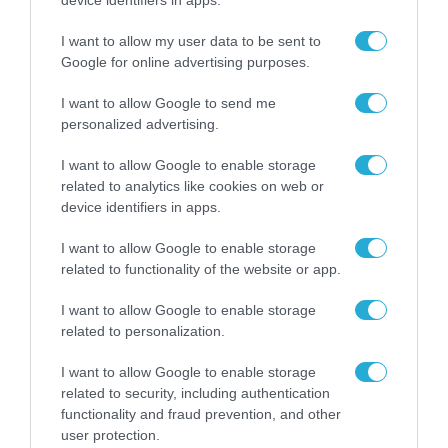
δημοφιλές φεστιβάλ Burning
Man προς πώληση για μερικές
I want to allow my user data to be sent to
εκατοντάδες δολάρια
Google for online advertising purposes.
21.02.2020
I want to allow Google to send me
personalized advertising.
I want to allow Google to enable storage
related to analytics like cookies on web or
device identifiers in apps.
I want to allow Google to enable storage
related to functionality of the website or app.
I want to allow Google to enable storage
related to personalization.
ΤΕΧΝΟΛΟΓΙΕΣ
Το καταστροφικό ransomware
I want to allow Google to enable storage
related to security, including authentication
Sodinokibi επιτίθεται στο κανάλι
functionality and fraud prevention, and other
των MSP και σε Μικρομεσαίες
user protection.