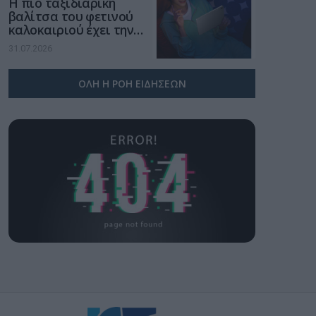
Η πιο ταξιδιάρικη
βαλίτσα του φετινού
καλοκαιριού έχει την
υπογραφή της Xiaomi
31.07.2026
ΟΛΗ Η ΡΟΗ ΕΙΔΗΣΕΩΝ