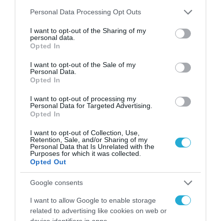
Τα νέα MateBook της Huawei
Please note that this website/app uses one or more Google
Personal Data Processing Opt Outs
services and may gather and store information including but
κατέφθασαν! ΔΩΡΟ με κάθε
not limited to your visit or usage behaviour. You may click to
I want to opt-out of the Sharing of my
προπαραγγελία το smartphone
personal data.
grant or deny consent to Google and its third-party tags to
Opted In
Nova 5T
use your data for below specified purposes in below Google
24.02.2020
consent section.
I want to opt-out of the Sale of my
Personal Data.
Opted In
I want to opt-out of processing my
Personal Data for Targeted Advertising.
Opted In
I want to opt-out of Collection, Use,
Retention, Sale, and/or Sharing of my
Personal Data that Is Unrelated with the
Purposes for which it was collected.
Opted Out
Google consents
ΤΕΧΝΟΛΟΓΙΕΣ
I want to allow Google to enable storage
Ψεύτικα εισιτήρια για το
related to advertising like cookies on web or
device identifiers in apps.