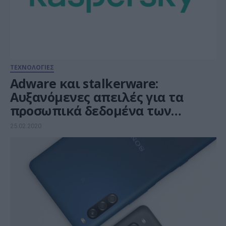
ΤΕΧΝΟΛΟΓΙΕΣ
Adware και stalkerware:
Αυξανόμενες απειλές για τα
προσωπικά δεδομένα των
χρηστών smartphone
25.02.2020