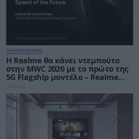
ΤΗΛΕΠΙΚΟΙΝΩΝΙΕΣ
Η Realme θα κάνει ντεμπούτο
στην MWC 2020 με το πρώτο της
5G Flagship μοντέλο – Realme
X50 Pro 5G
10.02.2020