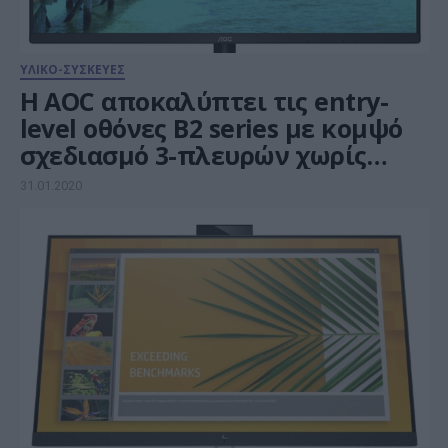
ΥΛΙΚΟ-ΣΥΣΚΕΥΕΣ
Η AOC αποκαλύπτει τις entry-
level οθόνες B2 series με κομψό
σχεδιασμό 3-πλευρών χωρίς
πλαίσιο
31.01.2020