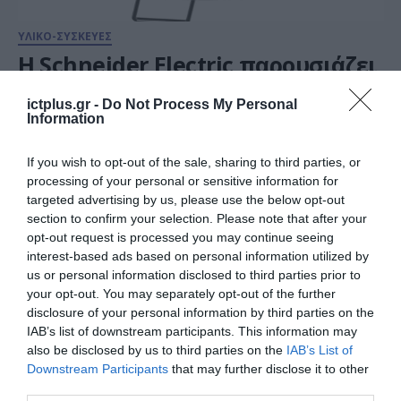
ΥΛΙΚΟ-ΣΥΣΚΕΥΕΣ
Η Schneider Electric παρουσιάζει
τα αυτόνομα φωτιστικά
ictplus.gr -
Do Not Process My Personal
ασφαλείας Exiway SmartBeam
Information
για κτίρια
24.02.2020
If you wish to opt-out of the sale, sharing to third parties, or
processing of your personal or sensitive information for
targeted advertising by us, please use the below opt-out
section to confirm your selection. Please note that after your
opt-out request is processed you may continue seeing
interest-based ads based on personal information utilized by
us or personal information disclosed to third parties prior to
your opt-out. You may separately opt-out of the further
disclosure of your personal information by third parties on the
IAB’s list of downstream participants. This information may
also be disclosed by us to third parties on the
IAB’s List of
Downstream Participants
that may further disclose it to other
third parties.
ΥΛΙΚΟ-ΣΥΣΚΕΥΕΣ