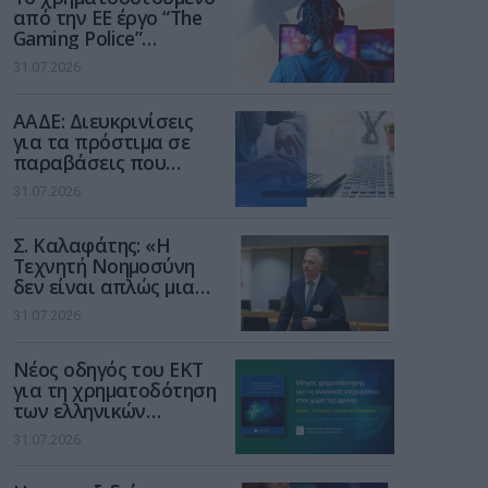
από την ΕΕ έργο “The
Gaming Police”
ενισχύει την ασφάλεια
31.07.2026
των παιδιών στο
διαδίκτυο
ΑΑΔΕ: Διευκρινίσεις
για τα πρόστιμα σε
παραβάσεις που
αφορούν τους ΦΗΜ
31.07.2026
Σ. Καλαφάτης: «Η
Τεχνητή Νοημοσύνη
δεν είναι απλώς μια
νέα τεχνολογία, είναι
31.07.2026
μια νέα βιομηχανική
επανάσταση»
Νέος οδηγός του ΕΚΤ
για τη χρηματοδότηση
των ελληνικών
επιχειρήσεων στον
31.07.2026
χώρο της άμυνας