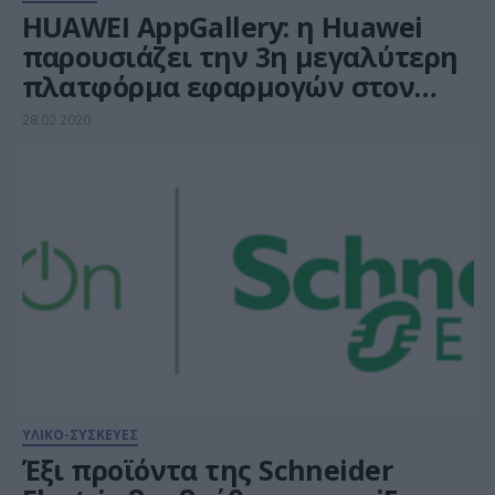
HUAWEI AppGallery: η Huawei
παρουσιάζει την 3η μεγαλύτερη
πλατφόρμα εφαρμογών στον
κόσμο και πρώτη μεγάλη
28.02.2020
εναλλακτική επιλογή για τους
καταναλωτές τα τελευταία δέκα
χρόνια
ΥΛΙΚΟ-ΣΥΣΚΕΥΕΣ
Έξι προϊόντα της Schneider