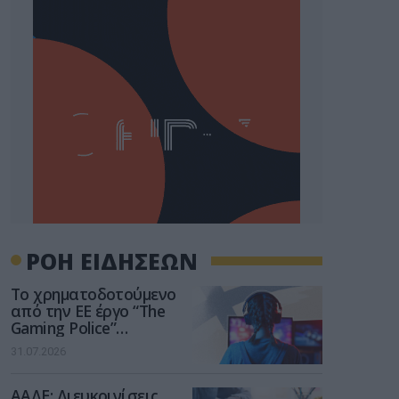
ΡΟΗ ΕΙΔΗΣΕΩΝ
Το χρηματοδοτούμενο
από την ΕΕ έργο “The
Gaming Police”
ενισχύει την ασφάλεια
31.07.2026
των παιδιών στο
διαδίκτυο
ΑΑΔΕ: Διευκρινίσεις