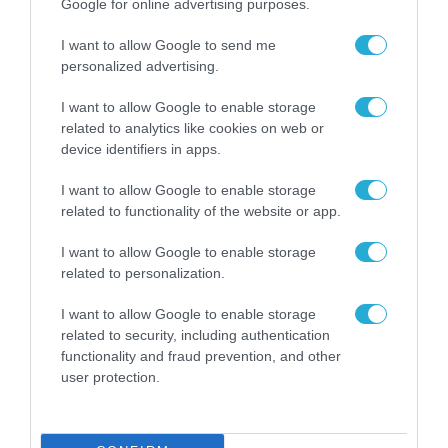
Google for online advertising purposes.
05.03.2026
I want to allow Google to send me
personalized advertising.
I want to allow Google to enable storage
related to analytics like cookies on web or
device identifiers in apps.
I want to allow Google to enable storage
related to functionality of the website or app.
I want to allow Google to enable storage
related to personalization.
I want to allow Google to enable storage
ΣΤΕΛΕΧΗ
related to security, including authentication
Η Bally’s Intralot ανακοινώνει
functionality and fraud prevention, and other
αλλαγές στην Εκτελεστική της
user protection.
ηγεσία
04.03.2026