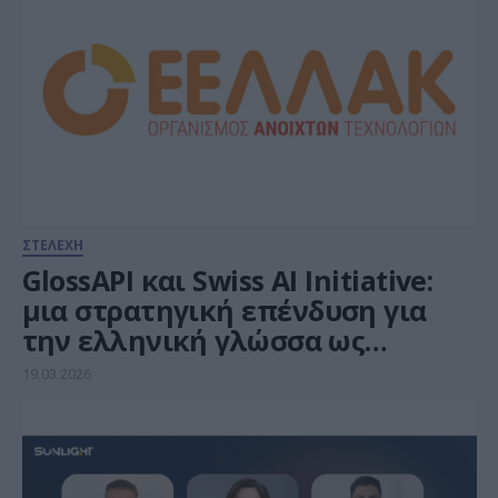
ΣΤΕΛΕΧΗ
GlossAPI και Swiss AI Initiative:
μια στρατηγική επένδυση για
την ελληνική γλώσσα ως
δημόσια ψηφιακή υποδομή
19.03.2026