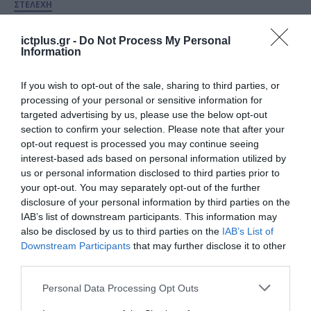
ΣΤΕΛΕΧΗ
Ο Χάρης Τολούμης αναλαμβάνει
2ος Διευθύνων Σύμβουλος στην
ictplus.gr -
Do Not Process My Personal
Information
TÜV NORD Ελλάδας
If you wish to opt-out of the sale, sharing to third parties, or
18.03.2026
processing of your personal or sensitive information for
targeted advertising by us, please use the below opt-out
section to confirm your selection. Please note that after your
opt-out request is processed you may continue seeing
interest-based ads based on personal information utilized by
us or personal information disclosed to third parties prior to
your opt-out. You may separately opt-out of the further
disclosure of your personal information by third parties on the
IAB’s list of downstream participants. This information may
also be disclosed by us to third parties on the
IAB’s List of
Downstream Participants
that may further disclose it to other
third parties.
ΣΤΕΛΕΧΗ
Please note that this website/app uses one or more Google
Personal Data Processing Opt Outs
Hewlett Packard Enterprise (HPE):
services and may gather and store information including but