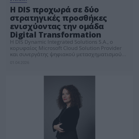
Η DIS προχωρά σε δύο
στρατηγικές προσθήκες
ενισχύοντας την ομάδα
Digital Transformation
Η DIS Dynamic Integrated Solutions S.A., ο
κορυφαίος Microsoft Cloud Solution Provider
και συνεργάτης ψηφιακού μετασχηματισμού
επιχειρήσεων στην Ελλάδα και το εξωτερικό,
01.04.2026
ανακοινώνει την ένταξη των Αντώνη Τσιμπόγου
και Διονύση Σιάρκου στο δυναμικό της,
ενισχύοντας περαιτέρω τις εμπορικές και
τεχνικές της ομάδες στο πλαίσιο της συνεχούς
ανάπτυξής της. Ο Αντώνης Τσιμπόγος
αναλαμβάνει τη θέση του […]