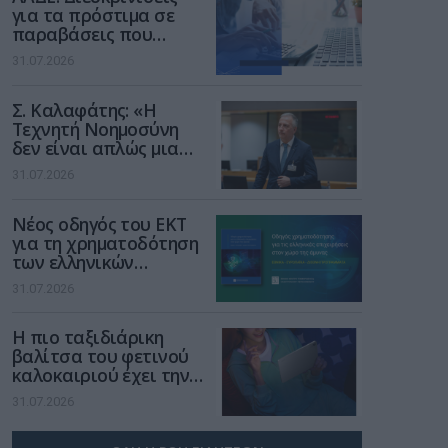
για τα πρόστιμα σε
παραβάσεις που
αφορούν τους ΦΗΜ
31.07.2026
Σ. Καλαφάτης: «Η
Τεχνητή Νοημοσύνη
δεν είναι απλώς μια
νέα τεχνολογία, είναι
31.07.2026
μια νέα βιομηχανική
επανάσταση»
Νέος οδηγός του ΕΚΤ
για τη χρηματοδότηση
των ελληνικών
επιχειρήσεων στον
31.07.2026
χώρο της άμυνας
Η πιο ταξιδιάρικη
βαλίτσα του φετινού
καλοκαιριού έχει την
υπογραφή της Xiaomi
31.07.2026