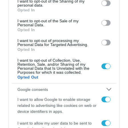
not limited to your visit or usage behaviour. You may click to
I want to opt-out of the Sharing of my
Δύο νέα στελέχη σε στρατηγικές
personal data.
grant or deny consent to Google and its third-party tags to
Opted In
θέσεις
use your data for below specified purposes in below Google
consent section.
I want to opt-out of the Sale of my
18.03.2026
Personal Data.
Opted In
I want to opt-out of processing my
Personal Data for Targeted Advertising.
Opted In
I want to opt-out of Collection, Use,
Retention, Sale, and/or Sharing of my
Personal Data that Is Unrelated with the
Purposes for which it was collected.
Opted Out
Google consents
I want to allow Google to enable storage
ΣΤΕΛΕΧΗ
related to advertising like cookies on web or
«ΦΑΡΟΣ»: Ο Θάνος
device identifiers in apps.
Παπαδημητρίου της ΜΟVEO.ΑΙ,
I want to allow my user data to be sent to
πρώτος Πρόεδρος