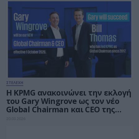
ΣΤΕΛΕΧΗ
H KPMG ανακοινώνει την εκλογή
του Gary Wingrove ως τον νέο
Global Chairman και CEO της
KPMG International από την 1η
20.03.2026
Οκτωβρίου 2026