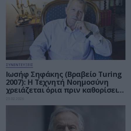
ΣΥΝΕΝΤΕΥΞΕΙΣ
Ιωσήφ Σηφάκης (Βραβείο Turing
2007): Η Τεχνητή Νοημοσύνη
χρειάζεται όρια πριν καθορίσει
τη γνώση και τη ζωή µας
25.02.2026