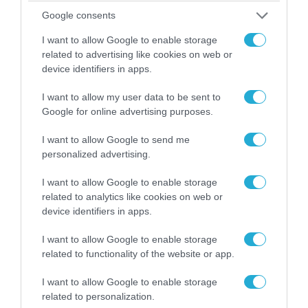
Google consents
I want to allow Google to enable storage
related to advertising like cookies on web or
device identifiers in apps.
I want to allow my user data to be sent to
Google for online advertising purposes.
I want to allow Google to send me
personalized advertising.
Η στρατηγική Hybrid και Multi-Cloud της Red
I want to allow Google to enable storage
Hat προσφέρει στο Ελληνικό Δημόσιο μια
related to analytics like cookies on web or
ενιαία, ασφαλή και ανοικτή πλατφόρμα για τον
device identifiers in apps.
ψηφιακό μετασχηματισμό, επιτρέποντας τη
I want to allow Google to enable storage
λειτουργία εφαρμογών και υπηρεσιών σε
related to functionality of the website or app.
κυβερνητικό νέφος (G-Cloud), ιδιωτικά data
I want to allow Google to enable storage
centers και δημόσια cloud περιβάλλοντα, χωρίς
related to personalization.