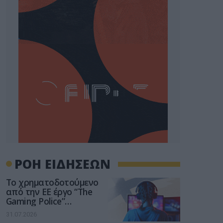
ΡΟΗ ΕΙΔΗΣΕΩΝ
Το χρηματοδοτούμενο
από την ΕΕ έργο “The
Gaming Police”
ενισχύει την ασφάλεια
31.07.2026
των παιδιών στο