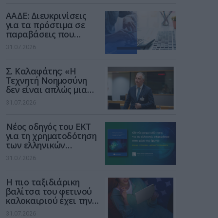
διαδίκτυο
ΑΑΔΕ: Διευκρινίσεις
για τα πρόστιμα σε
παραβάσεις που
αφορούν τους ΦΗΜ
31.07.2026
Σ. Καλαφάτης: «Η
Τεχνητή Νοημοσύνη
δεν είναι απλώς μια
νέα τεχνολογία, είναι
31.07.2026
μια νέα βιομηχανική
επανάσταση»
Νέος οδηγός του ΕΚΤ
για τη χρηματοδότηση
των ελληνικών
επιχειρήσεων στον
31.07.2026
χώρο της άμυνας
Η πιο ταξιδιάρικη
βαλίτσα του φετινού
καλοκαιριού έχει την
υπογραφή της Xiaomi
31.07.2026