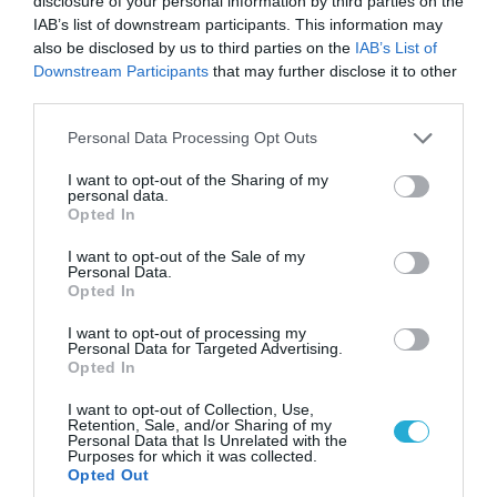
disclosure of your personal information by third parties on the
IAB’s list of downstream participants. This information may
Για το Ελληνικό Δημόσιο, η Red Hat ενισχύει
also be disclosed by us to third parties on the
IAB’s List of
τον ψηφιακό μετασχηματισμό, διασφαλίζει τη
Downstream Participants
that may further disclose it to other
διαφάνεια των τεχνολογιών και υποστηρίζει
third parties.
την ανθεκτικότητα κρίσιμων υποδομών.
Please note that this website/app uses one or more Google
Personal Data Processing Opt Outs
services and may gather and store information including but
Συνολικά, λειτουργεί ως στρατηγικός
not limited to your visit or usage behaviour. You may click to
I want to opt-out of the Sharing of my
συνεργάτης που επιτρέπει ασφαλείς,
personal data.
grant or deny consent to Google and its third-party tags to
Opted In
use your data for below specified purposes in below Google
συμμορφωμένες και σύγχρονες ψηφιακές
consent section.
I want to opt-out of the Sale of my
υπηρεσίες.
Personal Data.
Opted In
– Το Hybrid Cloud και το Multi-Cloud
I want to opt-out of processing my
Personal Data for Targeted Advertising.
αποτελούν πλέον βασικές επιλογές για
Opted In
μεγάλους οργανισμούς διεθνώς. Ποια είναι
I want to opt-out of Collection, Use,
τα οφέλη αυτής της στρατηγικής για το
Retention, Sale, and/or Sharing of my
Personal Data that Is Unrelated with the
Ελληνικό Δημόσιο;
Purposes for which it was collected.
Opted Out