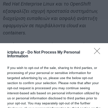
Red Hat Enterprise Linux και το OpenShift
εξασφαλίζει ισχυρή προστασία συστημάτων,
διαχείριση ευπαθειών και ασφαλή ανάπτυξη
εφαρμογών σε περιβάλλοντα cloud και
containers.
Παράλληλα, με εργαλεία αυτοματοποίησης
όπως το Ansible Automation Platform (AAP),
ictplus.gr -
Do Not Process My Personal
Information
διευκολύνει την υιοθέτηση προτύπων και
κανονισμών όπως ο GDPR, η οδηγία NIS2 και το
If you wish to opt-out of the sale, sharing to third parties, or
processing of your personal or sensitive information for
ISO 27001, μειώνοντας το λειτουργικό ρίσκο
targeted advertising by us, please use the below opt-out
και τα ανθρώπινα λάθη. Επιπλέον, βοηθά στον
section to confirm your selection. Please note that after your
αυτοματισμό διαδικασιών και εργασιών, καθώς
opt-out request is processed you may continue seeing
interest-based ads based on personal information utilized by
και στην αποτελεσματική συνεργασία
us or personal information disclosed to third parties prior to
πολλαπλών ομάδων μέσα σε έναν οργανισμό.
your opt-out. You may separately opt-out of the further