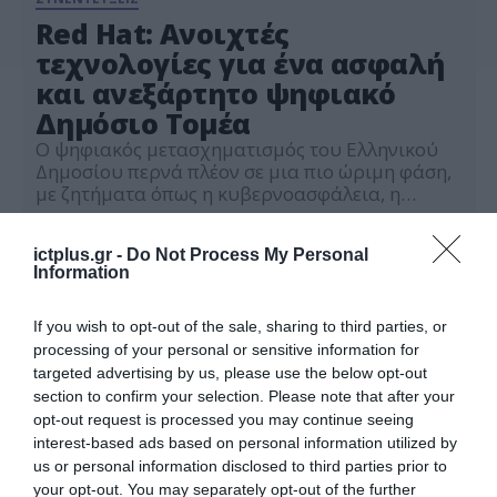
Red Hat: Ανοιχτές
τεχνολογίες για ένα ασφαλή
και ανεξάρτητο ψηφιακό
Δημόσιο Τομέα
Ο ψηφιακός μετασχηματισμός του Ελληνικού
Δημοσίου περνά πλέον σε μια πιο ώριμη φάση,
με ζητήματα όπως η κυβερνοασφάλεια, η
ψηφιακή κυριαρχία, το hybrid cloud και η
30.06.2026
τεχνητή νοημοσύνη να βρίσκονται στο
ictplus.gr -
Do Not Process My Personal
επίκεντρο των σχεδιασμών. Σε αυτό το
Information
περιβάλλον, οι τεχνολογίες ανοιχτού κώδικα
διεκδικούν πρωταγωνιστικό ρόλο,
προσφέροντας ευελιξία, διαλειτουργικότητα
If you wish to opt-out of the sale, sharing to third parties, or
και μεγαλύτερο έλεγχο των υποδομών. Ο
processing of your personal or sensitive information for
Γιώργος […]
targeted advertising by us, please use the below opt-out
section to confirm your selection. Please note that after your
opt-out request is processed you may continue seeing
interest-based ads based on personal information utilized by
us or personal information disclosed to third parties prior to
your opt-out. You may separately opt-out of the further