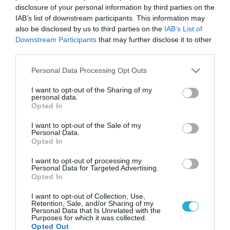
disclosure of your personal information by third parties on the
IAB’s list of downstream participants. This information may
also be disclosed by us to third parties on the
IAB’s List of
Downstream Participants
that may further disclose it to other
third parties.
Please note that this website/app uses one or more Google
Personal Data Processing Opt Outs
services and may gather and store information including but
not limited to your visit or usage behaviour. You may click to
I want to opt-out of the Sharing of my
personal data.
grant or deny consent to Google and its third-party tags to
Opted In
use your data for below specified purposes in below Google
consent section.
I want to opt-out of the Sale of my
Personal Data.
Opted In
I want to opt-out of processing my
Personal Data for Targeted Advertising.
Opted In
I want to opt-out of Collection, Use,
Retention, Sale, and/or Sharing of my
Personal Data that Is Unrelated with the
Purposes for which it was collected.
Opted Out