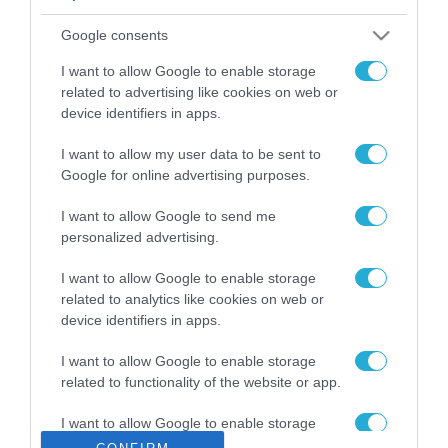
ΡΟΗ ΕΙΔΗΣΕΩΝ
Google consents
Το χρηματοδοτούμενο
από την ΕΕ έργο “The
I want to allow Google to enable storage
Gaming Police”
related to advertising like cookies on web or
ενισχύει την ασφάλεια
device identifiers in apps.
31.07.2026
των παιδιών στο
διαδίκτυο
I want to allow my user data to be sent to
ΑΑΔΕ: Διευκρινίσεις
Google for online advertising purposes.
για τα πρόστιμα σε
παραβάσεις που
I want to allow Google to send me
αφορούν τους ΦΗΜ
31.07.2026
personalized advertising.
Σ. Καλαφάτης: «Η
I want to allow Google to enable storage
Τεχνητή Νοημοσύνη
related to analytics like cookies on web or
δεν είναι απλώς μια
device identifiers in apps.
νέα τεχνολογία, είναι
31.07.2026
μια νέα βιομηχανική
I want to allow Google to enable storage
επανάσταση»
related to functionality of the website or app.
Νέος οδηγός του ΕΚΤ
για τη χρηματοδότηση
I want to allow Google to enable storage
των ελληνικών
related to personalization.