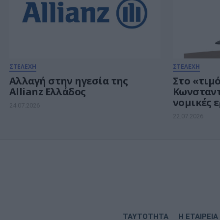
ΣΤΕΛΕΧΗ
ΣΤΕΛΕΧΗ
Αλλαγή στην ηγεσία της
Στο «τιμό
Allianz Ελλάδος
Κωνσταντ
νομικές ε
24.07.2026
καθήκοντ
22.07.2026
ΤΑΥΤΟΤΗΤΑ
Η ΕΤΑΙΡΕΙΑ