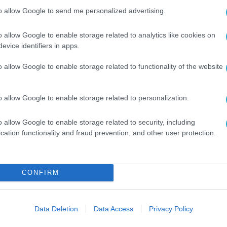
ξα σχέδια ανάπτυξης και ισχυρή προσήλωση στη
to allow Google to send me personalized advertising.
ιχειρήσεις και την κοινωνία. Σε στενή συνεργασία 
o allow Google to enable storage related to analytics like cookies on
acio Otero
στην Ιβηρική, τον
Δημήτρη Ψαρρή
στην
evice identifiers in apps.
atryk Rudnicki
στην Κεντρική και Ανατολική Ευρώ
 είναι να αξιοποιήσουμε το πλήρες φάσμα των
o allow Google to enable storage related to functionality of the website
άτες μας να ενισχύσουν την ανθεκτικότητά τους κ
νου. Παράλληλα, παραμένουμε προσηλωμένοι στην
o allow Google to enable storage related to personalization.
 την επόμενη γενιά ηγετικών στελεχών της εταιρε
o allow Google to enable storage related to security, including
 δυνατότητες, ώστε να προσφέρουμε ακόμη μεγαλύ
cation functionality and fraud prevention, and other user protection.
CONFIRM
Data Deletion
Data Access
Privacy Policy