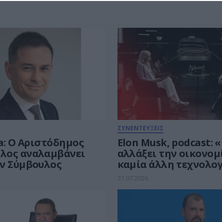
ΣΥΝΕΝΤΕΥΞΕΙΣ
a: Ο Αριστόδημος
Elon Musk, podcast: «
λος αναλαμβάνει
αλλάξει την οικονομ
ν Σύμβουλος
καμία άλλη τεχνολογ
εποχή της υπερνοημ
31.07.2026
έρχεται.