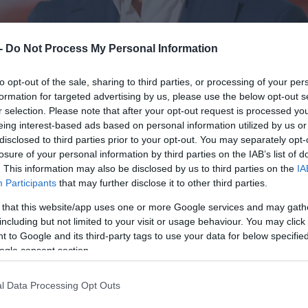
 -
Do Not Process My Personal Information
to opt-out of the sale, sharing to third parties, or processing of your per
formation for targeted advertising by us, please use the below opt-out s
r selection. Please note that after your opt-out request is processed y
υ
Pierluigi Serlenga
στη θέση του Managing Partner 
eing interest-based ads based on personal information utilized by us or
disclosed to third parties prior to your opt-out. You may separately opt-
losure of your personal information by third parties on the IAB’s list of
. This information may also be disclosed by us to third parties on the
IA
ι την ηγεσία των δραστηριοτήτων της Bain στην
Participants
that may further disclose it to other third parties.
ρκία και την Ελλάδα, καθώς και στην Κεντρική κα
 that this website/app uses one or more Google services and may gath
α θα αποτελέσει η υποστήριξη των πελατών τη
including but not limited to your visit or usage behaviour. You may click 
ραμμάτων μετασχηματισμού, η περαιτέρω ενίσχ
 to Google and its third-party tags to use your data for below specifi
ogle consent section.
θώς και η συνέχιση των επενδύσεων στην ανά
ργασίας της Bain.
l Data Processing Opt Outs