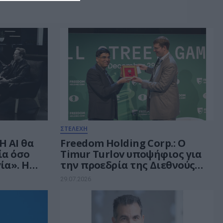
ΣΤΕΛΕΧΗ
Η AI θα
Freedom Holding Corp.: Ο
ία όσο
Timur Turlov υποψήφιος για
ία». Η
την προεδρία της Διεθνούς
οσύνης
Σκακιστικής Ομοσπονδίας
29.07.2026