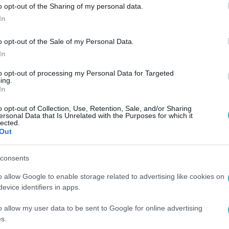
. Serlenga διατηρεί παράλληλα τον ρόλο του Man
o opt-out of the Sharing of my personal data.
σης συν-επικεφαλής του παγκόσμιου τομέα
Aerospa
In
 Διαθέτει εκτενή εμπειρία στη συμβουλευτική
o opt-out of the Sale of my Personal Data.
περιοχή EMEA, με εξειδίκευση στη στρατηγική,
In
ιρησιακό μετασχηματισμό και τη βελτίωση της
to opt-out of processing my Personal Data for Targeted
ing.
In
ατολική Ευρώπη και φέρνει έναν συνδυασμό εμπειρί
o opt-out of Collection, Use, Retention, Sale, and/or Sharing
ersonal Data that Is Unrelated with the Purposes for which it
 των προκλήσεων που αντιμετωπίζουν οι επιχειρ
lected.
Out
g Partner της Bain & Company Greece.
«Στην Ελλά
 μετασχηματισμό τους, να επενδύουν στην ανάπτυξ
consents
μα. Η στενότερη συνεργασία με τον Pierluigi και 
o allow Google to enable storage related to advertising like cookies on
υνεχίσουμε να στηρίζουμε αυτή την προσπάθεια,
evice identifiers in apps.
αιρείας με τρόπο ουσιαστικό για την ελληνική αγ
o allow my user data to be sent to Google for online advertising
s.
ερη τιμή για μένα η ανάληψη αυτού του νέου ρόλου