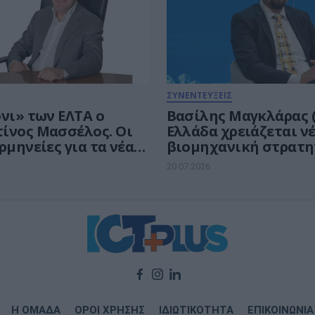
ΣΥΝΕΝΤΕΥΞΕΙΣ
νι» των ΕΛΤΑ ο
Βασίλης Μαγκλάρας (
ίνος Μασσέλος. Οι
Ελλάδα χρειάζεται ν
ρμηνείες για τα νέα
βιομηχανική στρατη
ά του
ορίζοντα το 2035
20.07.2026
Η ΟΜΑΔΑ
ΟΡΟΙ ΧΡΗΣΗΣ
ΙΔΙΩΤΙΚΟΤΗΤΑ
ΕΠΙΚΟΙΝΩΝΙΑ