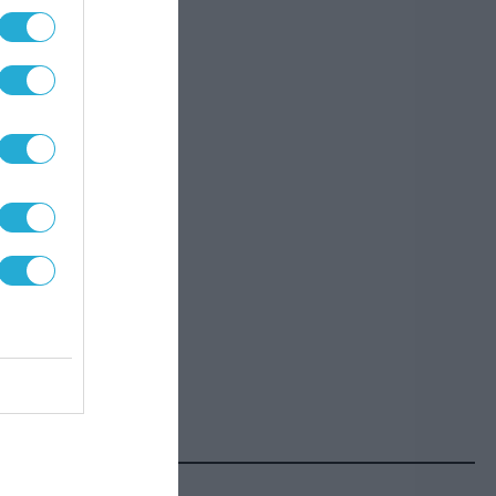
με
πη—
αι να
ίας,
τερη