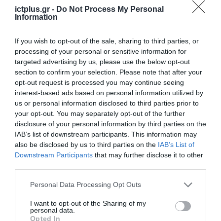
06.03.2026
ictplus.gr -
Do Not Process My Personal
Information
If you wish to opt-out of the sale, sharing to third parties, or
processing of your personal or sensitive information for
targeted advertising by us, please use the below opt-out
section to confirm your selection. Please note that after your
opt-out request is processed you may continue seeing
interest-based ads based on personal information utilized by
us or personal information disclosed to third parties prior to
your opt-out. You may separately opt-out of the further
disclosure of your personal information by third parties on the
IAB’s list of downstream participants. This information may
also be disclosed by us to third parties on the
IAB’s List of
ΕΠΙ ΠΑΝΤΟΣ ΕΠΙΣΤΗΤΟΥ
Downstream Participants
that may further disclose it to other
MWC26: Μπλοκάραμε από
third parties.
ειδήσεις, “AI”, νέα προϊόντα και
Please note that this website/app uses one or more Google
Personal Data Processing Opt Outs
τις παλιές, καλές τεχνολογίες
services and may gather and store information including but
not limited to your visit or usage behaviour. You may click to
I want to opt-out of the Sharing of my
05.03.2026
personal data.
grant or deny consent to Google and its third-party tags to
Opted In