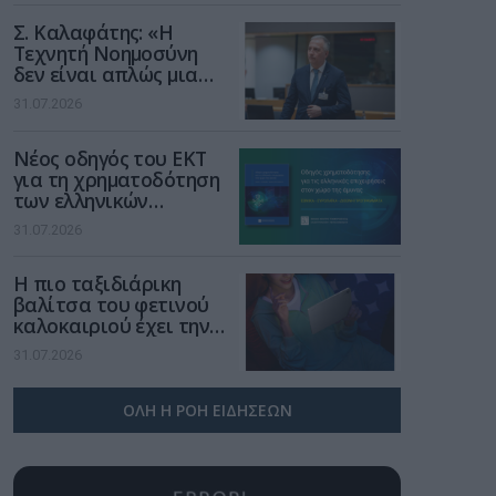
Σ. Καλαφάτης: «Η
Τεχνητή Νοημοσύνη
δεν είναι απλώς μια
νέα τεχνολογία, είναι
31.07.2026
μια νέα βιομηχανική
επανάσταση»
Νέος οδηγός του ΕΚΤ
για τη χρηματοδότηση
των ελληνικών
επιχειρήσεων στον
31.07.2026
χώρο της άμυνας
Η πιο ταξιδιάρικη
βαλίτσα του φετινού
καλοκαιριού έχει την
υπογραφή της Xiaomi
31.07.2026
ΟΛΗ Η ΡΟΗ ΕΙΔΗΣΕΩΝ