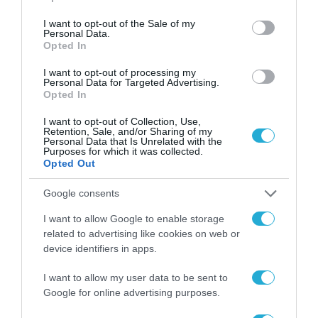
use your data for below specified purposes in below Google
consent section.
I want to opt-out of the Sale of my
Personal Data.
Opted In
I want to opt-out of processing my
Personal Data for Targeted Advertising.
Opted In
I want to opt-out of Collection, Use,
Retention, Sale, and/or Sharing of my
Personal Data that Is Unrelated with the
Purposes for which it was collected.
Opted Out
ΕΠΙ ΠΑΝΤΟΣ ΕΠΙΣΤΗΤΟΥ
Google consents
ΤΟΥΡΙΣΜΟΣ ΣΤΗΝ ΕΛΛΑΔΑ:
ΑΝΤΙΜΕΤΩΠΟΙ ΜΕ ΔΥΣΚΟΛΑ
I want to allow Google to enable storage
related to advertising like cookies on web or
ΠΡΟΒΛΗΜΑΤΑ
device identifiers in apps.
02.03.2026
I want to allow my user data to be sent to
Google for online advertising purposes.