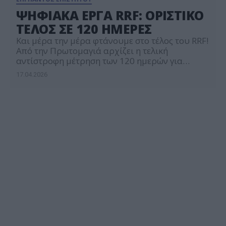
ΨΗΦΙΑΚΑ ΕΡΓΑ RRF: ΟΡΙΣΤΙΚΟ
ΤΕΛΟΣ ΣΕ 120 ΗΜΕΡΕΣ
Και μέρα την μέρα φτάνουμε στο τέλος του RRF!
Από την Πρωτομαγιά αρχίζει η τελική
αντίστροφη μέτρηση των 120 ημερών για
την οριστική ολοκλήρωση και παράδοση των
17.04.2026
έργων (και των ψηφιακών) του RRF. Η
επιτάχυνση των διαδικασιών παράδοσης των
έργων του Ταμείου Ανάκαμψης και
Ανθεκτικότητας (RRF) δεν αποτελεί πλέον
ζήτημα προαίρεσης, αλλά αυστηρή υποχρέωση
με ασφυκτικά χρονικά όρια. Το πρόγραμμα
λειτουργεί με απόλυτα καθορισμένο
χρονοδιάγραμμα: όλα […]