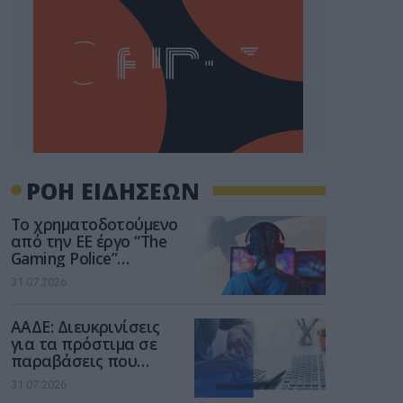
ΡΟΗ ΕΙΔΗΣΕΩΝ
Το χρηματοδοτούμενο
από την ΕΕ έργο “The
Gaming Police”
ενισχύει την ασφάλεια
31.07.2026
των παιδιών στο
διαδίκτυο
ΑΑΔΕ: Διευκρινίσεις
για τα πρόστιμα σε
παραβάσεις που
αφορούν τους ΦΗΜ
31.07.2026