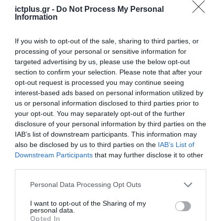
30.10.2025
ictplus.gr -
Do Not Process My Personal
Information
If you wish to opt-out of the sale, sharing to third parties, or
processing of your personal or sensitive information for
targeted advertising by us, please use the below opt-out
section to confirm your selection. Please note that after your
opt-out request is processed you may continue seeing
interest-based ads based on personal information utilized by
us or personal information disclosed to third parties prior to
your opt-out. You may separately opt-out of the further
disclosure of your personal information by third parties on the
IAB’s list of downstream participants. This information may
also be disclosed by us to third parties on the
IAB’s List of
ΕΠΙ ΠΑΝΤΟΣ ΕΠΙΣΤΗΤΟΥ
Downstream Participants
that may further disclose it to other
ΔΕΝ ΠΙΣΤΕΥΩ ΤΙΣ ΕΡΕΥΝΕΣ ΓΙΑ
third parties.
ΤΗΝ ΤΕΧΝΗΤΗ ΝΟΗΜΟΣΥΝΗ
Please note that this website/app uses one or more Google
Personal Data Processing Opt Outs
20.10.2025
services and may gather and store information including but
not limited to your visit or usage behaviour. You may click to
I want to opt-out of the Sharing of my
personal data.
grant or deny consent to Google and its third-party tags to
Opted In