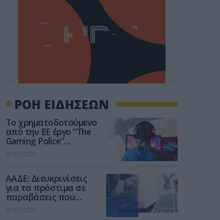
ΡΟΗ ΕΙΔΗΣΕΩΝ
Το χρηματοδοτούμενο
από την ΕΕ έργο “The
Gaming Police”
ενισχύει την ασφάλεια
31.07.2026
των παιδιών στο
διαδίκτυο
ΑΑΔΕ: Διευκρινίσεις
για τα πρόστιμα σε
παραβάσεις που
αφορούν τους ΦΗΜ
31.07.2026