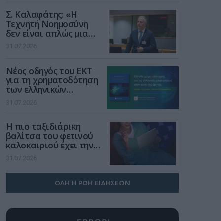
Σ. Καλαφάτης: «Η
Τεχνητή Νοημοσύνη
δεν είναι απλώς μια
νέα τεχνολογία, είναι
31.07.2026
μια νέα βιομηχανική
επανάσταση»
Νέος οδηγός του ΕΚΤ
για τη χρηματοδότηση
των ελληνικών
επιχειρήσεων στον
31.07.2026
χώρο της άμυνας
Η πιο ταξιδιάρικη
βαλίτσα του φετινού
καλοκαιριού έχει την
υπογραφή της Xiaomi
31.07.2026
ΟΛΗ Η ΡΟΗ ΕΙΔΗΣΕΩΝ