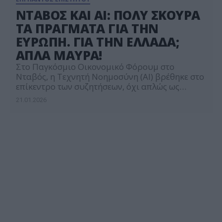
ΝΤΑΒΟΣ ΚΑΙ ΑΙ: ΠΟΛΥ ΣΚΟΥΡΑ
ΤΑ ΠΡΑΓΜΑΤΑ ΓΙΑ ΤΗΝ
ΕΥΡΩΠΗ. ΓΙΑ ΤΗΝ ΕΛΛΑΔΑ;
ΑΠΛΑ ΜΑΥΡΑ!
Στο Παγκόσμιο Οικονομικό Φόρουμ στο
Νταβός, η Τεχνητή Νοημοσύνη (AI) βρέθηκε στο
επίκεντρο των συζητήσεων, όχι απλώς ως
τεχνολογική καινοτομία, αλλά ως παγκόσμιο
21.01.2026
εργαλείο στρατηγικής και ανταγωνιστικότητας.
Οι ηγέτες τεχνολογικών εταιρειών τόνισαν ότι η
AI μπορεί να αυξήσει την παραγωγικότητα έως
και 25% σε κρίσιμους τομείς, όπως η υγεία, η
εκπαίδευση και η βιομηχανία, αλλά […]