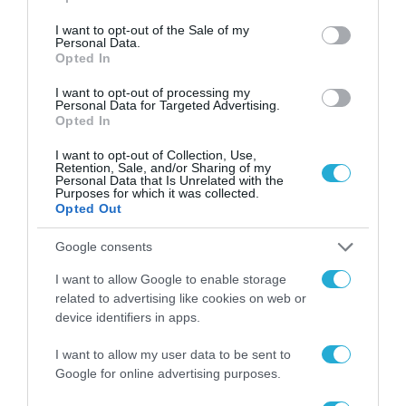
use your data for below specified purposes in below Google
consent section.
I want to opt-out of the Sale of my
Personal Data.
Opted In
I want to opt-out of processing my
Personal Data for Targeted Advertising.
Opted In
I want to opt-out of Collection, Use,
Retention, Sale, and/or Sharing of my
Personal Data that Is Unrelated with the
Purposes for which it was collected.
ΕΠΙ ΠΑΝΤΟΣ ΕΠΙΣΤΗΤΟΥ
Opted Out
Η ΔΕΗ ΑΛΛΑΖΕΙ ΤΗΝ «ΠΙΣΤΑ» ΤΩΝ
Google consents
DATA CENTERS ΚΑΙ ΜΑΖΙ ΟΛΗ ΤΗΝ
ΑΓΟΡΑ GR ICT
I want to allow Google to enable storage
related to advertising like cookies on web or
16.10.2025
device identifiers in apps.
I want to allow my user data to be sent to
Google for online advertising purposes.