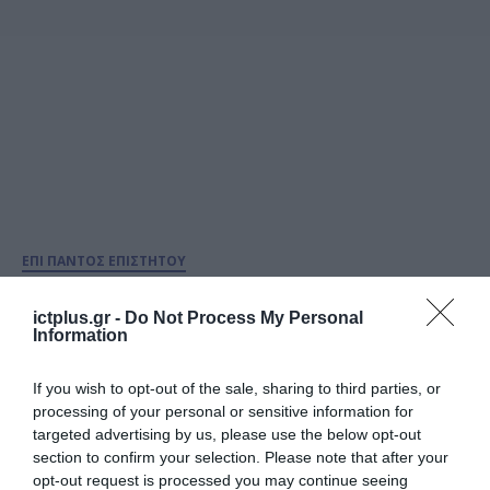
ΕΠΙ ΠΑΝΤΟΣ ΕΠΙΣΤΗΤΟΥ
ΠΑΛΙ ΝΟΜΟΙ ΣΤΑ ΧΑΡΤΙΑ. ΠΑΛΙ
ΝΟΜΟΙ ΠΟΥ ΔΕΝ ΘΑ
ictplus.gr -
Do Not Process My Personal
Information
ΕΦΑΡΜΟΣΤΟΥΝ. ΓΙΑΤΙ;
If you wish to opt-out of the sale, sharing to third parties, or
04.09.2024
processing of your personal or sensitive information for
targeted advertising by us, please use the below opt-out
section to confirm your selection. Please note that after your
opt-out request is processed you may continue seeing