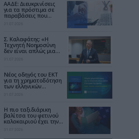
ΑΑΔΕ: Διευκρινίσεις
για τα πρόστιμα σε
παραβάσεις που
αφορούν τους ΦΗΜ
31.07.2026
Σ. Καλαφάτης: «Η
Τεχνητή Νοημοσύνη
δεν είναι απλώς μια
νέα τεχνολογία, είναι
31.07.2026
μια νέα βιομηχανική
επανάσταση»
Νέος οδηγός του ΕΚΤ
για τη χρηματοδότηση
των ελληνικών
επιχειρήσεων στον
31.07.2026
χώρο της άμυνας
Η πιο ταξιδιάρικη
βαλίτσα του φετινού
καλοκαιριού έχει την
υπογραφή της Xiaomi
31.07.2026