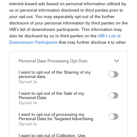
interest-based ads based on personal information utilized by
us or personal information disclosed to third parties prior to
your opt-out. You may separately opt-out of the further
disclosure of your personal information by third parties on the
IAB’s list of downstream participants. This information may
also be disclosed by us to third parties on the
IAB’s List of
Downstream Participants
that may further disclose it to other
third parties.
ΕΠΙ ΠΑΝΤΟΣ ΕΠΙΣΤΗΤΟΥ
Please note that this website/app uses one or more Google
Personal Data Processing Opt Outs
ΠΕΡΙ ΤΟΥΡΙΣΤΙΚΩΝ (ΑΔΙ-ΕΞΟΔΩΝ)
services and may gather and store information including but
not limited to your visit or usage behaviour. You may click to
I want to opt-out of the Sharing of my
ΕΠΕΝΔΥΣΕΩΝ
personal data.
grant or deny consent to Google and its third-party tags to
Opted In
use your data for below specified purposes in below Google
28.08.2024
consent section.
I want to opt-out of the Sale of my
Personal Data.
Opted In
I want to opt-out of processing my
Personal Data for Targeted Advertising.
Opted In
I want to opt-out of Collection, Use,