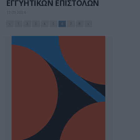
ΕΓΓΥΗΤΙΚΩΝ ΕΠΙΣΤΟΛΩΝ
12.03.2024
«
1
2
3
4
5
6
7
8
»