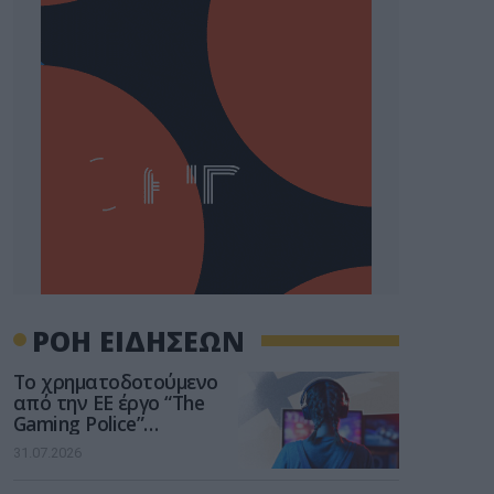
ΡΟΗ ΕΙΔΗΣΕΩΝ
Το χρηματοδοτούμενο
από την ΕΕ έργο “The
Gaming Police”
ενισχύει την ασφάλεια
31.07.2026
των παιδιών στο
διαδίκτυο