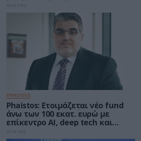
μεγάλο στοίχημα των
08.05.2026
επενδύσεων τώρα
ΕΠΕΝΔΥΣΕΙΣ
Phaistos: Ετοιμάζεται νέο fund
άνω των 100 εκατ. ευρώ με
επίκεντρο AI, deep tech και
διαστημικές τεχνολογίες
30.04.2026