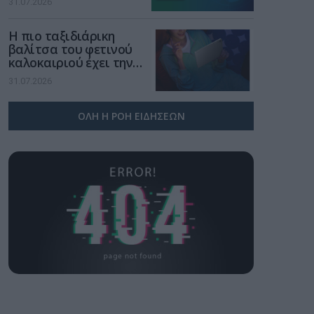
31.07.2026
χώρο της άμυνας
Η πιο ταξιδιάρικη
βαλίτσα του φετινού
καλοκαιριού έχει την
υπογραφή της Xiaomi
31.07.2026
ΟΛΗ Η ΡΟΗ ΕΙΔΗΣΕΩΝ