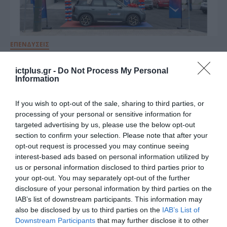
ΕΠΕΝΔΥΣΕΙΣ
My market: Επένδυση άνω των
€14 εκατ. για τα νέα και
ictplus.gr -
Do Not Process My Personal
Information
ανακαινισμένα καταστήματα σε
Πετράλωνα, Παιανία και Βάρη
If you wish to opt-out of the sale, sharing to third parties, or
18.05.2026
processing of your personal or sensitive information for
targeted advertising by us, please use the below opt-out
section to confirm your selection. Please note that after your
opt-out request is processed you may continue seeing
interest-based ads based on personal information utilized by
us or personal information disclosed to third parties prior to
your opt-out. You may separately opt-out of the further
disclosure of your personal information by third parties on the
IAB’s list of downstream participants. This information may
also be disclosed by us to third parties on the
IAB’s List of
Downstream Participants
that may further disclose it to other