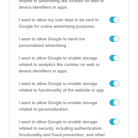
related to advertising like cookies on web or
ABB: Επένδυση 200 εκατ.
device identifiers in apps.
δολαρίων στην Ευρώπη για τον
I want to allow my user data to be sent to
εκσυγχρονισμό των ηλεκτρικών
Google for online advertising purposes.
δικτύων
12.05.2026
I want to allow Google to send me
personalized advertising.
I want to allow Google to enable storage
related to analytics like cookies on web or
device identifiers in apps.
I want to allow Google to enable storage
related to functionality of the website or app.
I want to allow Google to enable storage
related to personalization.
I want to allow Google to enable storage
ΟΙΚΟΝΟΜΙΑ
related to security, including authentication
ΟΟΣΑ: Ρεκόρ ξένων άμεσων
functionality and fraud prevention, and other