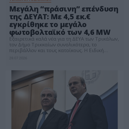
Μεγάλη “πράσινη” επένδυση
της ΔΕΥΑΤ: Με 4,5 εκ.€
εγκρίθηκε το μεγάλο
φωτοβολταϊκό των 4,6 MW
Εξαιρετικά καλά νέα για τη ΔΕΥΑ των Τρικάλων,
τον Δήμο Τρικκαίων συνολικότερα, το
περιβάλλον και τους κατοίκους. Η Ειδική
Υπηρεσία Διαχείρισης Προγράμματος
28.07.2026
«Θεσσαλία» 2021-2027 ενέκρινε το έργο της
ΔΕΥΑΤ για λειτουργία φωτοβολταϊκού σταθμού
στο Διαλεχτό. Πρόκειται για ένα έργο για το
περιβάλλον και τις ανανεώσιμες πηγές
ενέργειας, με πλήθος ωφελειών για τους
πολίτες. Το έργο […]