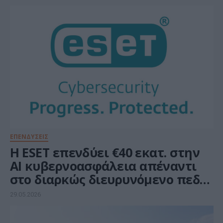
ΕΠΕΝΔΥΣΕΙΣ
Η ESET επενδύει €40 εκατ. στην
AI κυβερνοασφάλεια απέναντι
στο διαρκώς διευρυνόμενο πεδίο
επιθέσεων
29.05.2026