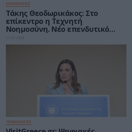
ΕΠΙΧΕΙΡΗΣΕΙΣ
Τάκης Θεοδωρικάκος: Στο
επίκεντρο η Τεχνητή
Νοημοσύνη. Νέο επενδυτικό
πρόγραμμα 150 εκατ. ευρώ για
17.07.2026
τις μικρομεσαίες επιχειρήσεις
ΤΕΧΝΟΛΟΓΙΕΣ
VisitGreece.gr: Ψηφιακές