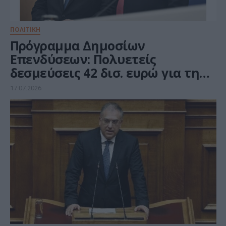
ΠΟΛΙΤΙΚΗ
Πρόγραμμα Δημοσίων
Επενδύσεων: Πολυετείς
δεσμεύσεις 42 δισ. ευρώ για την
επόμενη τετραετία. Σημαντικές
17.07.2026
Δεσμεύσεις για το υπ. Ψηφιακής
Διακυβέρνησης