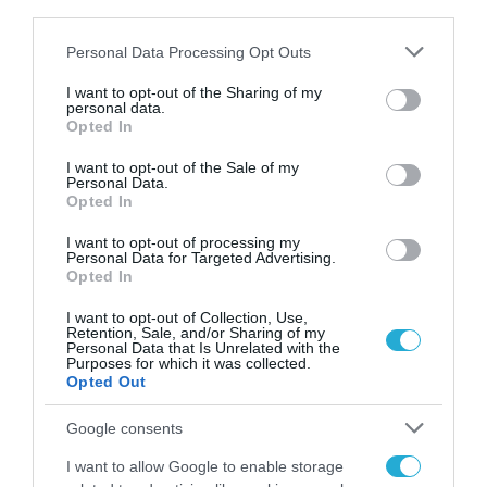
third parties.
ΕΠΕΝΔΥΣΕΙΣ
Please note that this website/app uses one or more Google
Personal Data Processing Opt Outs
«Πράσινο φως» στην
services and may gather and store information including but
not limited to your visit or usage behaviour. You may click to
I want to opt-out of the Sharing of my
εμβληματική επένδυση
personal data.
grant or deny consent to Google and its third-party tags to
Opted In
παραγωγής γαλλίου
use your data for below specified purposes in below Google
consent section.
I want to opt-out of the Sale of my
15.05.2026
Personal Data.
Opted In
I want to opt-out of processing my
Personal Data for Targeted Advertising.
Opted In
I want to opt-out of Collection, Use,
Retention, Sale, and/or Sharing of my
Personal Data that Is Unrelated with the
Purposes for which it was collected.
Opted Out
Google consents
I want to allow Google to enable storage
ΕΠΕΝΔΥΣΕΙΣ