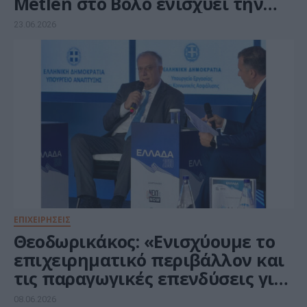
Metlen στο Βόλο ενισχύει την
παραγωγική και αμυντική ισχύ
23.06.2026
της πατρίδας μας”
ΕΠΙΧΕΙΡΗΣΕΙΣ
Θεοδωρικάκος: «Ενισχύουμε το
επιχειρηματικό περιβάλλον και
τις παραγωγικές επενδύσεις για
την Ελλάδα του 2030»
08.06.2026