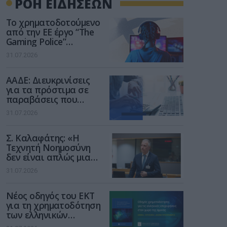
ΡΟΗ ΕΙΔΗΣΕΩΝ
Το χρηματοδοτούμενο
από την ΕΕ έργο “The
Gaming Police”
ενισχύει την ασφάλεια
31.07.2026
των παιδιών στο
διαδίκτυο
ΑΑΔΕ: Διευκρινίσεις
για τα πρόστιμα σε
παραβάσεις που
αφορούν τους ΦΗΜ
31.07.2026
Σ. Καλαφάτης: «Η
Τεχνητή Νοημοσύνη
δεν είναι απλώς μια
νέα τεχνολογία, είναι
31.07.2026
μια νέα βιομηχανική
επανάσταση»
Νέος οδηγός του ΕΚΤ
για τη χρηματοδότηση
των ελληνικών
επιχειρήσεων στον