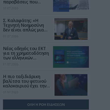
παραβάσεις που
αφορούν τους ΦΗΜ
31.07.2026
Σ. Καλαφάτης: «Η
Τεχνητή Νοημοσύνη
δεν είναι απλώς μια
νέα τεχνολογία, είναι
31.07.2026
μια νέα βιομηχανική
επανάσταση»
Νέος οδηγός του ΕΚΤ
για τη χρηματοδότηση
των ελληνικών
επιχειρήσεων στον
31.07.2026
χώρο της άμυνας
Η πιο ταξιδιάρικη
βαλίτσα του φετινού
καλοκαιριού έχει την
υπογραφή της Xiaomi
31.07.2026
ΟΛΗ Η ΡΟΗ ΕΙΔΗΣΕΩΝ