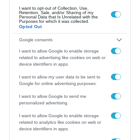
τελικό ποσό πληρωμής για όσους
I want to opt-out of Collection, Use,
Retention, Sale, and/or Sharing of my
γεωργούς είχαν καταθέσει το ποσό της
Personal Data that Is Unrelated with the
Purposes for which it was collected.
οφειλής τους απευθείας στον
Opted Out
λογαριασμό του ΕΛΕΓΕΠ ή είχαν υποβάλει
Google consents
έγγραφες παρατηρήσεις έως τις
20 Μαΐου
2026 και ώρα 23:59
.
I want to allow Google to enable storage
related to advertising like cookies on web or
Για
110 παραγωγούς
, οι οποίοι
device identifiers in apps.
επέστρεψαν αχρεωστήτως
I want to allow my user data to be sent to
καταβληθέντα ποσά
έτους 2023,
από τις
Google for online advertising purposes.
21 Μαΐου και μετά
, και για τους οποίους
I want to allow Google to send me
πραγματοποιήθηκε συμψηφισμός, τα
personalized advertising.
ποσά θα επιστραφούν στο ακέραιο στην
I want to allow Google to enable storage
επόμενη προγραμματισμένη πληρωμή,
related to analytics like cookies on web or
έως τις
30 Ιουνίου 2026
.
device identifiers in apps.