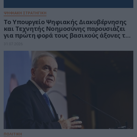
ΨΗΦΙΑΚΗ ΣΤΡΑΤΗΓΙΚΗ
Το Υπουργείο Ψηφιακής Διακυβέρνησης
και Τεχνητής Νοημοσύνης παρουσιάζει
για πρώτη φορά τους βασικούς άξονες του
νέου Εθνικού Διαστημικού Προγράμματος
31.07.2026
ΠΟΛΙΤΙΚΗ