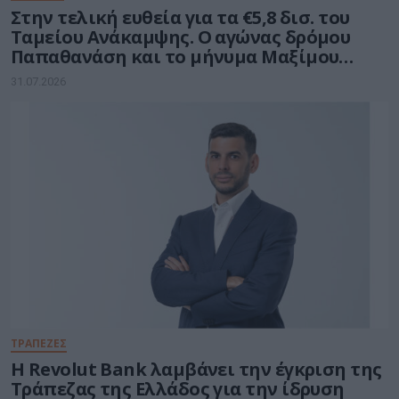
Στην τελική ευθεία για τα €5,8 δισ. του
Ταμείου Ανάκαμψης. Ο αγώνας δρόμου
Παπαθανάση και το μήνυμα Μαξίμου
στους υπουργούς
31.07.2026
ΤΡΑΠΕΖΕΣ
Η Revolut Bank λαμβάνει την έγκριση της
Τράπεζας της Ελλάδος για την ίδρυση