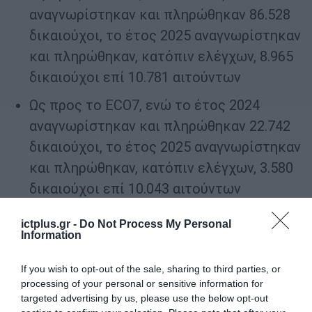
αναγνωρίστηκαν και πληρώθηκαν 86.528
δικαιούχοι, το έτος 2025 αναγνωρίστηκαν
και πληρώθηκαν, κατόπιν ελέγχων, 8.965
δικαιούχοι επί 10.781 αιτούντων
Ως προς το ECO7, ενώ το έτος 2024
αναγνωρίστηκαν και πληρώθηκαν 22.742
δικαιούχοι, το έτος 2025 αναγνωρίστηκαν
και πληρώθηκαν, κατόπιν ελέγχων, 3.580
δικαιούχοι επί 10.043 αιτούντων
Κατ΄ αποτέλεσμα, στην παρούσα πληρωμή
ictplus.gr -
Do Not Process My Personal
Information
διατέθηκαν 53,2 εκατομμύρια λιγότερα από
το σχετικό προϋπολογισμό
.
Με βάση τις
If you wish to opt-out of the sale, sharing to third parties, or
processing of your personal or sensitive information for
κατευθύνσεις που θα δοθούν από το
targeted advertising by us, please use the below opt-out
Υπουργείο Αγροτικής Ανάπτυξης και