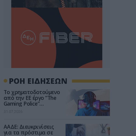
ΡΟΗ ΕΙΔΗΣΕΩΝ
Το χρηματοδοτούμενο
από την ΕΕ έργο “The
Gaming Police”
ενισχύει την ασφάλεια
31.07.2026
των παιδιών στο
διαδίκτυο
ΑΑΔΕ: Διευκρινίσεις
για τα πρόστιμα σε