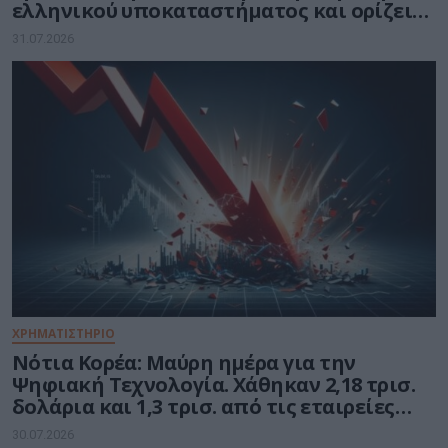
ελληνικού υποκαταστήματος και ορίζει
τον Βασίλη Αμεράνη Γενικό Διευθυντή
31.07.2026
ΧΡΗΜΑΤΙΣΤΗΡΙΟ
Νότια Κορέα: Μαύρη ημέρα για την
Ψηφιακή Τεχνολογία. Χάθηκαν 2,18 τρισ.
δολάρια και 1,3 τρισ. από τις εταιρείες
ημιαγωγών
30.07.2026