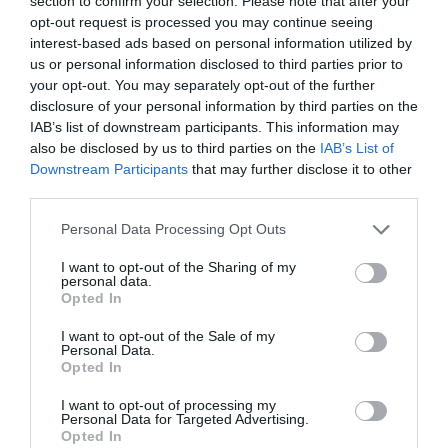
section to confirm your selection. Please note that after your
Τροφίμων, το ποσό αυτό μπορεί να διατεθεί
opt-out request is processed you may continue seeing
interest-based ads based on personal information utilized by
στην επαύξηση των ενισχύσεων άλλων
us or personal information disclosed to third parties prior to
οικολογικών σχημάτων κατά την πληρωμή
your opt-out. You may separately opt-out of the further
disclosure of your personal information by third parties on the
του Ιουνίου 2026.
IAB’s list of downstream participants. This information may
also be disclosed by us to third parties on the
IAB’s List of
Εκκρεμότητες έτους 2018
Downstream Participants
that may further disclose it to other
third parties.
Η πληρωμή προϋπολογισμένου ποσού 1,5 εκ.
Please note that this website/app uses one or more Google
Personal Data Processing Opt Outs
ευρώ, που αφορά στην εξόφληση
services and may gather and store information including but
not limited to your visit or usage behaviour. You may click to
I want to opt-out of the Sharing of my
εκκρεμοτήτων του έτους 2018, μετατίθεται
personal data.
grant or deny consent to Google and its third-party tags to
Opted In
για τον Ιούνιο 2026.
use your data for below specified purposes in below Google
consent section.
I want to opt-out of the Sale of my
Διευκρινίσεις επί των συμψηφισμών
Personal Data.
Opted In
Διευκρινίζεται ότι δεν
I want to opt-out of processing my
Personal Data for Targeted Advertising.
πραγματοποιήθηκε συμψηφισμός στο
Opted In