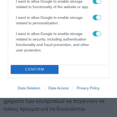
Για
388 παραγωγούς
, οι οποίοι υπέβαλαν
I want to allow Google to enable storage
related to functionality of the website or app.
έγγραφες αντιρρήσεις μετά την
21η
Μαΐου 2026
, ημερομηνία έναρξης για τον
I want to allow Google to enable storage
related to personalization.
υπολογισμό της πληρωμής, τα
οφειλόμενα ποσά θα επιστραφούν σε
I want to allow Google to enable storage
related to security, including authentication
επόμενη προγραμματισμένη πληρωμή,
functionality and fraud prevention, and other
εφόσον οι έγγραφες αντιρρήσεις κριθούν
user protection.
βάσιμες.
Η ΑΑΔΕ, συνεπής στον προγραμματισμό που
CONFIRM
έχει ανακοινώσει, συνεχίζει σταθερά στην
κατεύθυνση της πληρωμής των πραγματικών
Data Deletion
Data Access
Privacy Policy
δικαιούχων, κατόπιν ελέγχων, ώστε τα
χρήματα των ενισχύσεων να πηγαίνουν σε
όσους πραγματικά τα δικαιούνται.