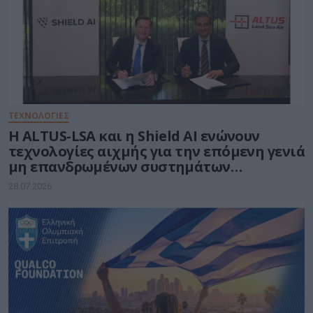
ΤΕΧΝΟΛΟΓΙΕΣ
Η ALTUS-LSA και η Shield AI ενώνουν
τεχνολογίες αιχμής για την επόμενη γενιά
μη επανδρωμένων συστημάτων
αεροσκαφών
28.07.2026