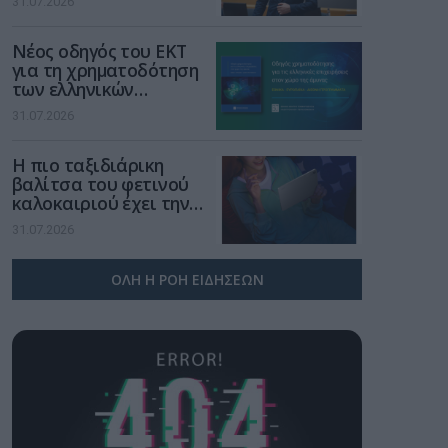
31.07.2026
μια νέα βιομηχανική
επανάσταση»
Νέος οδηγός του ΕΚΤ
για τη χρηματοδότηση
των ελληνικών
επιχειρήσεων στον
31.07.2026
χώρο της άμυνας
Η πιο ταξιδιάρικη
βαλίτσα του φετινού
καλοκαιριού έχει την
υπογραφή της Xiaomi
31.07.2026
ΟΛΗ Η ΡΟΗ ΕΙΔΗΣΕΩΝ