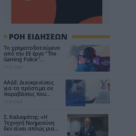
ΡΟΗ ΕΙΔΗΣΕΩΝ
Το χρηματοδοτούμενο
από την ΕΕ έργο “The
Gaming Police”
ενισχύει την ασφάλεια
31.07.2026
των παιδιών στο
διαδίκτυο
ΑΑΔΕ: Διευκρινίσεις
για τα πρόστιμα σε
παραβάσεις που
αφορούν τους ΦΗΜ
31.07.2026
Σ. Καλαφάτης: «Η
Τεχνητή Νοημοσύνη
δεν είναι απλώς μια
νέα τεχνολογία, είναι