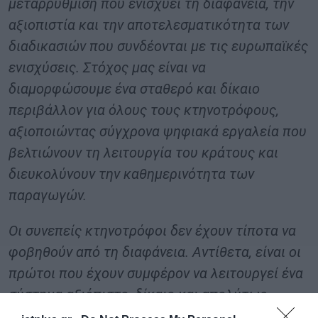
μεταρρύθμιση που ενισχύει τη διαφάνεια, την
αξιοπιστία και την αποτελεσματικότητα των
διαδικασιών που συνδέονται με τις ευρωπαϊκές
ενισχύσεις. Στόχος μας είναι να
διαμορφώσουμε ένα σταθερό και δίκαιο
περιβάλλον για όλους τους κτηνοτρόφους,
αξιοποιώντας σύγχρονα ψηφιακά εργαλεία που
βελτιώνουν τη λειτουργία του κράτους και
διευκολύνουν την καθημερινότητα των
παραγωγών.
Οι συνεπείς κτηνοτρόφοι δεν έχουν τίποτα να
φοβηθούν από τη διαφάνεια. Αντίθετα, είναι οι
πρώτοι που έχουν συμφέρον να λειτουργεί ένα
σύστημα αξιόπιστο, δίκαιο και απολύτως
τεκμηριωμένο.