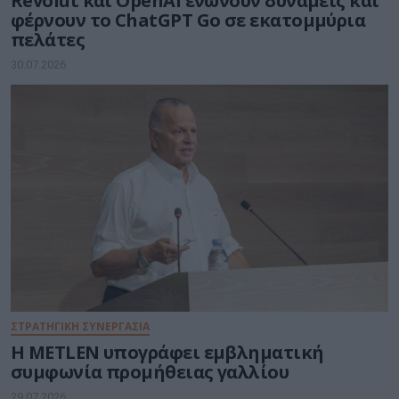
Revolut και OpenAI ενώνουν δυνάμεις και
φέρνουν το ChatGPT Go σε εκατομμύρια
πελάτες
30.07.2026
ΣΤΡΑΤΗΓΙΚΗ ΣΥΝΕΡΓΑΣΙΑ
Η METLEN υπογράφει εμβληματική
συμφωνία προμήθειας γαλλίου
29.07.2026