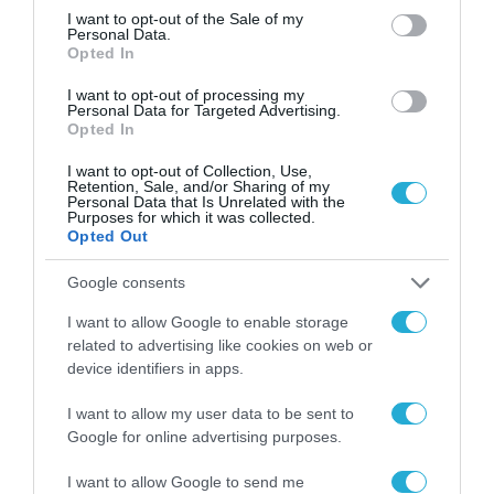
consent section.
I want to opt-out of the Sale of my
«Η μετάβαση σε ένα σύστημα ιχνηλασιμότητας
Personal Data.
Opted In
που βασίζεται σε μοναδικά, αξιόπιστα και
διασταυρώσιμα δεδομένα αποτελεί ουσιαστική
I want to opt-out of processing my
Personal Data for Targeted Advertising.
τομή στον τρόπο με τον οποίο ελέγχεται και
Opted In
τεκμηριώνεται το επιλέξιμο ζωικό κεφάλαιο.
I want to opt-out of Collection, Use,
Retention, Sale, and/or Sharing of my
Για την ΑΑΔΕ, η αξιοποίηση της
Personal Data that Is Unrelated with the
Purposes for which it was collected.
διαλειτουργικότητας των πληροφοριακών
Opted Out
συστημάτων, η αυτοματοποιημένη
Google consents
διασταύρωση στοιχείων και η ψηφιακή
I want to allow Google to enable storage
τεκμηρίωση των ελέγχων είναι κρίσιμες
related to advertising like cookies on web or
προϋποθέσεις για ένα σύγχρονο,
device identifiers in apps.
αποτελεσματικό και αξιόπιστο σύστημα
I want to allow my user data to be sent to
πληρωμών. Με τα νέα ψηφιακά εργαλεία
Google for online advertising purposes.
ενισχύουμε τη δυνατότητα της Διοίκησης να
I want to allow Google to send me