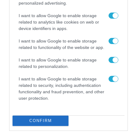
εντοπίζει αποκλίσεις, να αξιολογεί κινδύνους,
personalized advertising.
να κατευθύνει στοχευμένα τους ελέγχους και
I want to allow Google to enable storage
να διασφαλίζει ότι οι ενισχύσεις
related to analytics like cookies on web or
καταβάλλονται σε όσους πραγματικά τις
device identifiers in apps.
δικαιούνται. Στόχος μας είναι η προστασία των
I want to allow Google to enable storage
συνεπών κτηνοτρόφων, η θωράκιση του
related to functionality of the website or app.
δημόσιου και ευρωπαϊκού συμφέροντος και η
I want to allow Google to enable storage
ενίσχυση της εμπιστοσύνης σε ένα σύστημα
related to personalization.
ενισχύσεων με διαφάνεια, ακρίβεια και
I want to allow Google to enable storage
λογοδοσία».
related to security, including authentication
functionality and fraud prevention, and other
user protection.
TAGS:
ΑΑΔΕ
ΕΛΛΗΝΙΚΗ ΚΤΗΝΟΤΡΟΦΙΑ
ΥΠΑΑΤ
CONFIRM