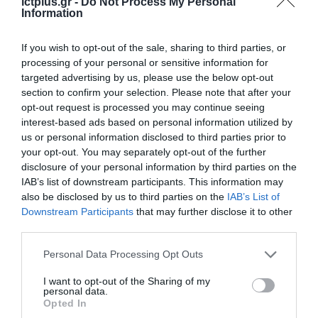
ictplus.gr -
Do Not Process My Personal
Information
Το ζητούμενο δεν είναι απλώς να διορθώσουμε
If you wish to opt-out of the sale, sharing to third parties, or
τα λάθη του χθες, αλλά να δημιουργήσουμε τις
processing of your personal or sensitive information for
προϋποθέσεις ώστε να μην επαναληφθούν ποτέ
targeted advertising by us, please use the below opt-out
section to confirm your selection. Please note that after your
ξανά. Οικοδομούμε ένα νέο πλαίσιο
opt-out request is processed you may continue seeing
εμπιστοσύνης ανάμεσα στο κράτος και τον
interest-based ads based on personal information utilized by
us or personal information disclosed to third parties prior to
παραγωγό. Ένα πλαίσιο που προστατεύει τον
your opt-out. You may separately opt-out of the further
πραγματικό γεωργό και κτηνοτρόφο και
disclosure of your personal information by third parties on the
διασφαλίζει τους πόρους της χώρας ενώ
IAB’s list of downstream participants. This information may
also be disclosed by us to third parties on the
IAB’s List of
ταυτόχρονα επιτρέπει στον πρωτογενή τομέα
Downstream Participants
that may further disclose it to other
να κοιτάζει το μέλλον με μεγαλύτερη σιγουριά
third parties.
και μεγαλύτερη αυτοπεποίθηση».
Please note that this website/app uses one or more Google
Personal Data Processing Opt Outs
services and may gather and store information including but
Ο Διοικητής της ΑΑΔΕ, Γιώργος Πιτσιλής,
not limited to your visit or usage behaviour. You may click to
I want to opt-out of the Sharing of my
personal data.
grant or deny consent to Google and its third-party tags to
δήλωσε:
Opted In
use your data for below specified purposes in below Google