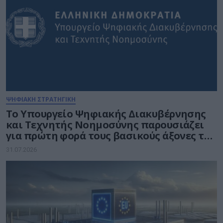
ΨΗΦΙΑΚΗ ΣΤΡΑΤΗΓΙΚΗ
Το Υπουργείο Ψηφιακής Διακυβέρνησης
και Τεχνητής Νοημοσύνης παρουσιάζει
για πρώτη φορά τους βασικούς άξονες του
νέου Εθνικού Διαστημικού Προγράμματος
31.07.2026