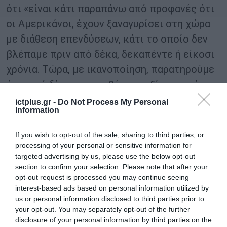
ότι «είναι κάτι παραπάνω από προφανές ότι
οι Αμερικάνοι, έχουν ξαναγυρίσει στη χώρα
με διάθεση επενδύσεων, κάτι το οποίο δεν
βλέπαμε πριν από δέκα, δεκαπέντε ή είκοσι
χρόνια. Τώρα, με ικανοποίηση, παρατηρούμε
ότι αυτό δίνει προστιθέμενη αξία στη χώρα».
ictplus.gr -
Do Not Process My Personal
Κλείνοντας, ο Υπουργός αναφέρθηκε στο
Information
συνέδριο της Νέας Δημοκρατίας,
If you wish to opt-out of the sale, sharing to third parties, or
επισημαίνοντας ότι «η ταυτότητα της
processing of your personal or sensitive information for
παράταξής μας διαμορφώθηκε ιστορικά από
targeted advertising by us, please use the below opt-out
section to confirm your selection. Please note that after your
τους πολίτες και οι αξίες μας, είναι η βάση
opt-out request is processed you may continue seeing
και τα θεμέλιά μας, είναι αυτά που
interest-based ads based on personal information utilized by
us or personal information disclosed to third parties prior to
διασφαλίζουν την ανθεκτικότητά μας και τη
your opt-out. You may separately opt-out of the further
συνοχή της κοινωνικής μας βάσης».
disclosure of your personal information by third parties on the