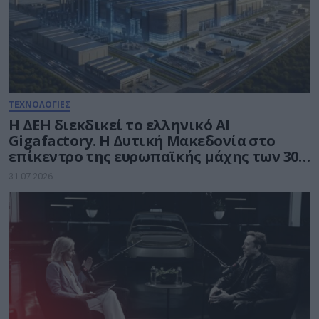
ΤΕΧΝΟΛΟΓΙΕΣ
Η ΔΕΗ διεκδικεί το ελληνικό AI
Gigafactory. Η Δυτική Μακεδονία στο
επίκεντρο της ευρωπαϊκής μάχης των 30
δισ. ευρώ για την Τεχνητή Νοημοσύνη
31.07.2026