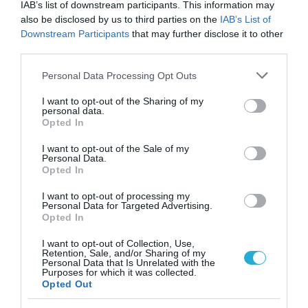
IAB’s list of downstream participants. This information may
Παράλληλα, υπογράμμισε ότι «η παράταξή
also be disclosed by us to third parties on the
IAB’s List of
Downstream Participants
that may further disclose it to other
μας ήταν και παραμένει κόμμα κοινωνικής
third parties.
πλειοψηφίας, με αναφορά στους πολλούς,
Please note that this website/app uses one or more Google
Personal Data Processing Opt Outs
στη μεσαία τάξη και στην κοινωνία, στοιχεία
services and may gather and store information including but
που συνδέονται άμεσα με την ιστορική της
not limited to your visit or usage behaviour. You may click to
I want to opt-out of the Sharing of my
personal data.
grant or deny consent to Google and its third-party tags to
διαδρομή και τη σχέση εμπιστοσύνης με
Opted In
use your data for below specified purposes in below Google
τους πολίτες».
consent section.
I want to opt-out of the Sale of my
Personal Data.
Opted In
I want to opt-out of processing my
Personal Data for Targeted Advertising.
Opted In
I want to opt-out of Collection, Use,
Retention, Sale, and/or Sharing of my
Personal Data that Is Unrelated with the
Purposes for which it was collected.
Opted Out