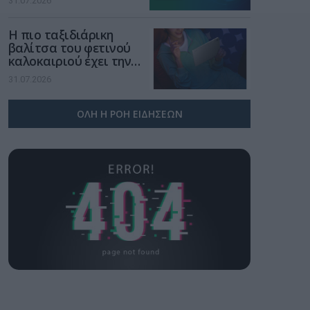
31.07.2026
χώρο της άμυνας
Η πιο ταξιδιάρικη
βαλίτσα του φετινού
καλοκαιριού έχει την
υπογραφή της Xiaomi
31.07.2026
ΟΛΗ Η ΡΟΗ ΕΙΔΗΣΕΩΝ