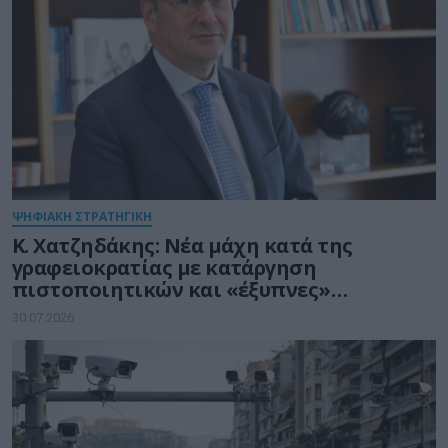
ΨΗΦΙΑΚΗ ΣΤΡΑΤΗΓΙΚΗ
Κ. Χατζηδάκης: Νέα μάχη κατά της
γραφειοκρατίας με κατάργηση
πιστοποιητικών και «έξυπνες»
διασταυρώσεις του Δημοσίου
30.07.2026