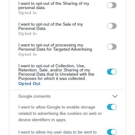
not limited to your visit or usage behaviour. You may click to
I want to opt-out of the Sharing of my
personal data.
grant or deny consent to Google and its third-party tags to
Opted In
use your data for below specified purposes in below Google
consent section.
I want to opt-out of the Sale of my
Personal Data.
Opted In
I want to opt-out of processing my
Personal Data for Targeted Advertising.
Opted In
ΡΟΗ ΕΙΔΗΣΕΩΝ
I want to opt-out of Collection, Use,
Retention, Sale, and/or Sharing of my
Το χρηματοδοτούμενο
Personal Data that Is Unrelated with the
από την ΕΕ έργο “The
Purposes for which it was collected.
Gaming Police”
Opted Out
ενισχύει την ασφάλεια
31.07.2026
των παιδιών στο
Google consents
διαδίκτυο
ΑΑΔΕ: Διευκρινίσεις
I want to allow Google to enable storage
για τα πρόστιμα σε
related to advertising like cookies on web or
παραβάσεις που
device identifiers in apps.
αφορούν τους ΦΗΜ
31.07.2026
I want to allow my user data to be sent to