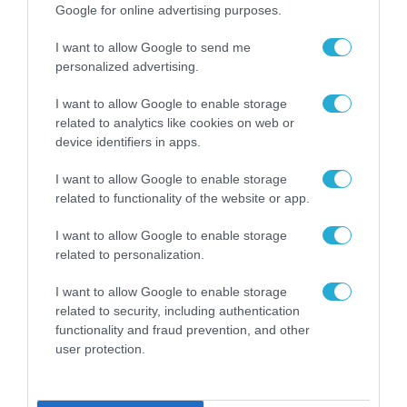
Google for online advertising purposes.
Σ. Καλαφάτης: «Η
Τεχνητή Νοημοσύνη
I want to allow Google to send me
δεν είναι απλώς μια
νέα τεχνολογία, είναι
personalized advertising.
31.07.2026
μια νέα βιομηχανική
επανάσταση»
I want to allow Google to enable storage
Νέος οδηγός του ΕΚΤ
related to analytics like cookies on web or
για τη χρηματοδότηση
device identifiers in apps.
των ελληνικών
επιχειρήσεων στον
I want to allow Google to enable storage
31.07.2026
χώρο της άμυνας
related to functionality of the website or app.
Η πιο ταξιδιάρικη
I want to allow Google to enable storage
βαλίτσα του φετινού
related to personalization.
καλοκαιριού έχει την
υπογραφή της Xiaomi
31.07.2026
I want to allow Google to enable storage
related to security, including authentication
ΟΛΗ Η ΡΟΗ ΕΙΔΗΣΕΩΝ
functionality and fraud prevention, and other
user protection.