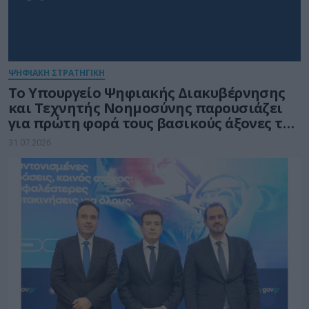
ΨΗΦΙΑΚΗ ΣΤΡΑΤΗΓΙΚΗ
Το Υπουργείο Ψηφιακής Διακυβέρνησης
και Τεχνητής Νοημοσύνης παρουσιάζει
για πρώτη φορά τους βασικούς άξονες του
νέου Εθνικού Διαστημικού Προγράμματος
31.07.2026