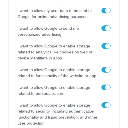
χρηστών και νέα σχέδια για το
I want to allow my user data to be sent to
BOX του ΟΤΕ
Google for online advertising purposes.
04.02.2022
I want to allow Google to send me
personalized advertising.
I want to allow Google to enable storage
related to analytics like cookies on web or
device identifiers in apps.
I want to allow Google to enable storage
related to functionality of the website or app.
I want to allow Google to enable storage
related to personalization.
I want to allow Google to enable storage
ΤΗΛΕΠΙΚΟΙΝΩΝΙΕΣ
related to security, including authentication
Πρόστιμο 9,25 εκατ. ευρώ σε
functionality and fraud prevention, and other
Cosmote και ΟΤΕ από την Αρχή
user protection.