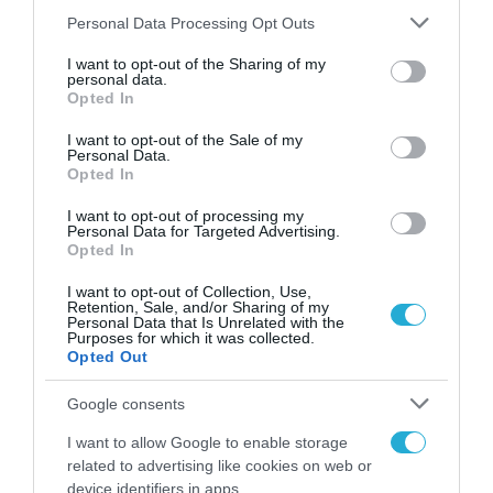
ΤΗΛΕΠΙΚΟΙΝΩΝΙΕΣ
Please note that this website/app uses one or more Google
Personal Data Processing Opt Outs
Επιχειρηματικό «πολυεργαλείο»
services and may gather and store information including but
not limited to your visit or usage behaviour. You may click to
I want to opt-out of the Sharing of my
ο ΟΤΕ. Μπαίνει από τις
personal data.
grant or deny consent to Google and its third-party tags to
Opted In
ταχυμεταφορές μέχρι και τις
use your data for below specified purposes in below Google
διαφημιστικές υπηρεσίες
consent section.
I want to opt-out of the Sale of my
09.02.2022
Personal Data.
Opted In
I want to opt-out of processing my
Personal Data for Targeted Advertising.
Opted In
I want to opt-out of Collection, Use,
Retention, Sale, and/or Sharing of my
Personal Data that Is Unrelated with the
Purposes for which it was collected.
Opted Out
Google consents
I want to allow Google to enable storage
ΟΙΚΟΝΟΜΙΚΑ ΑΠΟΤΕΛΕΣΜΑΤΑ
related to advertising like cookies on web or
Υπερδιπλασιασμός τζίρου,
device identifiers in apps.