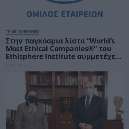
ΤΗΛΕΠΙΚΟΙΝΩΝΙΕΣ
Στην παγκόσμια λίστα “World’s
Most Ethical Companies®” του
Ethisphere Institute συμμετέχει
ο ΟΤΕ
29.03.2021