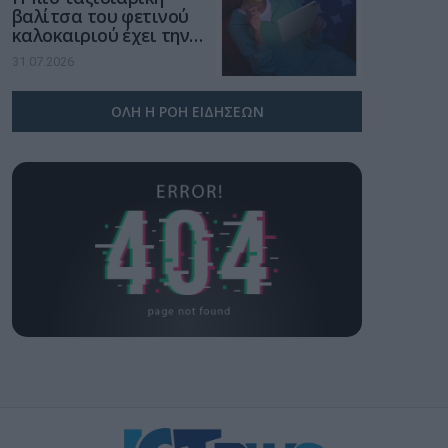
βαλίτσα του φετινού
καλοκαιριού έχει την
υπογραφή της Xiaomi
31.07.2026
ΟΛΗ Η ΡΟΗ ΕΙΔΗΣΕΩΝ