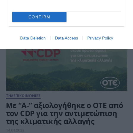
Προστασίας Δεδομένων
31.01.2022
CONFIRM
Data Deletion
Data Access
Privacy Policy
ΤΗΛΕΠΙΚΟΙΝΩΝΙΕΣ
Με “Α-” αξιολογήθηκε ο ΟΤΕ από
τον CDP για την αντιμετώπιση
της κλιματικής αλλαγής
14.01.2022