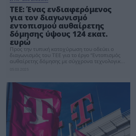
ΤΕΕ: Ένας ενδιαφερόμενος
για τον διαγωνισμό
εντοπισμού αυθαίρετης
δόμησης ύψους 124 εκατ.
ευρώ
Προς την τυπική κατοχύρωση του οδεύει ο
διαγωνισμός του ΤΕΕ για το έργο “Εντοπισμός
αυθαίρετης δόμησης με σύγχρονα τεχνολογικά
μέσα”, συνολικού προϋπολογισμού 124 εκατ.
05.03.2025
ευρώ. Πιο συγκεκριμένα, στον διαγωνισμό
κατατέθηκε μόλις μια προσφορά από την
κοινοπραξία των εταιρειών Intrasoft Net
Company – OTE και Bright Business Solutions.
Αντικείμενο του έργου είναι η δημιουργία ενός
ολοκληρωμένου […]