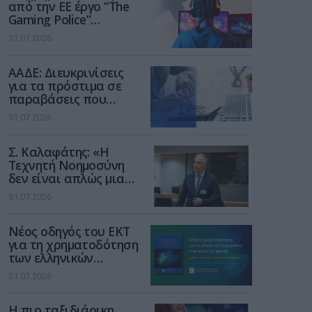
από την ΕΕ έργο “The
Gaming Police”
ενισχύει την ασφάλεια
31.07.2026
των παιδιών στο
διαδίκτυο
ΑΑΔΕ: Διευκρινίσεις
για τα πρόστιμα σε
παραβάσεις που
αφορούν τους ΦΗΜ
31.07.2026
Σ. Καλαφάτης: «Η
Τεχνητή Νοημοσύνη
δεν είναι απλώς μια
νέα τεχνολογία, είναι
31.07.2026
μια νέα βιομηχανική
επανάσταση»
Νέος οδηγός του ΕΚΤ
για τη χρηματοδότηση
των ελληνικών
επιχειρήσεων στον
31.07.2026
χώρο της άμυνας
Η πιο ταξιδιάρικη