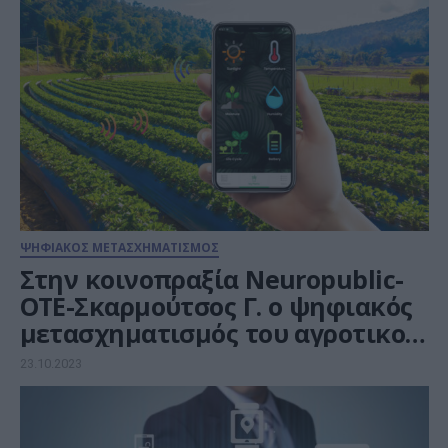
ΨΗΦΙΑΚΟΣ ΜΕΤΑΣΧΗΜΑΤΙΣΜΟΣ
Στην κοινοπραξία Neuropublic-
OTE-Σκαρμούτσος Γ. ο ψηφιακός
μετασχηματισμός του αγροτικού
τομέα έναντι 33,7 εκατ. ευρώ
23.10.2023