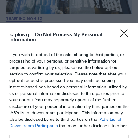
ΤΗΛΕΠΙΚΟΙΝΩΝΙΕΣ
Cosmote: Επιθετική εμπορική
πολιτική με στόχο την ενίσχυση
ictplus.gr -
Do Not Process My Personal
Information
των μεριδίων στις ευρυζωνικές
If you wish to opt-out of the sale, sharing to third parties, or
11.11.2022
processing of your personal or sensitive information for
targeted advertising by us, please use the below opt-out
section to confirm your selection. Please note that after your
opt-out request is processed you may continue seeing
interest-based ads based on personal information utilized by
us or personal information disclosed to third parties prior to
your opt-out. You may separately opt-out of the further
disclosure of your personal information by third parties on the
IAB’s list of downstream participants. This information may
also be disclosed by us to third parties on the
IAB’s List of
Downstream Participants
that may further disclose it to other
third parties.