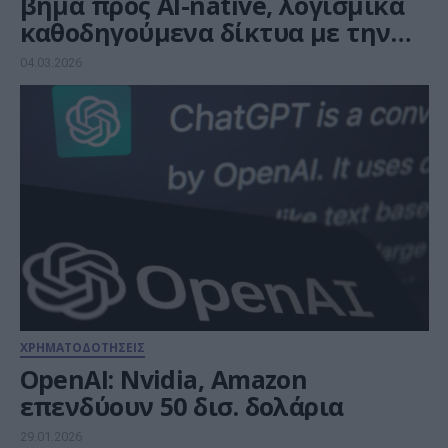
βήμα προς AI-native, λογισμικά
καθοδηγούμενα δίκτυα με την
NVIDIA
04.03.2026
ΧΡΗΜΑΤΟΔΟΤΗΣΕΙΣ
OpenAI: Nvidia, Amazon
επενδύουν 50 δισ. δολάρια
29.01.2026