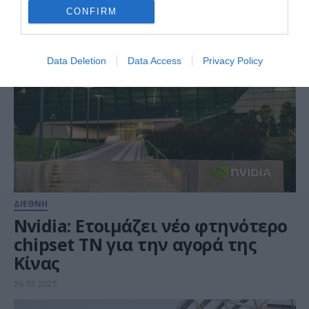
28.05.2025
CONFIRM
Data Deletion
Data Access
Privacy Policy
ΔΙΕΘΝΗ
Nvidia: Ετοιμάζει νέο φτηνότερο
chipset ΤΝ για την αγορά της
Κίνας
26.05.2025