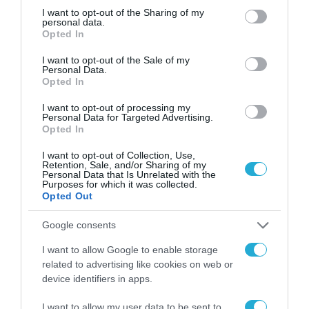
Nvidia και HPE και φτιάχνουν
not limited to your visit or usage behaviour. You may click to
I want to opt-out of the Sharing of my
personal data.
τον υπερυπολογιστή Blue Lion
grant or deny consent to Google and its third-party tags to
Opted In
use your data for below specified purposes in below Google
στη Γερμανία
consent section.
I want to opt-out of the Sale of my
Personal Data.
12.06.2025
Opted In
I want to opt-out of processing my
Personal Data for Targeted Advertising.
Opted In
I want to opt-out of Collection, Use,
Retention, Sale, and/or Sharing of my
Personal Data that Is Unrelated with the
Purposes for which it was collected.
Opted Out
Google consents
I want to allow Google to enable storage
related to advertising like cookies on web or
ARTIFICIAL INTELLIGENCE (AI)
device identifiers in apps.
Nvidia: Ο Γένσεν Χουάνγκ
επενδύει πάνω από 100 εκατ.
I want to allow my user data to be sent to