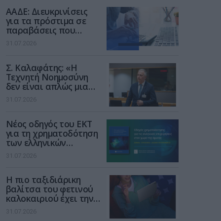
διαδίκτυο
ΑΑΔΕ: Διευκρινίσεις
για τα πρόστιμα σε
παραβάσεις που
αφορούν τους ΦΗΜ
31.07.2026
Σ. Καλαφάτης: «Η
Τεχνητή Νοημοσύνη
δεν είναι απλώς μια
νέα τεχνολογία, είναι
31.07.2026
μια νέα βιομηχανική
επανάσταση»
Νέος οδηγός του ΕΚΤ
για τη χρηματοδότηση
των ελληνικών
επιχειρήσεων στον
31.07.2026
χώρο της άμυνας
Η πιο ταξιδιάρικη
βαλίτσα του φετινού
καλοκαιριού έχει την
υπογραφή της Xiaomi
31.07.2026