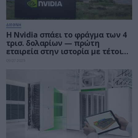
ΔΙΕΘΝΗ
H Nvidia σπάει το φράγμα των 4
τρισ. δολαρίων — πρώτη
εταιρεία στην ιστορία με τέτοια
κεφαλαιοποίηση
09.07.2025