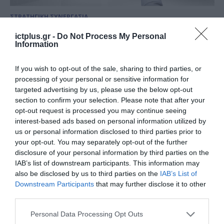
ΣΤΡΑΤΗΓΙΚΗ ΣΥΝΕΡΓΑΣΙΑ
Schneider Electric: Παγκόσμια
ictplus.gr -
Do Not Process My Personal
συνεργασία με την NVIDIA για
Information
ανάπτυξη και εγκατάσταση AI
If you wish to opt-out of the sale, sharing to third parties, or
εργοστασίων
07.07.2025
processing of your personal or sensitive information for
targeted advertising by us, please use the below opt-out
section to confirm your selection. Please note that after your
opt-out request is processed you may continue seeing
interest-based ads based on personal information utilized by
us or personal information disclosed to third parties prior to
your opt-out. You may separately opt-out of the further
disclosure of your personal information by third parties on the
IAB’s list of downstream participants. This information may
also be disclosed by us to third parties on the
IAB’s List of
Downstream Participants
that may further disclose it to other
third parties.
Please note that this website/app uses one or more Google
Personal Data Processing Opt Outs
ΤΕΧΝΟΛΟΓΙΕΣ
services and may gather and store information including but