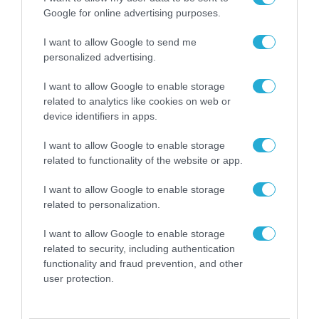
δολάρια στη βρετανική τεχνητή
Google for online advertising purposes.
νοημοσύνη
10.06.2025
I want to allow Google to send me
personalized advertising.
I want to allow Google to enable storage
related to analytics like cookies on web or
device identifiers in apps.
I want to allow Google to enable storage
related to functionality of the website or app.
I want to allow Google to enable storage
related to personalization.
I want to allow Google to enable storage
ARTIFICIAL INTELLIGENCE (AI)
related to security, including authentication
Η ΕΥ παρουσιάζει την EY.ai
functionality and fraud prevention, and other
user protection.
Agentic Platform, με την
υποστήριξη της NVIDIA