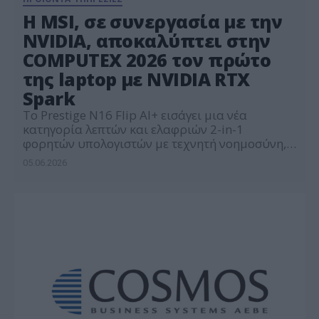
Η MSI, σε συνεργασία με την
NVIDIA, αποκαλύπτει στην
COMPUTEX 2026 τον πρώτο
της laptop με NVIDIA RTX
Spark
Το Prestige N16 Flip AI+ εισάγει μια νέα
κατηγορία λεπτών και ελαφριών 2-in-1
φορητών υπολογιστών με τεχνητή νοημοσύνη,
ξεκλειδώνοντας νέες δυνατότητες για
05.06.2026
δημιουργική εργασία, ανάπτυξη λογισμικού και
καθηλωτικό gaming επόμενης γενιάς