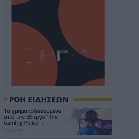
ΡΟΗ ΕΙΔΗΣΕΩΝ
Το χρηματοδοτούμενο
από την ΕΕ έργο “The
Gaming Police”
ενισχύει την ασφάλεια
31.07.2026
των παιδιών στο