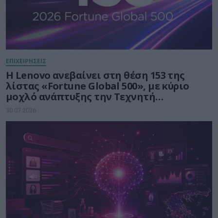
ΕΠΙΧΕΙΡΗΣΕΙΣ
Η Lenovo ανεβαίνει στη θέση 153 της
λίστας «Fortune Global 500», με κύριο
μοχλό ανάπτυξης την Τεχνητή
Νοημοσύνη
30.07.2026