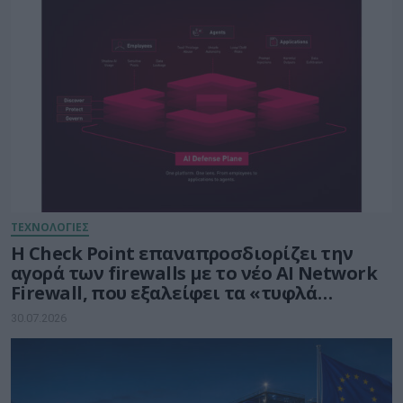
ΤΕΧΝΟΛΟΓΙΕΣ
Η Check Point επαναπροσδιορίζει την
αγορά των firewalls με το νέο AI Network
Firewall, που εξαλείφει τα «τυφλά
σημεία» της Τεχνητής Νοημοσύνης σε
30.07.2026
κάθε δίκτυο