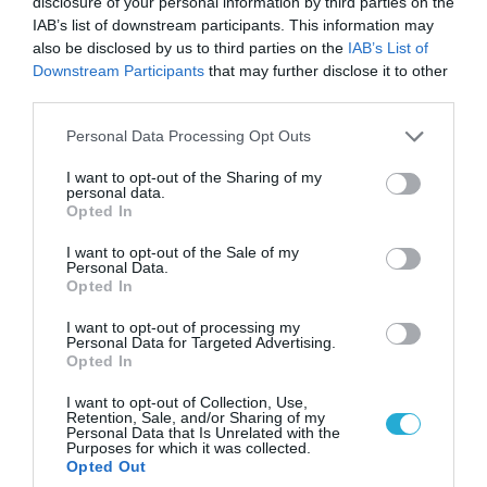
disclosure of your personal information by third parties on the
IAB’s list of downstream participants. This information may
also be disclosed by us to third parties on the
IAB’s List of
ΡΟΗ ΕΙΔΗΣΕΩΝ
Downstream Participants
that may further disclose it to other
third parties.
Το χρηματοδοτούμενο
από την ΕΕ έργο “The
Please note that this website/app uses one or more Google
Personal Data Processing Opt Outs
Gaming Police”
services and may gather and store information including but
ενισχύει την ασφάλεια
31.07.2026
not limited to your visit or usage behaviour. You may click to
I want to opt-out of the Sharing of my
των παιδιών στο
personal data.
grant or deny consent to Google and its third-party tags to
διαδίκτυο
Opted In
use your data for below specified purposes in below Google
ΑΑΔΕ: Διευκρινίσεις
για τα πρόστιμα σε
consent section.
I want to opt-out of the Sale of my
παραβάσεις που
Personal Data.
αφορούν τους ΦΗΜ
Opted In
31.07.2026
I want to opt-out of processing my
Personal Data for Targeted Advertising.
Σ. Καλαφάτης: «Η
Opted In
Τεχνητή Νοημοσύνη
δεν είναι απλώς μια
I want to opt-out of Collection, Use,
νέα τεχνολογία, είναι
Retention, Sale, and/or Sharing of my
31.07.2026
μια νέα βιομηχανική
Personal Data that Is Unrelated with the
Purposes for which it was collected.
επανάσταση»
Opted Out
Νέος οδηγός του ΕΚΤ