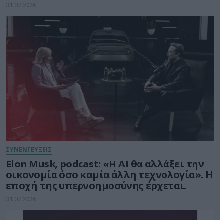
δισ. ευρώ για την Τεχνητή Νοημοσύνη
31.07.2026
ΣΥΝΕΝΤΕΥΞΕΙΣ
Elon Musk, podcast: «Η AI θα αλλάξει την
οικονομία όσο καμία άλλη τεχνολογία». Η
εποχή της υπερνοημοσύνης έρχεται.
31.07.2026