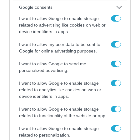
για τη χρηματοδότηση
Google consents
των ελληνικών
επιχειρήσεων στον
31.07.2026
I want to allow Google to enable storage
χώρο της άμυνας
related to advertising like cookies on web or
Η πιο ταξιδιάρικη
device identifiers in apps.
βαλίτσα του φετινού
καλοκαιριού έχει την
I want to allow my user data to be sent to
υπογραφή της Xiaomi
Google for online advertising purposes.
31.07.2026
I want to allow Google to send me
ΟΛΗ Η ΡΟΗ ΕΙΔΗΣΕΩΝ
personalized advertising.
I want to allow Google to enable storage
related to analytics like cookies on web or
device identifiers in apps.
I want to allow Google to enable storage
related to functionality of the website or app.
I want to allow Google to enable storage
related to personalization.