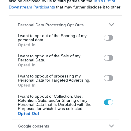
also be disclosed by us to third parties on the
IAB’s List of
29.02.2024
Downstream Participants
that may further disclose it to other
third parties.
Please note that this website/app uses one or more Google
Personal Data Processing Opt Outs
services and may gather and store information including but
not limited to your visit or usage behaviour. You may click to
I want to opt-out of the Sharing of my
personal data.
grant or deny consent to Google and its third-party tags to
Opted In
use your data for below specified purposes in below Google
consent section.
I want to opt-out of the Sale of my
Personal Data.
Opted In
I want to opt-out of processing my
Personal Data for Targeted Advertising.
Opted In
ΟΙΚΟΝΟΜΙΑ
Πιτσιλής: Τον Μάρτιο θα γίνει το
I want to opt-out of Collection, Use,
Retention, Sale, and/or Sharing of my
λανσάρισμα της εφαρμογής της
Personal Data that Is Unrelated with the
ΑΑΔΕ
Purposes for which it was collected.
Opted Out
28.02.2024
Google consents