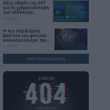
Νέος οδηγός του ΕΚΤ
για τη χρηματοδότηση
των ελληνικών
επιχειρήσεων στον
31.07.2026
χώρο της άμυνας
Η πιο ταξιδιάρικη
βαλίτσα του φετινού
καλοκαιριού έχει την
υπογραφή της Xiaomi
31.07.2026
ΟΛΗ Η ΡΟΗ ΕΙΔΗΣΕΩΝ