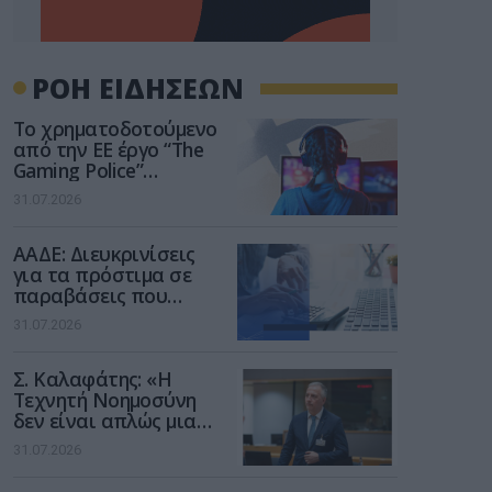
ΡΟΗ ΕΙΔΗΣΕΩΝ
Το χρηματοδοτούμενο
από την ΕΕ έργο “The
Gaming Police”
ενισχύει την ασφάλεια
31.07.2026
των παιδιών στο
διαδίκτυο
ΑΑΔΕ: Διευκρινίσεις
για τα πρόστιμα σε
παραβάσεις που
αφορούν τους ΦΗΜ
31.07.2026
Σ. Καλαφάτης: «Η
Τεχνητή Νοημοσύνη
δεν είναι απλώς μια
νέα τεχνολογία, είναι
31.07.2026
μια νέα βιομηχανική
επανάσταση»