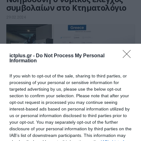
συμβολαίων στο Κτηματολόγιο
29.02.2024
ictplus.gr -
Do Not Process My Personal
Information
If you wish to opt-out of the sale, sharing to third parties, or
processing of your personal or sensitive information for
targeted advertising by us, please use the below opt-out
section to confirm your selection. Please note that after your
opt-out request is processed you may continue seeing
ΕΠΙΧΕΙΡΗΣΕΙΣ
interest-based ads based on personal information utilized by
Η Θερμοκοιτίδα Νεοφυών
us or personal information disclosed to third parties prior to
your opt-out. You may separately opt-out of the further
Επιχειρήσεων Θ.Ε.Α. του ΕΒΕΑ
disclosure of your personal information by third parties on the
στην MWC 2024
IAB’s list of downstream participants. This information may