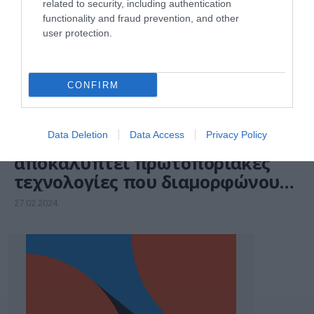
related to security, including authentication
functionality and fraud prevention, and other
user protection.
CONFIRM
ΤΕΧΝΟΛΟΓΙΕΣ
Data Deletion
Data Access
Privacy Policy
MWC 2024: Η Huawei
αποκαλύπτει πρωτοποριακές
τεχνολογίες που διαμορφώνουν
έναν νέο εξατομικευμένο τρόπο
27.02.2024
ζωής