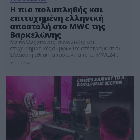
Η πιο πολυπληθής και
επιτυχημένη ελληνική
αποστολή στο MWC της
Βαρκελώνης
Με πολλές επαφές, συνομιλίες και
επιχειρηματικές συμφωνίες επέστρεψε στην
Ελλάδα η εθνική αποστολή από το MWC24
Barcelona, το οποίο αποτελεί μία από τις
12.03.2024
σημαντικότερες εκδηλώσεις παγκοσμίως στο
χώρο των ψηφιακών τεχνολογιών. Η φετινή
αποστολή στο MWC24 αποτέλεσε την 11η
συνεχόμενη ελληνική παρουσία και
συνδιοργανώθηκε από την Ελληνική Εταιρεία
Επενδύσεων και Εξωτερικού Εμπορίου
(Enterprise Greece), τον […]