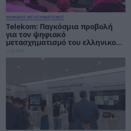
ΨΗΦΙΑΚΟΣ ΜΕΤΑΣΧΗΜΑΤΙΣΜΟΣ
Telekom: Παγκόσμια προβολή
για τον ψηφιακό
μετασχηματισμό του ελληνικού
Δημοσίου στο MWC 2024
12.03.2024