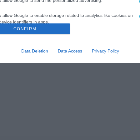
to allow Google to send me personalized advertising.
o allow Google to enable storage related to analytics like cookies on
evice identifiers in apps.
CONFIRM
o allow Google to enable storage related to functionality of the website
Data Deletion
Data Access
Privacy Policy
o allow Google to enable storage related to personalization.
o allow Google to enable storage related to security, including
cation functionality and fraud prevention, and other user protection.