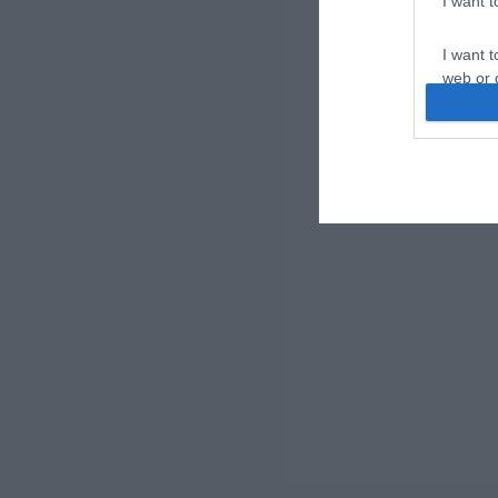
I want 
I want t
web or d
I want t
or app.
I want t
I want t
authenti