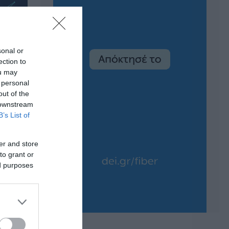
sonal or
ection to
ou may
 personal
out of the
 downstream
B’s List of
er and store
to grant or
ed purposes