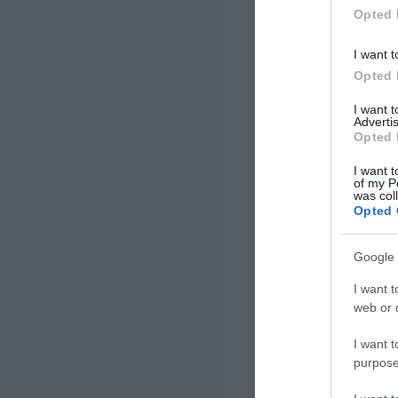
τιμήθηκε με το αργυρό βραβείο
Opted 
στην […]
I want t
Opted 
I want 
Advertis
Opted 
I want t
of my P
was col
Opted 
Google 
I want t
web or d
I want t
purpose