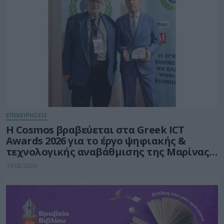
ΕΠΙΧΕΙΡΗΣΕΙΣ
Η Cosmos βραβεύεται στα Greek ICT
Awards 2026 για το έργο ψηφιακής &
τεχνολογικής αναβάθμισης της Μαρίνας
Φλοίσβου
19.06.2026