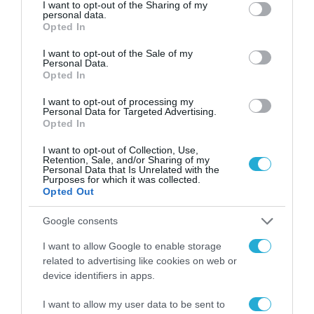
παραβάσεις που
not limited to your visit or usage behaviour. You may click to
I want to opt-out of the Sharing of my
αφορούν τους ΦΗΜ
personal data.
grant or deny consent to Google and its third-party tags to
31.07.2026
Opted In
use your data for below specified purposes in below Google
consent section.
Σ. Καλαφάτης: «Η
I want to opt-out of the Sale of my
Personal Data.
Τεχνητή Νοημοσύνη
Opted In
δεν είναι απλώς μια
νέα τεχνολογία, είναι
31.07.2026
I want to opt-out of processing my
μια νέα βιομηχανική
Personal Data for Targeted Advertising.
επανάσταση»
Opted In
Νέος οδηγός του ΕΚΤ
για τη χρηματοδότηση
I want to opt-out of Collection, Use,
των ελληνικών
Retention, Sale, and/or Sharing of my
Personal Data that Is Unrelated with the
επιχειρήσεων στον
Purposes for which it was collected.
31.07.2026
χώρο της άμυνας
Opted Out
Η πιο ταξιδιάρικη
Google consents
βαλίτσα του φετινού
καλοκαιριού έχει την
I want to allow Google to enable storage
υπογραφή της Xiaomi
31.07.2026
related to advertising like cookies on web or
device identifiers in apps.
ΟΛΗ Η ΡΟΗ ΕΙΔΗΣΕΩΝ
I want to allow my user data to be sent to