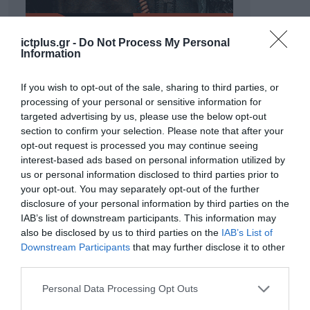
ictplus.gr -
Do Not Process My Personal
Information
If you wish to opt-out of the sale, sharing to third parties, or
processing of your personal or sensitive information for
targeted advertising by us, please use the below opt-out
section to confirm your selection. Please note that after your
opt-out request is processed you may continue seeing
interest-based ads based on personal information utilized by
ΡΟΗ ΕΙΔΗΣΕΩΝ
us or personal information disclosed to third parties prior to
your opt-out. You may separately opt-out of the further
Το χρηματοδοτούμενο
disclosure of your personal information by third parties on the
από την ΕΕ έργο “The
IAB’s list of downstream participants. This information may
Gaming Police”
also be disclosed by us to third parties on the
IAB’s List of
ενισχύει την ασφάλεια
Downstream Participants
that may further disclose it to other
31.07.2026
των παιδιών στο
third parties.
διαδίκτυο
ΑΑΔΕ: Διευκρινίσεις
Please note that this website/app uses one or more Google
Personal Data Processing Opt Outs
για τα πρόστιμα σε
services and may gather and store information including but