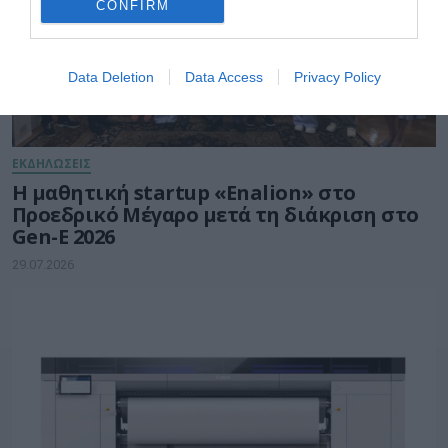
CONFIRM
Data Deletion
Data Access
Privacy Policy
ΕΚΔΗΛΩΣΕΙΣ
Η μαθητική startup «Enalion» στο
Προεδρικό Μέγαρο μετά τη διάκριση στο
Gen-E 2026
29.07.2026