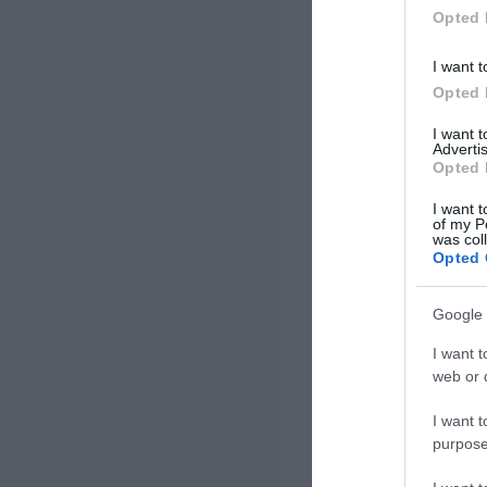
τον κλάδο χρηματοοικονομικών
Opted 
υπηρεσιών. Ο Γιώργος […]
I want t
Opted 
I want 
Advertis
Opted 
I want t
of my P
was col
Opted 
Google 
I want t
web or d
I want t
purpose