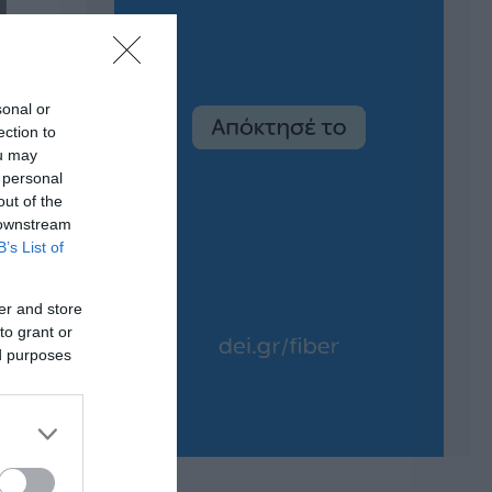
sonal or
ection to
ou may
 personal
out of the
 downstream
B’s List of
er and store
to grant or
ed purposes