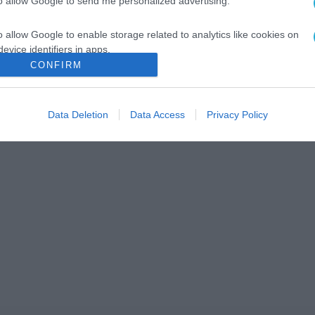
to allow Google to send me personalized advertising.
o allow Google to enable storage related to analytics like cookies on
evice identifiers in apps.
CONFIRM
o allow Google to enable storage related to functionality of the website
Data Deletion
Data Access
Privacy Policy
o allow Google to enable storage related to personalization.
o allow Google to enable storage related to security, including
cation functionality and fraud prevention, and other user protection.