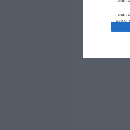
I want 
I want t
web or d
I want t
or app.
I want t
I want t
authenti