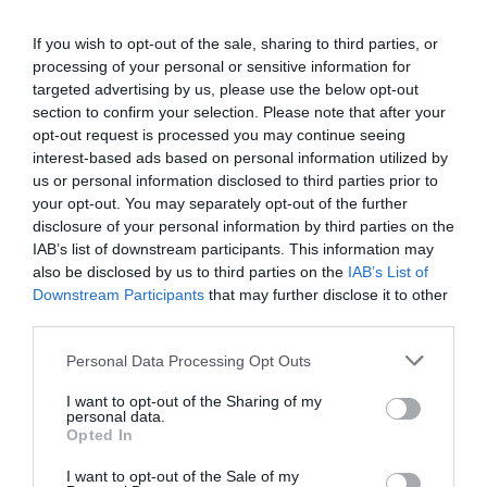
Venture Program 2021
If you wish to opt-out of the sale, sharing to third parties, or
13.05.2021
processing of your personal or sensitive information for
targeted advertising by us, please use the below opt-out
section to confirm your selection. Please note that after your
opt-out request is processed you may continue seeing
interest-based ads based on personal information utilized by
us or personal information disclosed to third parties prior to
your opt-out. You may separately opt-out of the further
disclosure of your personal information by third parties on the
IAB’s list of downstream participants. This information may
also be disclosed by us to third parties on the
IAB’s List of
Downstream Participants
that may further disclose it to other
third parties.
Please note that this website/app uses one or more Google
Personal Data Processing Opt Outs
ΕΠΙΧΕΙΡΗΣΕΙΣ
services and may gather and store information including but
FOUND.ATION: Μοίρασε €120.000
not limited to your visit or usage behaviour. You may click to
I want to opt-out of the Sharing of my
personal data.
μέσω του EIT Digital Venture
grant or deny consent to Google and its third-party tags to
Opted In
use your data for below specified purposes in below Google
Program σε 8 startups
consent section.
I want to opt-out of the Sale of my