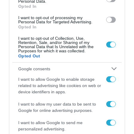
Personal Data.
01.10.2020
Opted In
I want to opt-out of processing my
Personal Data for Targeted Advertising.
Opted In
I want to opt-out of Collection, Use,
Retention, Sale, and/or Sharing of my
Personal Data that Is Unrelated with the
Purposes for which it was collected.
Opted Out
Google consents
I want to allow Google to enable storage
related to advertising like cookies on web or
ΕΠΙΧΕΙΡΗΣΕΙΣ
device identifiers in apps.
Οκτώ startups έλαβαν συνολικά
120 χιλιάδες ευρώ το 2020 μέσω
I want to allow my user data to be sent to
Google for online advertising purposes.
του EIT Digital Venture Program
I want to allow Google to send me
01.10.2020
personalized advertising.