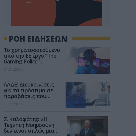
ΡΟΗ ΕΙΔΗΣΕΩΝ
Το χρηματοδοτούμενο
από την ΕΕ έργο “The
Gaming Police”
ενισχύει την ασφάλεια
31.07.2026
των παιδιών στο
διαδίκτυο
ΑΑΔΕ: Διευκρινίσεις
για τα πρόστιμα σε
παραβάσεις που
αφορούν τους ΦΗΜ
31.07.2026
Σ. Καλαφάτης: «Η
Τεχνητή Νοημοσύνη
δεν είναι απλώς μια