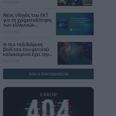
νέα τεχνολογία, είναι
31.07.2026
μια νέα βιομηχανική
επανάσταση»
Νέος οδηγός του ΕΚΤ
για τη χρηματοδότηση
των ελληνικών
επιχειρήσεων στον
31.07.2026
χώρο της άμυνας
Η πιο ταξιδιάρικη
βαλίτσα του φετινού
καλοκαιριού έχει την
υπογραφή της Xiaomi
31.07.2026
ΟΛΗ Η ΡΟΗ ΕΙΔΗΣΕΩΝ