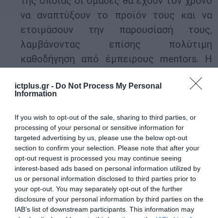
της οποίας οι ομάδες θα έχουν τον χρόνο
να αναπτύξουν το προϊόν τους και να
ετοιμάσουν την παρουσίασή τους,
λαμβάνοντας επίσης πολύτιμη
καθοδήγηση από έμπειρους mentors. Η
συγκεκριμένη φάση του προγράμματος
ictplus.gr -
Do Not Process My Personal
πραγματοποιείται εξ αποστάσεως, για να
Information
διευκολύνει τις ομάδες από κάθε χώρα
και περιοχή.
If you wish to opt-out of the sale, sharing to third parties, or
processing of your personal or sensitive information for
Οι ομάδες θα πρέπει να
targeted advertising by us, please use the below opt-out
section to confirm your selection. Please note that after your
πραγματοποιήσουν την τελική τους
opt-out request is processed you may continue seeing
παρουσίαση στις
14 Ιουλίου 2020
.
interest-based ads based on personal information utilized by
us or personal information disclosed to third parties prior to
Οι ομάδες δεσμεύονται να παρέχουν
your opt-out. You may separately opt-out of the further
μετοχικό κεφάλαιο 5%
της εταιρείας που
disclosure of your personal information by third parties on the
IAB’s list of downstream participants. This information may
θα ιδρύσουν ως αποτέλεσμα της