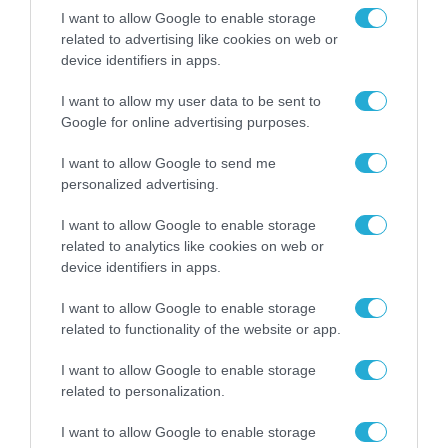
I want to allow Google to enable storage
παρακάτω τομείς της αγοράς: Ψηφιακή
related to advertising like cookies on web or
Βιομηχανία, Ψηφιακές Πόλεις, Ψηφιακή
device identifiers in apps.
Υγεία/Ευεξία, Ψηφιακές Υποδομές,
I want to allow my user data to be sent to
Ψηφιακή Οικονομία.
Google for online advertising purposes.
Όλες οι αιτήσεις πρέπει να υποβληθούν
I want to allow Google to send me
ηλεκτρονικά στην αγγλική γλώσσα, μέσα
personalized advertising.
από αυτήν την
πλατφόρμα
. Παρακαλούμε
I want to allow Google to enable storage
διαβάστε προσεκτικά τους κανονισμούς
related to analytics like cookies on web or
device identifiers in apps.
και τους όρους του προγράμματος πριν
υποβάλετε την αίτησή σας.
I want to allow Google to enable storage
related to functionality of the website or app.
Η προθεσμία για τη λήξη υποβολής των
I want to allow Google to enable storage
αιτήσεων λήγει στις
26 Απριλίου 2020
.
related to personalization.
Για περισσότερες πληροφορίες,
I want to allow Google to enable storage